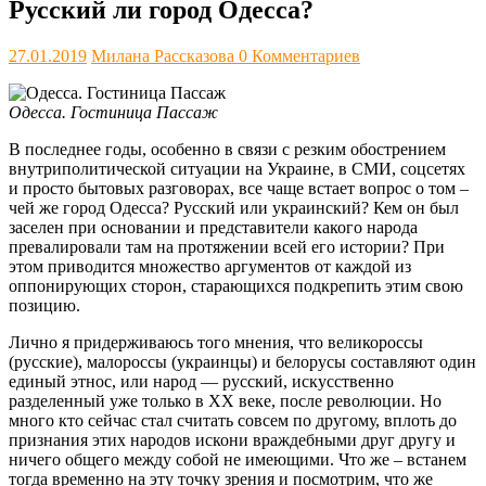
Русский ли город Одесса?
27.01.2019
Милана Рассказова
0 Комментариев
Одесса. Гостиница Пассаж
В последнее годы, особенно в связи с резким обострением
внутриполитической ситуации на Украине, в СМИ, соцсетях
и просто бытовых разговорах, все чаще встает вопрос о том –
чей же город Одесса? Русский или украинский? Кем он был
заселен при основании и представители какого народа
превалировали там на протяжении всей его истории? При
этом приводится множество аргументов от каждой из
оппонирующих сторон, старающихся подкрепить этим свою
позицию.
Лично я придерживаюсь того мнения, что великороссы
(русские), малороссы (украинцы) и белорусы составляют один
единый этнос, или народ — русский, искусственно
разделенный уже только в ХХ веке, после революции. Но
много кто сейчас стал считать совсем по другому, вплоть до
признания этих народов искони враждебными друг другу и
ничего общего между собой не имеющими. Что же – встанем
тогда временно на эту точку зрения и посмотрим, что же