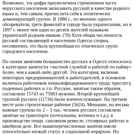
Возможно, эта цифра преувеличена стремлением части
нерусского населения записывать русский в качестве родного
языка и, тем самым, причислить себя к политически
доминирующей группе. В 1880 г., по мнению одного
обозревателя, треть фамилий в городе была украинскими, но в
1897 г. менее чем один из десяти жителей называли
украинский родным языком. (70) Хотя общая численность
русской составляющей в населении Одессы спорна,
несомненно, это была крупнейшая из этнических групп
городского населения.
По своим занятиям большинство русских в Одессе относилось
к категории занятости «частной службой и работой по найму»
более, чем к какой-либо другой. Эта категория, включая
некоторых предпринимателей и работодателей, в основном
включала работников неквалифицированного труда: прислугу,
поденных рабочих и т.п. Русские, занятые таким образом,
составляли 15743 из 75983 мужчин. Второй крупнейшей
группой русских (11734) были военнослужащие. На третьем
месте шли строительные рабочие (5624). Меньшие, но весьма
важные группы по 2 – 3 тыс. человек русских составляли
занятые на транспорте (почтальоны, возчики и т.д.), в
производстве пищи, сапожном ремесле, столярных работах и
швейном деле. Все вышеперечисленные занятия имели
относительно низкий статус в социальной иерархии. Но