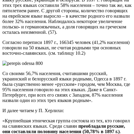
этих трех языках составили 58% населения – точно так же, как
пятилетием ранее. С другой стороны, количество говорящих
на еврейском языке выросло – в качестве родного его назвали
более 32% населения. Наблюдалось некоторое увеличение
польско- и германоязычных, а доля говорящих на греческом
осталась неизменной. (57).
Согласно переписи 1897 г., 166345 человек (41,2% населения)
говорили на 50 языках, не считая родными три основных
восточно-славянских. (см. таблицу 10.2)
Со своими 56,7% населения, считавшими русский,
украинский и белорусский языки родными, Одесса в 1897 г.
была существенно менее «русским» городом, чем Москва, где
95% населения говорило на этих языках. Даже в Санкт-
Петербурге, при всех его связях с Западом, 87% населения
назвали один из этих трех языков родным».
И далее читаем у П. Херлихи:
«Крупнейшая этническая группа состояла из тех, кто говорил
на славянских языках. Среди славян
преобладали русские,
они составляли половину населения (50,78% в 1897 г.)
.