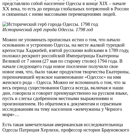
представляло собой население Одессы в конце XIX – начале
XX века, то есть до периода глобальных потрясений в России
и связанных с ними массовыми перемещениями людей.
Исторический герб города Одессы. 1798 год
Можно не упоминать прописных истин о том, что начало
основанию и устроению Одессы, на месте жалкой турецкой
крепостцы Хаджибей, взятой русскими войсками в 1789 году,
положил рескрипт российской Императрицы Екатерины
Великой от 7 июня (27 мая по старому стилю) 1794 года. В
начале следующего года новое поселение получило свое
новое имя, что, было также продуктом творчества Екатерины,
переиначившей мужское наименование «Одессос» на имя
женского рода – Одесса. Можно не вспоминать о том, что за
весь период существования Одесса всегда, включая и наши
дни, говорила и говорит преимущественно на русском языке,
пусть и слегка сдобренном местными выражениями и
произношением. Но обратимся к документам и серьезным
исследованиям на тему населения «жемчужины у Черного
моря»…
Есть такая замечательная американская исследовательница
Одессы Патриция Херлихи, профессор истории Брауновского