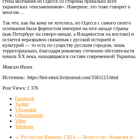
стена молчания об Одессе со стороны буквально всех
украинских «письменников». Наверное, это тоже говорит о
многом…
Так что, как бы кому не хотелось, но Одесса с самого своего
основания была форпостом империи на юге-западе страны
(как Петербург на северо-западе, а Владивосток на востоке) и
остается неразрывно связанная с русской историей и
культурой — то есть по существу русским городом, лишь
территориально, благодаря роковому стечению обстоятельств
начала XX века, находящаяся в составе современной Украины.
Максим Ивлев
Источник: https://hist-etnol.livejournal.com/3581123.html
Post Views:
1 376
Facebook
Twitter
VKontakte
Odnoklassniki
Viber
Telegram
←
Ростислав Ищенко. США — Венесуэле: «Кошелёк и