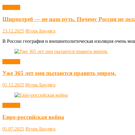
Новости
Ширпотреб — не наш путь. Почему Россия не дел
23.12.2025
Игорь Бродяга
В России география и внешнеполитическая изоляция очень мощн
Новости
Уже 365 лет они пытаются править миром.
01.12.2025
Игорь Бродяга
Новости
Евро-российская война
01.07.2025
Игорь Бродяга