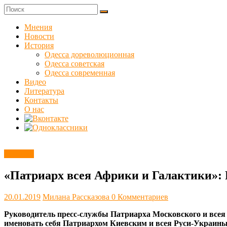
Skip
to
Куликовец
content
Мнения
Новости
Сайт
История
одесского
Одесса дореволюционная
сопротивления
Одесса советская
Одесса современная
Видео
Литература
Контакты
О нас
Новости
«Патриарх всея Африки и Галактики»:
20.01.2019
Милана Рассказова
0 Комментариев
Руководитель пресс-службы Патриарха Московского и всея
именовать себя Патриархом Киевским и всея Руси-Украины