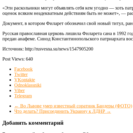
«Эти раскольники могут объявлять себя кем угодно — хоть патр
оценок всяким неадекватным действиям быть не может», — рас
Документ, в котором Филарет обозначил свой новый титул, ран
Русская православная церковь лишила Филарета сана в 1992 го
предан анафеме. Синод Константинопольского патриархата вос
Источник: http://rusvesna.su/news/1547905200
Post Views:
640
Facebook
Twitter
VKontakte
Odnoklassniki
Viber
Telegram
←
Во Львове умер известный соратник Бандеры (ФОТО)
Что делать? Присоединить Украину к ЛДНР
→
Добавить комментарий