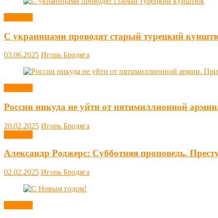
Новости
С украинцами проводят старый турецкий куншт
03.06.2025
Игорь Бродяга
Новости
России никуда не уйти от пятимиллионной армии
20.02.2025
Игорь Бродяга
Новости
Александр Роджерс: Субботняя проповедь. Прест
02.02.2025
Игорь Бродяга
Новости