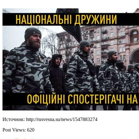
Источник: http://rusvesna.su/news/1547883274
Post Views:
620