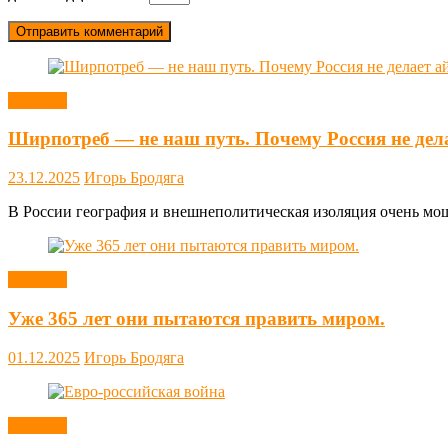
Новости
Ширпотреб — не наш путь. Почему Россия не дел
23.12.2025
Игорь Бродяга
В России география и внешнеполитическая изоляция очень мощн
Новости
Уже 365 лет они пытаются править миром.
01.12.2025
Игорь Бродяга
Новости