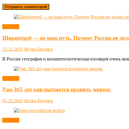
Новости
Ширпотреб — не наш путь. Почему Россия не дел
23.12.2025
Игорь Бродяга
В России география и внешнеполитическая изоляция очень мощн
Новости
Уже 365 лет они пытаются править миром.
01.12.2025
Игорь Бродяга
Новости