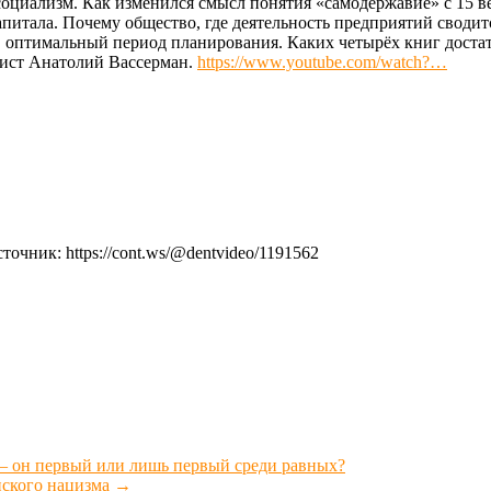
социализм. Как изменился смысл понятия «самодержавие» с 15 в
апитала. Почему общество, где деятельность предприятий сводит
в оптимальный период планирования. Каких четырёх книг доста
цист Анатолий Вассерман.
https://www.youtube.com/watch?…
точник: https://cont.ws/@dentvideo/1191562
— он первый или лишь первый среди равных?
нского нацизма
→