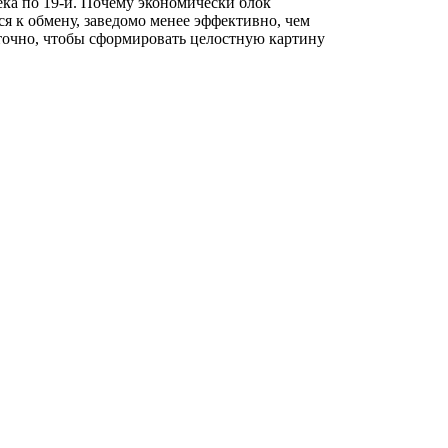
ека по 19-й. Почему экономическй блок
ся к обмену, заведомо менее эффективно, чем
точно, чтобы сформировать целостную картину