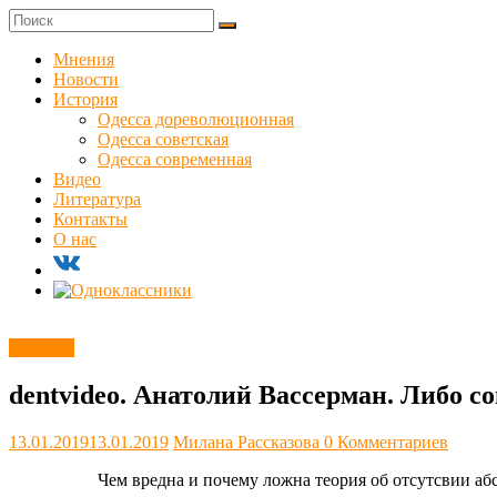
Skip
to
Куликовец
content
Мнения
Новости
Сайт
История
одесского
Одесса дореволюционная
сопротивления
Одесса советская
Одесса современная
Видео
Литература
Контакты
О нас
Новости
dentvideo. Анатолий Вассерман. Либо со
13.01.2019
13.01.2019
Милана Рассказова
0 Комментариев
Чем вредна и почему ложна теория об отсутсвии а