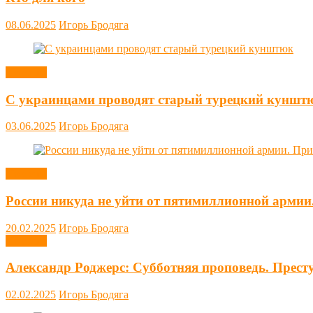
08.06.2025
Игорь Бродяга
Новости
С украинцами проводят старый турецкий куншт
03.06.2025
Игорь Бродяга
Новости
России никуда не уйти от пятимиллионной армии
20.02.2025
Игорь Бродяга
Новости
Александр Роджерс: Субботняя проповедь. Прест
02.02.2025
Игорь Бродяга