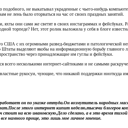
го подобного, не выкатывал украденные с чьего-нибудь компьют
вам не лень было оторваться на час от своих праздных занятий.
и, яхты они сами же светят в своих инстаграммах и фейсбуках. 
одной торпеде? Нет, этот ролик выложила у себя в блоге извес
жто США с их огромными развед-бюджетами и патологической не
то Штаты выделяют якобы на информационную борьбу главного ли
ространство через принадлежащие им гуглы и фейсбуки.
тся всего несколькими интернет-сайтиками и не самыми раскру
властные рукосуи, чующие, что никакой поддержки ниоткуда им
 работает он по указке оттуда.Он возмутитель народных мас
омат.После этого интернет кипит неделю,тысячи блогеров ко
ч стоит на всю ивановскую.Дело сделано, а в это время тихо
все намного проще, это лишь мое личное мнение.