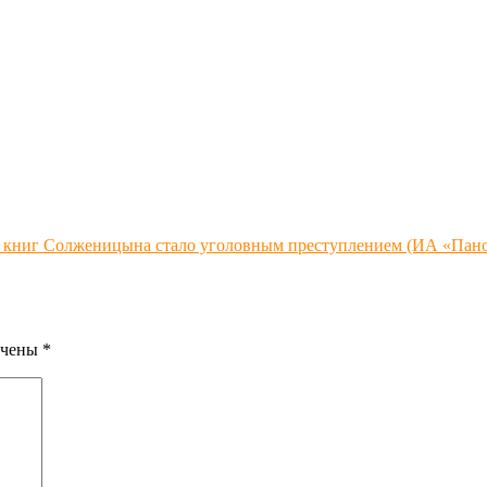
е книг Солженицына стало уголовным преступлением (ИА «Пано
ечены
*