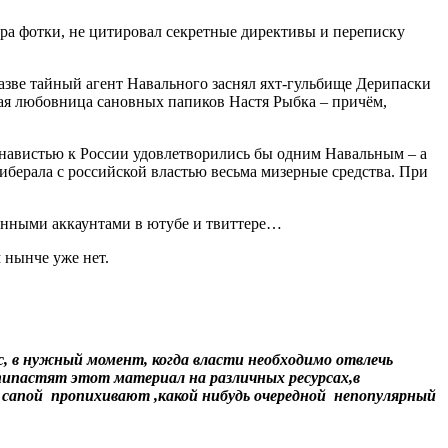
ера фотки, не цитировал секретные директивы и переписку
Разве тайный агент Навального заснял яхт-гульбище Дерипаски
тная любовница сановных папиков Настя Рыбка – причём,
навистью к России удовлетворились бы одним Навальным – а
берала с российской властью весьма мизерные средства. При
ченными аккаунтами в ютубе и твиттере…
 нынче уже нет.
с, в нужный момент, когда власти необходимо отвлечь
пипастят этот материал на различных ресурсах,в
й сапой пропихивают ,какой нибудь очередной непопулярный