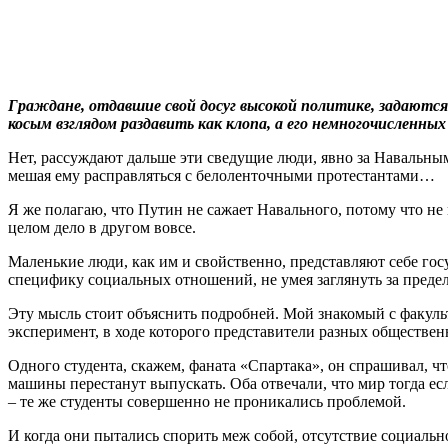
Граждане, отдавшие свой досуг высокой политике, задают
косым взглядом раздавить как клопа, а его немногочисленн
Нет, рассуждают дальше эти сведущие люди, явно за Навальны
мешая ему расправляться с белоленточными протестантами…
Я же полагаю, что Путин не сажает Навального, потому что не
целом дело в другом вовсе.
Маленькие люди, как им и свойственно, представляют себе го
специфику социальных отношений, не умея заглянуть за предел
Эту мысль стоит объяснить подробней. Мой знакомый с факуль
эксперимент, в ходе которого представители разных обществен
Одного студента, скажем, фаната «Спартака», он спрашивал, чт
машины перестанут выпускать. Оба отвечали, что мир тогда есл
– те же студенты совершенно не проникались проблемой.
И когда они пытались спорить меж собой, отсутствие социальн