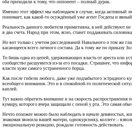
оба приходили к тому, что оппонент – полный дурак.
Именно этот эффект мы наблюдаем в случае, когда активный л
понимает, как какой-то осуждённый уже агент Госдепа и явн
Реальность данного любителя примитивна, в ней действуют не 
в два счета. Народ при этом, ясно, станет поддакивать силови
Но вот только с учетом расследований Навального о том же гла
касающееся всего личного состава. Да к тому же по приказу З
То бишь одна из цепей, удерживающих власть от ареста или ус
сообщество расшумится из-за его посадки. Страшнее, что инфо
власти хуже самого устраненного борца.
Как после гибели любого, даже уже подзабытого эстрадного кум
всеобщего внимания. Это и в спокойной-то политической ситу
каплей.
Тут важно обратить внимание и на скорость распространения 
кумиру, которого вчера защищали с пеной у рта. Это самая об
Нечто похожее можно было наблюдать в начале девяностых, ко
знакомая звонила вашей матери, однокурснику, коллеге – взво
эмоциональную реакцию, рождали готовность действовать.