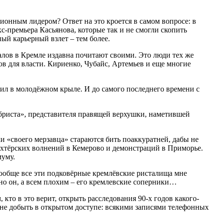
ционным лидером? Ответ на это кроется в самом вопросе: в
с-премьера Касьянова, которые так и не смогли скопить
ый карьерный взлет – тем более.
алов в Кремле издавна почитают своими. Это люди тех же
ов для власти. Кириенко, Чубайс, Артемьев и еще многие
дил в молодёжном крыле. И до самого последнего времени с
абриста», представителя правящей верхушки, наметившей
ки «своего мерзавца» стараются бить поаккуратней, дабы не
шахтёрских волнений в Кемерово и демонстраций в Приморье.
муму.
Вообще все эти подковёрные кремлёвские ристалища мне
но он, а всем плохим – его кремлевские соперники…
то в это верит, открыть расследования 90-х годов какого-
не добыть в открытом доступе: всякими записями телефонных