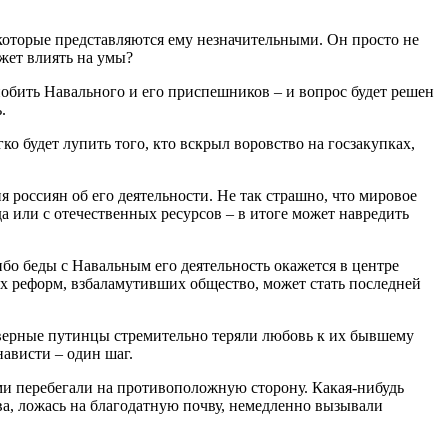
которые представляются ему незначительными. Он просто не
жет влиять на умы?
побить Навального и его приспешников – и вопрос будет решен
.
ко будет лупить того, кто вскрыл воровство на госзакупках,
 россиян об его деятельности. Не так страшно, что мировое
а или с отечественных ресурсов – в итоге может навредить
ибо беды с Навальным его деятельность окажется в центре
х реформ, взбаламутивших общество, может стать последней
 верные путинцы стремительно теряли любовь к их бывшему
ависти – один шаг.
ми перебегали на противоположную сторону. Какая-нибудь
ва, ложась на благодатную почву, немедленно вызывали