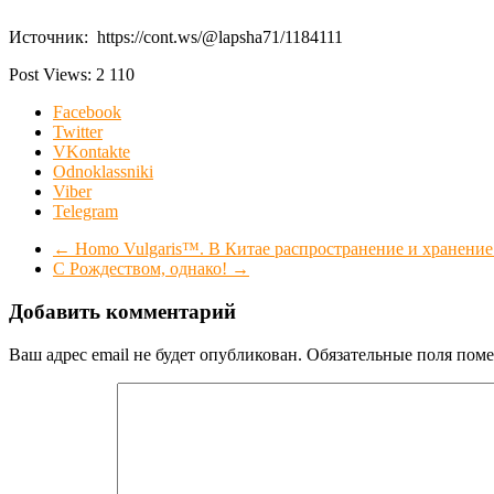
Источник: https://cont.ws/@lapsha71/1184111
Post Views:
2 110
Facebook
Twitter
VKontakte
Odnoklassniki
Viber
Telegram
←
Homo Vulgaris™. В Китае распространение и хранени
С Рождеством, однако!
→
Добавить комментарий
Ваш адрес email не будет опубликован.
Обязательные поля пом