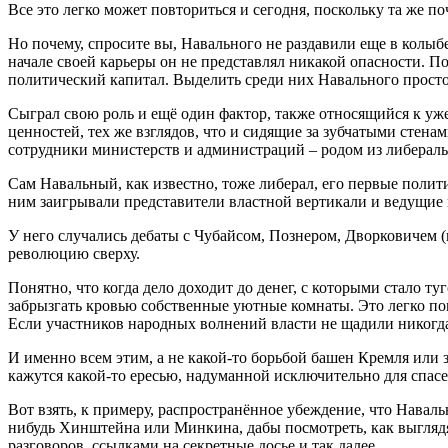
Все это легко может повториться и сегодня, поскольку та же п
Но почему, спросите вы, Навального не раздавили еще в колыбе
начале своей карьеры он не представлял никакой опасности. П
политический капитал. Выделить среди них Навального просто
Сыграл свою роль и ещё один фактор, также относящийся к уже
ценностей, тех же взглядов, что и сидящие за зубчатыми стен
сотрудники министерств и администраций – родом из либерал
Сам Навальный, как известно, тоже либерал, его первые полит
ним заигрывали представители властной вертикали и ведущие
У него случались дебаты с Чубайсом, Познером, Дворковичем (
революцию сверху.
Понятно, что когда дело доходит до денег, с которыми стало т
забрызгать кровью собственные уютные комнаты. Это легко по
Если участников народных волнений власти не щадили никогда
И именно всем этим, а не какой-то борьбой башен Кремля или
кажутся какой-то ересью, надуманной исключительно для спас
Вот взять, к примеру, распространённое убеждение, что Навал
нибудь Хинштейна или Минкина, дабы посмотреть, как выглядя
разговоров, ссылками на секретные досье и так далее.