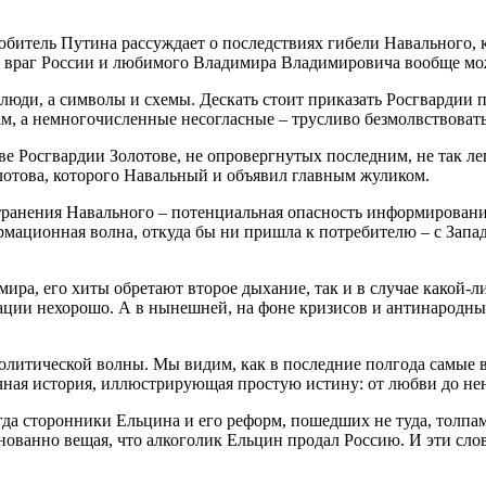
юбитель Путина рассуждает о последствиях гибели Навального, 
ый враг России и любимого Владимира Владимировича вообще мо
люди, а символы и схемы. Дескать стоит приказать Росгвардии 
кам, а немногочисленные несогласные – трусливо безмолвствовать
ве Росгвардии Золотове, не опровергнутых последним, не так лег
олотова, которого Навальный и объявил главным жуликом.
транения Навального – потенциальная опасность информирования
рмационная волна, откуда бы ни пришла к потребителю – с Запад
ира, его хиты обретают второе дыхание, так и в случае какой-л
ации нехорошо. А в нынешней, на фоне кризисов и антинародны
политической волны. Мы видим, как в последние полгода самые
ычная история, иллюстрирующая простую истину: от любви до нен
гда сторонники Ельцина и его реформ, пошедших не туда, толпа
лнованно вещая, что алкоголик Ельцин продал Россию. И эти сло