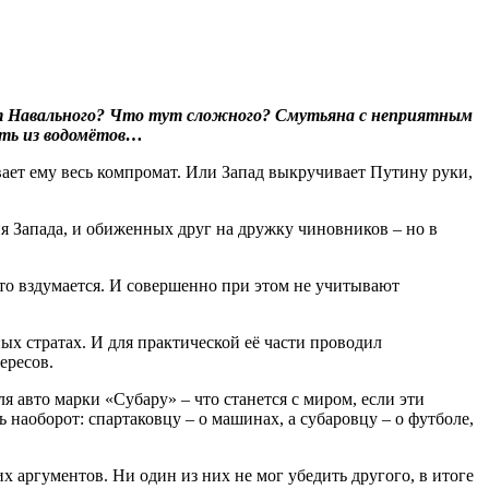
лит Навального? Что тут сложного? Смутьяна с неприятным
ать из водомётов…
вает ему весь компромат. Или Запад выкручивает Путину руки,
ия Запада, и обиженных друг на дружку чиновников – но в
что вздумается. И совершенно при этом не учитывают
х стратах. И для практической её части проводил
ересов.
я авто марки «Субару» – что станется с миром, если эти
ь наоборот: спартаковцу – о машинах, а субаровцу – о футболе,
х аргументов. Ни один из них не мог убедить другого, в итоге