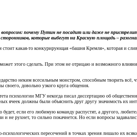
ся вопросом: почему Путин не посадит или даже не пристре
ых сторонников, которые выбегут на Красную площадь – разогн
м стоит какая-то конкурирующая «башня Кремля», которая и сли
 может этого сделать. При этом не отрицаю и возможного влиян
сударство неким всесильным монстром, способным творить всё, 
ы своего, довольно узкого круга общения.
тета психологии МГУ некогда писал диссертацию об общественны
ных ячеек должны были объяснить друг другу значимость их инт
о будет, если его любимую команду распустят, а другого, любител
и и не рухнет, то сильно покачнется. Но если вопросы задавалис
о-психологических пересечений в точках зрения лишало их всяки