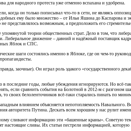
очва для народного протеста уже отменно вспахана и удобрена.
ли, когда он только пописывал что-то в сети, не являясь оппози
одобных ему было множество – от Ильи Яшина до Каспарова и эк
 не представлялось возможным, а предположить его стремительн
 упомянутой теории общественных страт. Дело в том, что либер
ами. Либеральное движение – давний и надёжный поставщик кадр
ьных Яблок и СПС.
ические шаги состоялись именно в Яблоке, где он чем-то руково
 пропагандисты.
правда, заочные). Он играл роль эдакого «государственного дек
уго в последние годы, любые убеждения игнорируются. Но всё-та
нять, если сравнить события на Болотной в 2012-м с разгоном 
, то своих белоленточников всё-таки старались пинать по мини
 западным влиянием объясняется непотопляемость Навального. 
ения авторитета Путина. Дескать всем хорошим у нас рулит имен
ьному сливают информацию эти «башенные краны». Советую тем, к
т настоящие сливы. Их статьи пестрели информацией, которую 