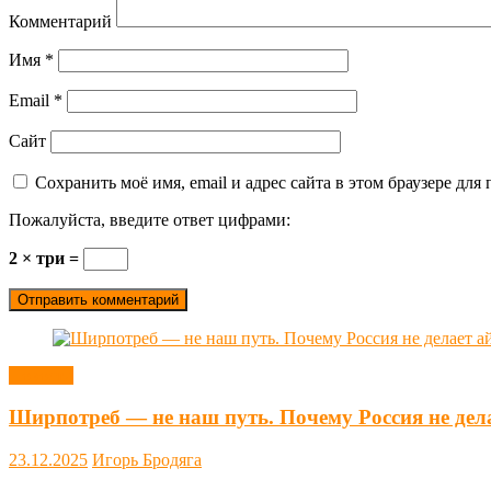
Комментарий
Имя
*
Email
*
Сайт
Сохранить моё имя, email и адрес сайта в этом браузере д
Пожалуйста, введите ответ цифрами:
2 × три =
Новости
Ширпотреб — не наш путь. Почему Россия не дел
23.12.2025
Игорь Бродяга