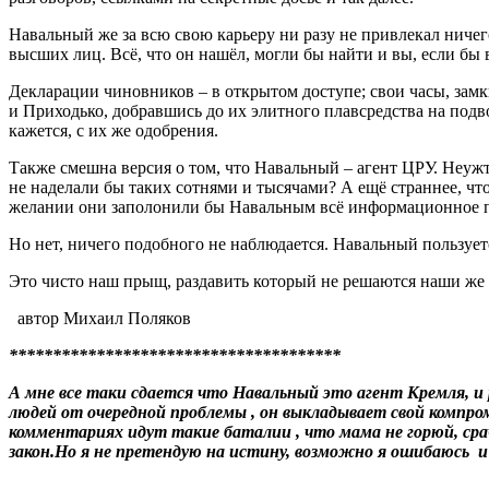
Навальный же за всю свою карьеру ни разу не привлекал ниче
высших лиц. Всё, что он нашёл, могли бы найти и вы, если бы 
Декларации чиновников – в открытом доступе; свои часы, замк
и Приходько, добравшись до их элитного плавсредства на подв
кажется, с их же одобрения.
Также смешна версия о том, что Навальный – агент ЦРУ. Неу
не наделали бы таких сотнями и тысячами? А ещё страннее, ч
желании они заполонили бы Навальным всё информационное п
Но нет, ничего подобного не наблюдается. Навальный пользуе
Это чисто наш прыщ, раздавить который не решаются наши же 
автор Михаил Поляков
**************************************
А мне все таки сдается что Навальный это агент Кремля, и
людей от очередной проблемы , он выкладывает свой компр
комментариях идут такие баталии , что мама не горюй, сра
закон.Но я не претендую на истину, возможно я ошибаюсь и 