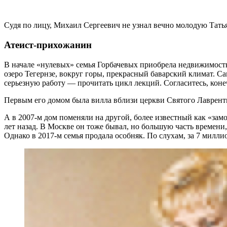
Судя по лицу, Михаил Сергеевич не узнал вечно молодую Татья
Атеист-прихожанин
В начале «нулевых» семья Горбачевых приобрела недвижимость
озеро Тегернзе, вокруг горы, прекрасный баварский климат. Са
серьезную работу — прочитать цикл лекций. Согласитесь, коне
Первым его домом была вилла вблизи церкви Святого Лаврентия,
А в 2007-м дом поменяли на другой, более известный как «зам
лет назад. В Москве он тоже бывал, но большую часть времени,
Однако в 2017-м семья продала особняк. По слухам, за 7 миллио