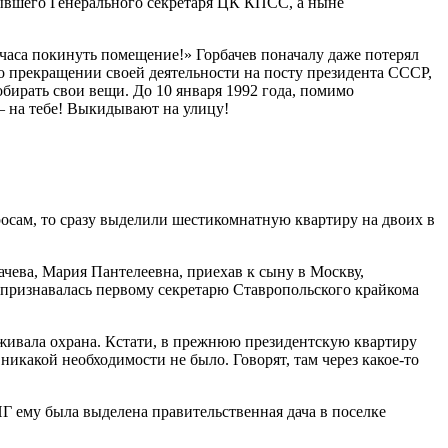
бывшего Генерального секретаря ЦК КПСС, а ныне
часа покинуть помещение!» Горбачев поначалу даже потерял
о прекращении своей деятельности на посту президента СССР,
обирать свои вещи. До 10 января 1992 года, помимо
 — на тебе! Выкидывают на улицу!
осам, то сразу выделили шестикомнатную квартиру на двоих в
чева, Мария Пантелеевна, приехав к сыну в Москву,
о признавалась первому секретарю Ставропольского крайкома
оживала охрана. Кстати, в прежнюю президентскую квартиру
никакой необходимости не было. Говорят, там через какое-то
Г ему была выделена правительственная дача в поселке