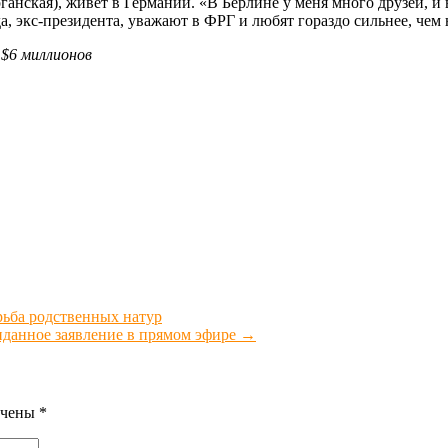
нская), живет в Германии. «В Берлине у меня много друзей, и 
а, экс-президента, уважают в ФРГ и любят гораздо сильнее, чем 
 $6 миллионов
рьба родственных натур
иданное заявление в прямом эфире
→
ечены
*