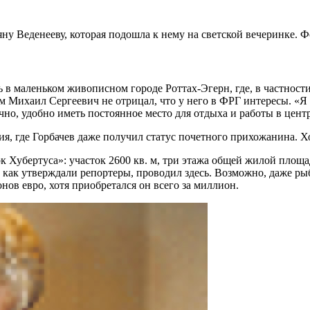
ну Веденееву, которая подошла к нему на светской вечеринке. 
 в маленьком живописном городе Роттах-Эгерн, где, в частност
м Михаил Сергеевич не отрицал, что у него в ФРГ интересы. «Я 
чно, удобно иметь постоянное место для отдыха и работы в цен
 где Горбачев даже получил статус почетного прихожанина. Хотя
ок Хубертуса»: участок 2600 кв. м, три этажа общей жилой площ
 как утверждали репортеры, проводил здесь. Возможно, даже рыб
нов евро, хотя приобретался он всего за миллион.