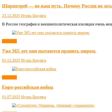
Ширпотреб — не наш путь. Почему Россия не дел
23.12.2025
Игорь Бродяга
В России география и внешнеполитическая изоляция очень мощн
Новости
Уже 365 лет они пытаются править миром.
01.12.2025
Игорь Бродяга
Новости
Евро-российская война
01.07.2025
Игорь Бродяга