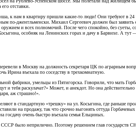
с осел на Рублево-Успенском шоссе. Мы полетали над жилищем 
 его отставки.
ша, к нам в квартиру пришли какие-то люди! Они требуют в 24 
иным по-джентльменски. Михаил Сергеевич должен был заявить 
 оружием и всех полномочий. После чего спокойно, без суеты, с
 Косыгина, особняк на Ленинских горах и дачу в Барвихе. А тут
еревели в Москву на должность секретаря ЦК по аграрным вопр
очь Ирина въехала по соседству в трехкомнатную.
ной фабрики, умельцы из Пятигорска. Говорили, что мать Горба
дут и тебя раскулачат?» Может, и анекдот. Но она действительн
аря, аж страшно!».
селяют в стандартную «трешку» на ул. Косыгина, где раньше пр
ставили на продажу, так что срочно выгонять оттуда Горбачевых 
на госдачу очень быстро въехала семья Ельциных.
ву СССР было неприлично. Поэтому решением глав государств СН