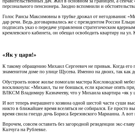
правительственных дач. Жил в основном за границей, а сейча
персонального пенсионера. Заодно вспомнили и обстоятельства
Голос Раисы Максимовны в трубке дрожал от негодования: «Ми
дар речи. Ведь договаривались же с президентом России Ельц
подписать указ о передаче управления стратегическим ядерным
кремлевского кабинета, он обещал освободить квартиру на ул.
«Як у царя!»
К такому обращению Михаил Сергеевич не привык. Когда его п
знаменитом доме по улице Щусева. Именно на двоих, так как д
Обустроить новое жилье помогали мастера Кисловодской мебель
воскликнула: «Михаил, ты не боишься, если красные опять при
ВЛКСМ Владимиру Казначееву, что у Михаила квартира «як у ц
И вот теперь вчерашнего хозяина одной шестой части суши вы
никто в ближайшее время вселяться не собирался. Ее просто вы
время свила гнездо дочь Бориса Березовского Марианна. А вот 
Впрочем, совсем оставить без загородной резиденции экс-гла
Калчуга на Рублевке.