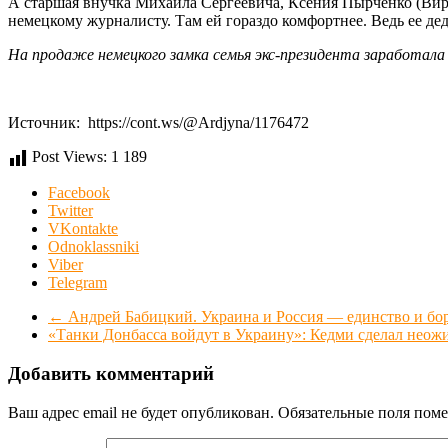
А старшая внучка Михаила Сергеевича, Ксения Пырченко (Вирга
немецкому журналисту. Там ей гораздо комфортнее. Ведь ее дед
На продаже немецкого замка семья экс-президента заработала
Источник: https://cont.ws/@Ardjyna/1176472
Post Views:
1 189
Facebook
Twitter
VKontakte
Odnoklassniki
Viber
Telegram
←
Андрей Бабицкий. Украина и Россия — единство и бо
«Танки Донбасса войдут в Украину»: Кедми сделал неож
Добавить комментарий
Ваш адрес email не будет опубликован.
Обязательные поля пом