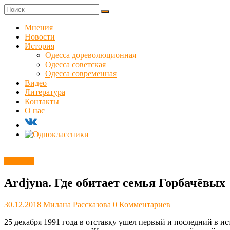
Skip
to
Куликовец
content
Мнения
Новости
Сайт
История
одесского
Одесса дореволюционная
сопротивления
Одесса советская
Одесса современная
Видео
Литература
Контакты
О нас
Новости
Ardjyna. Где обитает семья Горбачёвых
30.12.2018
Милана Рассказова
0 Комментариев
25 декабря 1991 года в отставку ушел первый и последний в