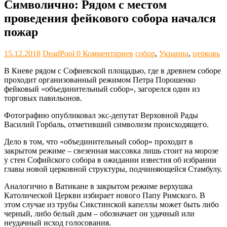
Символично: Рядом с местом
проведения фейкового собора начался
пожар
15.12.2018
DeadPool
0 Комментариев
собор
,
Украина
,
церковь
В Киеве рядом с Софиевской площадью, где в древнем соборе
проходит организованный режимом Петра Порошенко
фейковый «объединительный собор», загорелся один из
торговых павильонов.
Фотографию опубликовал экс-депутат Верховной Рады
Василий Горбаль, отметивший символизм происходящего.
Дело в том, что «объединительный собор» проходит в
закрытом режиме – свезенная массовка лишь стоит на морозе
у стен Софийского собора в ожидании известия об избрании
главы новой церковной структуры, подчиняющейся Стамбулу.
Аналогично в Ватикане в закрытом режиме верхушка
Католической Церкви избирает нового Папу Римского. В
этом случае из трубы Сикстинской капеллы может быть либо
черный, либо белый дым – обозначает он удачный или
неудачный исход голосования.