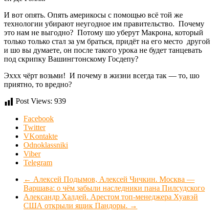
И вот опять. Опять америкосы с помощью всё той же
технологии убирают неугодное им правительство. Почему
это нам не выгодно? Потому шо уберут Макрона, который
только только стал за ум браться, придёт на его место другой
и шо вы думаете, он после такого урока не будет танцевать
под скрипку Вашингтонскому Госдепу?
Эххх чёрт возьми! И почему в жизни всегда так — то, шо
приятно, то вредно?
Post Views:
939
Facebook
Twitter
VKontakte
Odnoklassniki
Viber
Telegram
←
Алексей Подымов, Алексей Чичкин. Москва —
Варшава: о чём забыли наследники пана Пилсудского
Александр Халдей. Арестом топ-менеджера Хуавэй
США открыли ящик Пандоры.
→