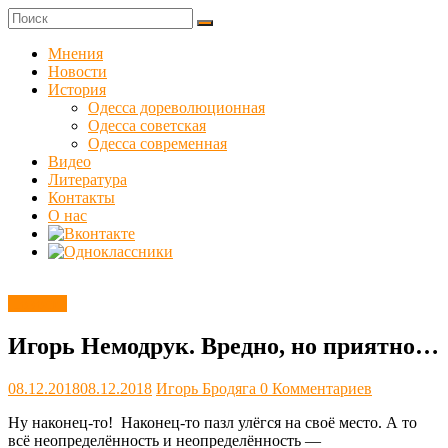
Skip
to
Куликовец
content
Мнения
Новости
Сайт
История
одесского
Одесса дореволюционная
сопротивления
Одесса советская
Одесса современная
Видео
Литература
Контакты
О нас
Новости
Игорь Немодрук. Вредно, но приятно…
08.12.2018
08.12.2018
Игорь Бродяга
0 Комментариев
Ну наконец-то! Наконец-то пазл улёгся на своё место. А то
всё неопределённость и неопределённость —