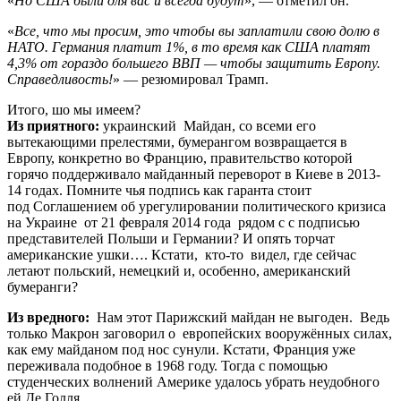
«
Но США были для вас и всегда будут
», — отметил он.
«
Все, что мы просим, это чтобы вы заплатили свою долю в
НАТО. Германия платит 1%, в то время как США платят
4,3% от гораздо большего ВВП — чтобы защитить Европу.
Справедливость!
» — резюмировал Трамп.
Итого, шо мы имеем?
Из приятного:
украинский Майдан, со всеми его
вытекающими прелестями, бумерангом возвращается в
Европу, конкретно во Францию, правительство которой
горячо поддерживало майданный переворот в Киеве в 2013-
14 годах. Помните чья подпись как гаранта стоит
под Соглашением об урегулировании политического кризиса
на Украине от 21 февраля 2014 года рядом с с подписью
представителей Польши и Германии? И опять торчат
американские ушки…. Кстати, кто-то видел, где сейчас
летают польский, немецкий и, особенно, американский
бумеранги?
Из вредного:
Нам этот Парижский майдан не выгоден. Ведь
только Макрон заговорил о европейских вооружённых силах,
как ему майданом под нос сунули. Кстати, Франция уже
переживала
подобное в 1968 году. Тогда с помощью
студенческих волнений Америке удалось убрать неудобного
ей Де Голля.