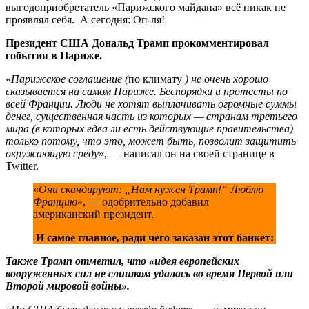
выгодоприобретатель «Парижского майдана» всё никак не
проявлял себя. А сегодня: Оп-ля!
Президент США Дональд Трамп прокомментировал
события в Париже.
«
Парижское соглашение (
по климату
) не очень хорошо
сказывается на самом Париже. Беспорядки и протесты по
всей Франции. Люди не хотят выплачивать огромные суммы
денег, существенная часть из которых — странам третьего
мира (в которых едва ли есть действующие правительства)
только потому, что это, может быть, позволит защитить
окружающую среду
», — написал он на своей странице в
Twitter.
«
Они скандируют: „Нам нужен Трамп!“ Люблю
Францию
», — одобрительно добавил
американский президент.
И самое главное, ради чего заказан этот банкет:
Также Трамп отметил, что «идея европейских
вооруженных сил не слишком удалась во время Первой или
Второй мировой войны».