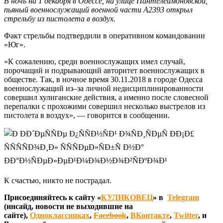
В ночь на 1 декабря в Одессе, на улице Пантелеймоновской,
пьяный военнослужащий военной части А2393 открыл
стрельбу из пистолета в воздух.
Факт стрельбы подтвердили в оперативном командовании
«Юг».
«К сожалению, среди военнослужащих имел случай,
порочащий и подрывающий авторитет военнослужащих в
обществе. Так, в ночное время 30.11.2018 в городе Одесса
военнослужащий из–за личной недисциплинированности
совершил хулиганские действия, а именно после словесной
перепалки с прохожими совершил несколько выстрелов из
пистолета в воздух», — говорится в сообщении.
К счастью, никто не пострадал.
Присоединяйтесь к сайту «
КУЛИКОВЕЦ
» в
Telegram
(инсайд, новости не выходившие на
сайте),
Одноклассниках
,
Facebook
,
ВКонтакте
,
Twitter
, и