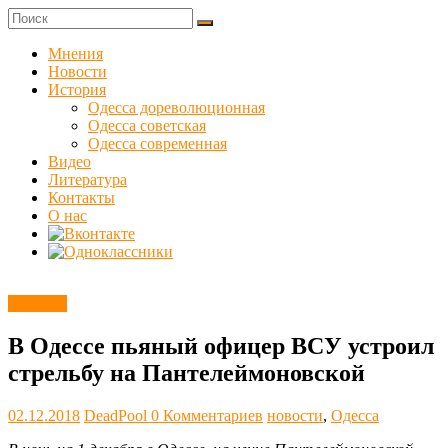
Skip
to
Куликовец
content
Мнения
Новости
Сайт
История
одесского
Одесса дореволюционная
сопротивления
Одесса советская
Одесса современная
Видео
Литература
Контакты
О нас
Новости
В Одессе пьяный офицер ВСУ устроил
стрельбу на Пантелеймоновской
02.12.2018
DeadPool
0 Комментариев
новости
,
Одесса