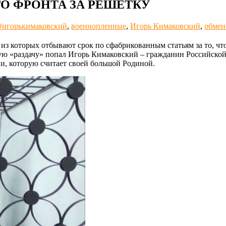
ОГО ФРОНТА ЗА РЕШЕТКУ
#игорькимаковский
,
военнопленные
,
Игорь Кимаковский
,
обмен
из которых отбывают срок по сфабрикованным статьям за то, что
кую «раздачу» попал Игорь Кимаковский – гражданин Российско
и, которую считает своей большой Родиной.