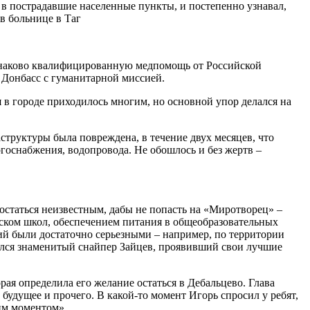
 в пострадавшие населенные пункты, и постепенно узнавал,
в больнице в Таг
инаково квалифицированную медпомощь от Российской
в Донбасс с гуманитарной миссией.
в городе приходилось многим, но основной упор делался на
структуры была повреждена, в течение двух месяцев, что
ргоснабжения, водопровода. Не обошлось и без жертв –
остаться неизвестным, дабы не попасть на «Миротворец» –
уском школ, обеспечением питания в общеобразовательных
ий были достаточно серьезными – например, по территории
чился знаменитый снайпер Зайцев, проявивший свои лучшие
рая определила его желание остаться в Дебальцево. Глава
будущее и прочего. В какой-то момент Игорь спросил у ребят,
им моментом».