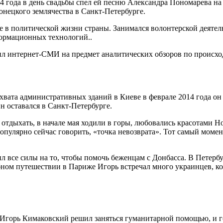
14 года в день свадьбы спел ей песню Александра Пономарева н
онецкого землячества в Санкт-Петербурге.
е в политической жизни страны. Занимался волонтерской деятел
формационных технологий..
рил интернет-СМИ на предмет аналитических обзоров по происхо
ахвата административных зданий в Киеве в феврале 2014 года он
н оставался в Санкт-Петербурге.
тдыхать, в начале мая ходили в горы, любовались красотами Нов
опулярно сейчас говорить, «точка невозврата». Тот самый момент
 все силы на то, чтобы помочь беженцам с Донбасса. В Петербу
ебном путешествии в Париже Игорь встречал много украинцев, к
 Игорь Кимаковский решил заняться гуманитарной помощью, и г