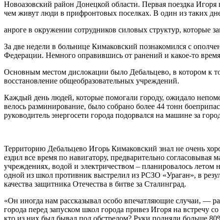
Новоазовский район Донецкой области. Первая поездка Игоря п
чем живут люди в прифронтовых поселках. В один из таких дне
анроге в окружении сотрудников силовых структур, которые з
За две недели в больнице Кимаковский познакомился с опол
Федерации. Немного оправившись от ранений и какое-то время 
Основным местом дислокации было Дебальцево, в котором к то
восстановление общеобразовательных учреждений.
Каждый день людей, которые помогали городу, ожидало непоме
велось разминирование, было собрано более 44 тонн боеприпас
руководитель энергосети города подорвался на машине за горо
Территорию Дебальцево Игорь Кимаковский знал не очень хоро
ездил все время по навигатору, предварительно согласовывая
учреждениях, водой и электричеством – планировалось летом 
одной из школ противник выстрелил из РСЗО «Ураган», в резу
качества защитника Отечества в битве за Сталинград.
«Он иногда нам рассказывал особо впечатляющие случаи, — рас
города перед запуском школ города привез Игоря на встречу со
кто из них был бывал под обстрелом? Руки подняли больше 80