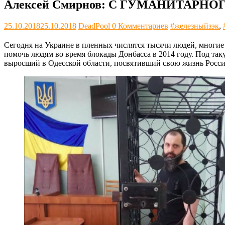
Алексей Смирнов: С ГУМАНИТАРН
25.10.2018
25.10.2018
DeadPool
0 Комментариев
#железныйзэк
,
Сегодня на Украине в пленных числятся тысячи людей, многие 
помочь людям во время блокады Донбасса в 2014 году. Под та
выросший в Одесской области, посвятивший свою жизнь Росси