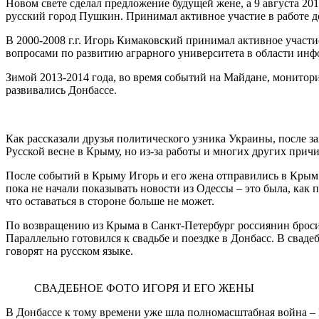
Новом свете сделал предложение будущей жене, а 9 августа 20
русский город Пушкин. Принимал активное участие в работе д
В 2000-2008 г.г. Игорь Кимаковский принимал активное участи
вопросами по развитию аграрного университета в области ин
Зимой 2013-2014 года, во время событий на Майдане, монито
развивались Донбассе.
Как рассказали друзья политического узника Украины, после з
Русской весне в Крыму, но из-за работы и многих других причи
После событий в Крыму Игорь и его жена отправились в Крым о
пока не начали показывать новости из Одессы – это была, как п
что оставаться в стороне больше не может.
По возвращению из Крыма в Санкт-Петербург россиянин бросил
Параллельно готовился к свадьбе и поездке в Донбасс. В свад
говорят на русском языке.
СВАДЕБНОЕ ФОТО ИГОРЯ И ЕГО ЖЕНЫ
В Донбассе к тому времени уже шла полномасштабная война –