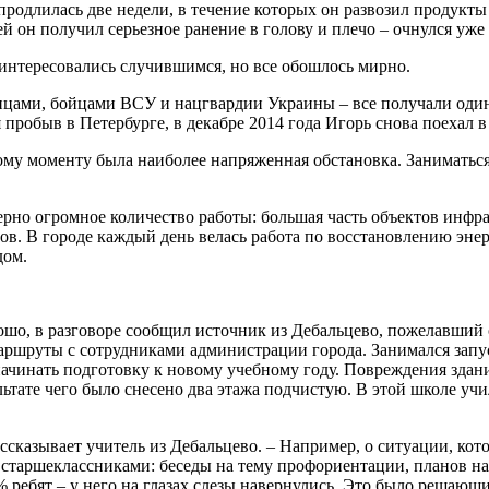
родлилась две недели, в течение которых он развозил продукты
й он получил серьезное ранение в голову и плечо – очнулся уже 
аинтересовались случившимся, но все обошлось мирно.
ченцами, бойцами ВСУ и нацгвардии Украины – все получали од
пробыв в Петербурге, в декабре 2014 года Игорь снова поехал 
му моменту была наиболее напряженная обстановка. Заниматься 
рно огромное количество работы: большая часть объектов инфра
ов. В городе каждый день велась работа по восстановлению эне
дом.
шо, в разговоре сообщил источник из Дебальцево, пожелавший 
 маршруты с сотрудниками администрации города. Занимался зап
начинать подготовку к новому учебному году. Повреждения здан
льтате чего было снесено два этажа подчистую. В этой школе у
сказывает учитель из Дебальцево. – Например, о ситуации, кото
 старшеклассниками: беседы на тему профориентации, планов на 
% ребят – у него на глазах слезы навернулись. Это было решающ