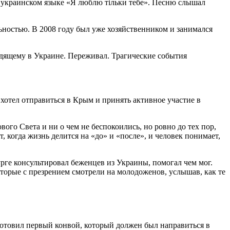
а украинском языке «Я люблю тiльки тебе». Песню слышал
ьностью. В 2008 году был уже хозяйственником и занимался
дящему в Украине. Переживал. Трагические события
 хотел отправиться в Крым и принять активное участие в
ого Света и ни о чем не беспокоились, но ровно до тех пор,
, когда жизнь делится на «до» и «после», и человек понимает,
рге консультировал беженцев из Украины, помогал чем мог.
оторые с презрением смотрели на молодоженов, услышав, как те
отовил первый конвой, который должен был направиться в