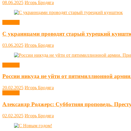
08.06.2025
Игорь Бродяга
Новости
С украинцами проводят старый турецкий куншт
03.06.2025
Игорь Бродяга
Новости
России никуда не уйти от пятимиллионной армии
20.02.2025
Игорь Бродяга
Новости
Александр Роджерс: Субботняя проповедь. Прест
02.02.2025
Игорь Бродяга