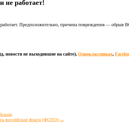
и не работает!
е работает. Предположительно, причина повреждения — обрыв В
д, новости не выходившие на сайте),
Одноклассниках
,
Faceb
ийским
лись российские флаги (ФОТО)
→