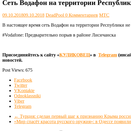
Сеть Водафон на территории Республик
09.10.2018
09.10.2018
DeadPool
0 Комментариев
МТС
В настоящее время сеть Водафон на территории Республики н
#Vodafone: Предварительно порыв в районе Лисичанска
Присоединяйтесь к сайту «
КУЛИКОВЕЦ
» в
Telegram
(инсай
новостей.
Post Views:
675
Facebook
Twitter
VKontakte
Odnoklassniki
Viber
Telegram
←
Турция: сделан первый шаг к признанию Крыма росс
«Мир спасёт красота русского оружия»: в Одессе появи