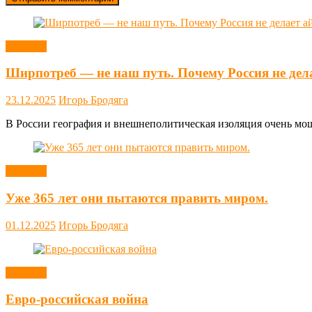
Новости
Ширпотреб — не наш путь. Почему Россия не дел
23.12.2025
Игорь Бродяга
В России география и внешнеполитическая изоляция очень мощн
Новости
Уже 365 лет они пытаются править миром.
01.12.2025
Игорь Бродяга
Новости
Евро-российская война