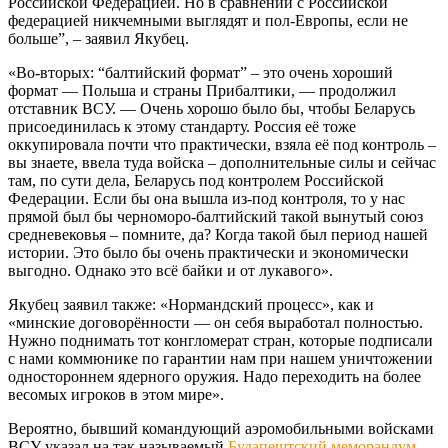
Российской Федерацией. Но в сравнении с Российской
федерацией никчемными выглядят и пол-Европы, если не
больше”, – заявил Якубец.
«Во-вторых: “балтийский формат” – это очень хороший
формат — Польша и страны Прибалтики, — продолжил
отставник ВСУ. — Очень хорошо было бы, чтобы Беларусь
присоединилась к этому стандарту. Россия её тоже
оккупировала почти что практически, взяла её под контроль –
вы знаете, ввела туда войска – дополнительные силы и сейчас
там, по сути дела, Беларусь под контролем Российской
Федерации. Если бы она вышла из-под контроля, то у нас
прямой был бы черноморо-балтийский такой вынутый союз
средневековья – помните, да? Когда такой был период нашей
истории. Это было бы очень практически и экономически
выгодно. Однако это всё байки и от лукавого».
Якубец заявил также: «Нормандский процесс», как и
«минские договорённости — он себя выработал полностью.
Нужно поднимать тот конгломерат стран, которые подписали
с нами коммюнике по гарантии нам при нашем уничтожении
одностороннем ядерного оружия. Надо переходить на более
весомых игроков в этом мире».
Вероятно, бывший командующий аэромобильными войсками
ВСУ указал на так называемый
Будапештский меморандум
,