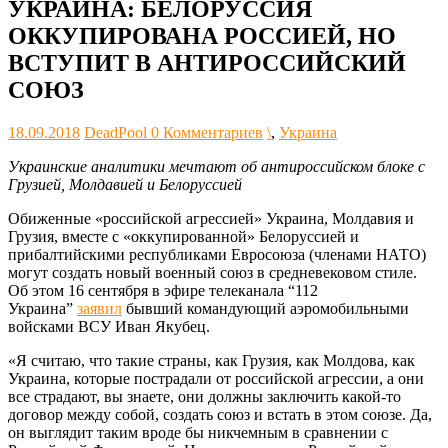
УКРАИНА: БЕЛОРУССИЯ
ОККУПИРОВАНА РОССИЕЙ, НО
ВСТУПИТ В АНТИРОССИЙСКИЙ
СОЮЗ
18.09.2018
DeadPool
0 Комментариев
\
,
Украина
Украинские аналитики мечтают об антироссийском блоке с
Грузией, Молдавией и Белоруссией
Обиженные «российской агрессией» Украина, Молдавия и
Грузия, вместе с «оккупированной» Белоруссией и
прибалтийскими республиками Евросоюза (членами НАТО)
могут создать новый военный союз в средневековом стиле.
Об этом 16 сентября в эфире телеканала “112
Украина”
заявил
бывший командующий аэромобильными
войсками ВСУ Иван Якубец.
«Я считаю, что такие страны, как Грузия, как Молдова, как
Украина, которые пострадали от российской агрессии, а они
все страдают, вы знаете, они должны заключить какой-то
договор между собой, создать союз и встать в этом союзе. Да,
он выглядит таким вроде бы никчемным в сравнении с