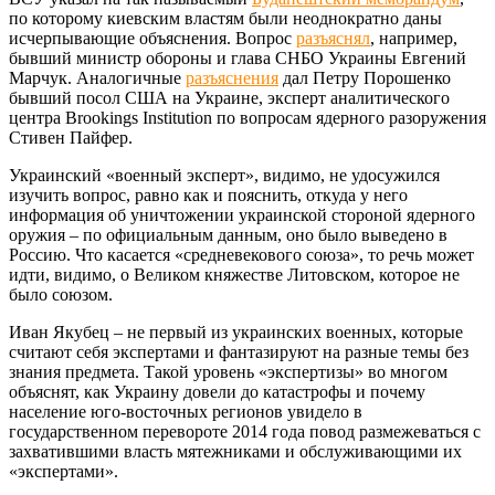
по которому киевским властям были неоднократно даны
исчерпывающие объяснения. Вопрос
разъяснял
, например,
бывший министр обороны и глава СНБО Украины Евгений
Марчук. Аналогичные
разъяснения
дал Петру Порошенко
бывший посол США на Украине, эксперт аналитического
центра Brookings Institution по вопросам ядерного разоружения
Стивен Пайфер.
Украинский «военный эксперт», видимо, не удосужился
изучить вопрос, равно как и пояснить, откуда у него
информация об уничтожении украинской стороной ядерного
оружия – по официальным данным, оно было выведено в
Россию. Что касается «средневекового союза», то речь может
идти, видимо, о Великом княжестве Литовском, которое не
было союзом.
Иван Якубец – не первый из украинских военных, которые
считают себя экспертами и фантазируют на разные темы без
знания предмета. Такой уровень «экспертизы» во многом
объяснят, как Украину довели до катастрофы и почему
население юго-восточных регионов увидело в
государственном перевороте 2014 года повод размежеваться с
захватившими власть мятежниками и обслуживающими их
«экспертами».