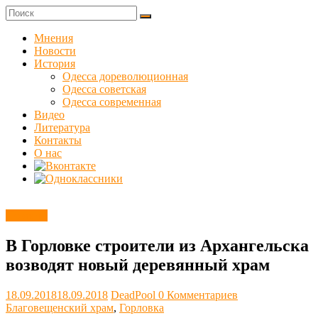
Skip
to
Куликовец
content
Мнения
Новости
Сайт
История
одесского
Одесса дореволюционная
сопротивления
Одесса советская
Одесса современная
Видео
Литература
Контакты
О нас
Новости
В Горловке строители из Архангельска
возводят новый деревянный храм
18.09.2018
18.09.2018
DeadPool
0 Комментариев
Благовещенский храм
,
Горловка