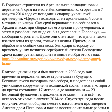
В Горловке строители из Архангельска возводят новый
деревянный храм на месте Благовещенского, сгоревшего 7
августа 2014 года от попадания снаряда украинской
артиллерии. «Церковь возводится из архангельской сосны
методом «в чашу». Сам сруб первоначально собирался в
Архангельске, при сборке все его детали пронумеровали, а
затем в разобранном виде он был доставлен в Горловку», —
сообщили строители. Далее они отметили, что купола также
изготовлены из дерева, только из осины. Причем, они
обработаны особым составом, благодаря которому со
временем у них появится серебристый оттено Возведение
храма планируется завершить в конце ноября этого года.
https://dnr-online.ru/v-gorlovke-vozvodyat-novyj-derevyannyj-
hram/
Благовещенский храм был построен в 2008 году как
временная церковь на месте строительства будущего
Богоявленского кафедрального собора, и представлял собой
уникальное сооружение из волынской сосны, высота которого
до креста составляла 17 метров, а до колокольни — 23
Бетонный фундамент с цокольным этажом — это всё, что
осталось от храма в августе 2014-го. Спустя три года после
его уничтожения община вместе с настоятелем протоиереем
Александром Пекановым начала восстановительные работы и