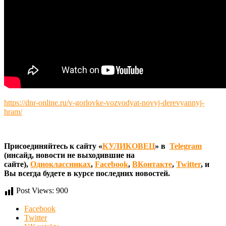
https://dnr-online.ru/v-gorlovke-vozvodyat-novyj-derevyannyj-
hram/
Присоединяйтесь к сайту «
КУЛИКОВЕЦ
» в
Telegram
(инсайд, новости не выходившие на
сайте),
Одноклассниках
,
Facebook
,
ВКонтакте
,
Twitter
, и
Вы всегда будете в курсе последних новостей.
Post Views:
900
Facebook
Twitter