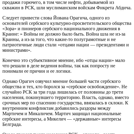
продажи горючего, в том числе нефти, добываемой из
скважин в РСК, шли муслиманским войскам Фикрета Абдича.
Следует привести слова Йована Орагича, одного из
основателей сербского культурно-просветительского общества
«Зора» и пионеров сербского национального движения в
Краине: » Войны не должно было быть. Война шла не из-за
Краины, а из-за того, что какие-то полуграмотные и не
патриотичные люди стали «отцами нации — президентами и
министрами».
Конечно это субъективное мнение, ибо «отцы нации» мало
что решали в деле ведения войны, так как попросту не
понимали ее причин и ее логики.
Однако Орагич озвучил мнение большей части сербского
общества и тех, кто боролся за «сербское освобождение». Не
случайно РСК за три года лишилась от половины до трети
населения, покинувшего территорию. Власть, однако, вместо
срочных мер по спасению государства, ввязалась в склоки. К
внутренним конфликтам добавились раздоры между
Мартичем и Микаличем. Мартич защищал национальные
сербские интересы, а Микелич — «державные» интересы
Белграда.