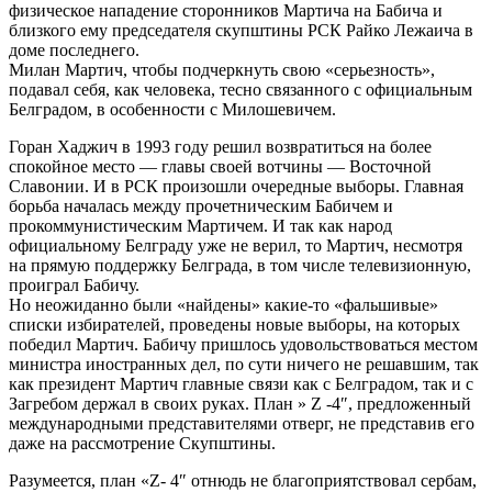
физическое нападение сторонников Мартича на Бабича и
близкого ему председателя скупштины РСК Райко Лежаича в
доме последнего.
Милан Мартич, чтобы подчеркнуть свою «серьезность»,
подавал себя, как человека, тесно связанного с официальным
Белградом, в особенности с Милошевичем.
Горан Хаджич в 1993 году решил возвратиться на более
спокойное место — главы своей вотчины — Восточной
Славонии. И в РСК произошли очередные выборы. Главная
борьба началась между прочетническим Бабичем и
прокоммунистическим Мартичем. И так как народ
официальному Белграду уже не верил, то Мартич, несмотря
на прямую поддержку Белграда, в том числе телевизионную,
проиграл Бабичу.
Но неожиданно были «найдены» какие-то «фальшивые»
списки избирателей, проведены новые выборы, на которых
победил Мартич. Бабичу пришлось удовольствоваться местом
министра иностранных дел, по сути ничего не решавшим, так
как президент Мартич главные связи как с Белградом, так и с
Загребом держал в своих руках. План » Z -4″, предложенный
международными представителями отверг, не представив его
даже на рассмотрение Скупштины.
Разумеется, план «Z- 4″ отнюдь не благоприятствовал сербам,