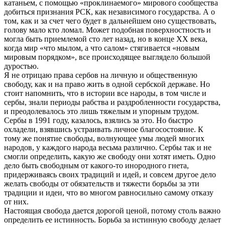
катаньем, с помощью «проклинаемого» мирового сообщества
добиться признания РСК, как независимого государства. А о
том, как и за счет чего будет в дальнейшем оно существовать,
голову мало кто ломал. Может подобная поверхностность и
могла быть приемлемой сто лет назад, но в конце ХХ века,
когда мир «что мылом, а что салом» стягивается «новым
мировым порядком», все происходящее выглядело большой
дуростью.
Я не отрицаю права сербов на личную и общественную
свободу, как и на право жить в одной сербской державе. Но
стоит напомнить, что в истории все народы, в том числе и
сербы, знали периоды рабства и раздробленности государства,
и преодолевалось это лишь тяжелым и упорным трудом.
Сербы в 1991 году, казалось, взялись за это. Но быстро
охладели, взявшись устраивать личное благосостояние. К
тому же понятие свободы, волнующее умы людей многих
народов, у каждого народа весьма различно. Сербы так и не
смогли определить, какую же свободу они хотят иметь. Одно
дело быть свободным от какого-то инородного гнета,
придерживаясь своих традиций и идей, и совсем другое дело
желать свободы от обязательств и тяжести борьбы за эти
традиции и идеи, что во многом равносильно самому отказу
от них.
Настоящая свобода дается дорогой ценой, потому столь важно
определить ее истинность. Борьба за истинную свободу делает