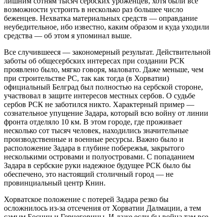
лишним сотням тысяч сербских уроженцев, хотя были все
возможности устроить в несколько раз большее число
беженцев. Нехватка материальных средств — оправдание
неубедительное, ибо известно, каким образом и куда уходили
средства — об этом я упоминал выше.
Все случившееся — закономерный результат. Действительной
заботы об общесербских интересах при создании РСК
проявлено было, мягко говоря, маловато. Даже меньше, чем
при строительстве РС, так как тогда (в Хорватии)
официальный Белград был полностью на сербской стороне,
участвовал в защите интересов местных сербов. О судьбе
сербов РСК не заботился никто. Характерный пример —
сознательное упущение Задара, который всю войну от линии
фронта отделяло 10 км. В этом городе, где проживает
несколько сот тысяч человек, находились значительные
производственные и военные ресурсы. Важно было и
расположение Задара в глубине побережъя, закрытого
несколькими островами и полуостровами. С попаданием
Задара в сербские руки надежное будущее РСК было бы
обеспечено, это настоящий столичный город — не
провинциальный центр Книн.
Хорватское положение с потерей Задара резко бы
осложнилось из-за отсечения от Хорватии Далмации, а тем
самым Боснии и Герцеговины. И даже если бы война там все