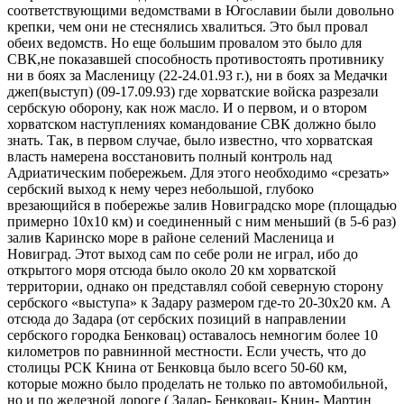
соответствующими ведомствами в Югославии были довольно
крепки, чем они не стеснялись хвалиться. Это был провал
обеих ведомств. Но еще большим провалом это было для
СВК,не показавшей способность противостоять противнику
ни в боях за Масленицу (22-24.01.93 г.), ни в боях за Медачки
джеп(выступ) (09-17.09.93) где хорватские войска разрезали
сербскую оборону, как нож масло. И о первом, и о втором
хорватском наступлениях командование СВК должно было
знать. Так, в первом случае, было известно, что хорватская
власть намерена восстановить полный контроль над
Адриатическим побережьем. Для этого необходимо «срезать»
сербский выход к нему через небольшой, глубоко
врезающийся в побережье залив Новиградско море (площадью
примерно 10х10 км) и соединенный с ним меньший (в 5-6 раз)
залив Каринско море в районе селений Масленица и
Новиград. Этот выход сам по себе роли не играл, ибо до
открытого моря отсюда было около 20 км хорватской
территории, однако он представлял собой северную сторону
сербского «выступа» к Задару размером где-то 20-30х20 км. А
отсюда до Задара (от сербских позиций в направлении
сербского городка Бенковац) оставалось немногим более 10
километров по равнинной местности. Если учесть, что до
столицы РСК Книна от Бенковца было всего 50-60 км,
которые можно было проделать не только по автомобильной,
но и по железной дороге ( Задар- Бенковац- Книн- Мартин