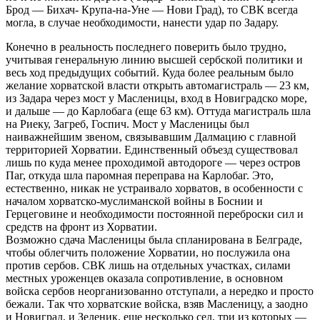
Брод — Бихач- Крупа-на-Уне — Нови Град), то СВК всегда
могла, в случае необходимости, нанести удар по Задару.
Конечно в реальность последнего поверить было трудно,
учитывая генеральную линию высшей сербской политики и
весь ход предыдущих событий. Куда более реальным было
желание хорватской власти открыть автомагистраль — 23 км,
из Задара через мост у Масленицы, вход в Новиградско море,
и дальше — до Карлобага (еще 63 км). Оттуда магистраль шла
на Риеку, Загреб, Госпич. Мост у Масленицы был
наиважнейшим звеном, связывавшим Далмацию с главной
территорией Хорватии. Единственный объезд существовал
лишь по куда менее проходимой автодороге — через остров
Паг, откуда шла паромная переправа на Карлобаг. Это,
естественно, никак не устраивало хорватов, в особенности с
началом хорватско-муслиманской войны в Боснии и
Герцеговине и необходимости постоянной переброски сил и
средств на фронт из Хорватии.
Возможно сдача Масленицы была спланирована в Белграде,
чтобы облегчить положение Хорватии, но послужила она
против сербов. СВК лишь на отдельных участках, силами
местных уроженцев оказала сопротивление, в основном
войска сербов неорганизованно отступали, а нередко и просто
бежали. Так что хорватские войска, взяв Масленицу, а заодно
и Новиград, и Зеленик, еще несколько сел, три из которых —