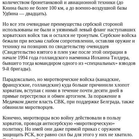
количеством бронетанковой и авиационной техники (до
Книна было не более 100 км, а до военно-воздушной базы
Удбина — двадцать).
Но все эти очевидные преимущества сербской стороной
использованы не были и уязвимый левый фланг наступавших
хорватских войск так и остался не тронутым. Сербские войска
бежали при весьма слабом сопротивлении, оставляя оружие и
технику на позициях по свидетельству очевидцев
(Свидетельство взятого в плен уже после этой операции в
начале 1994 года голландского наемника Иоханна Тилдера,
бывшего тогда командиром одного из «специальных» взводов
9-й бригады).
Парадоксально, но миротворческие войска (канадские,
французские, голландские) куда больше причинили хлопот
хорватам, вступая с ними в течение почти десяти дней в
прямые перестрелки и обмен артогнем. За поражение в
Медачком джепе власть СВК, при поддержке Белграда, также
обвинили миротворцев.
Конечно, миротворцы всю войну действовали в пользу
хорватов, проводя антисербскую «миротворческую»
политику. Но имей они даже прямой приказ с оружием
защищать РСК, все равно сил бы для этого у них не хватило.