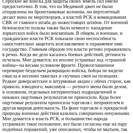
Сербские же войска для защиты своих земель сил имели
предостаточно. В том, что на Медачкий джеп не были
отправлены ни бронетанковые колонны, ни вертолетный
десант вина не миротворцев, а властей РСК и командования
СВК от главного штаба до нижестоящих штабов. От военной
безопасности пользы также было немного: нападение
хорватских войск было внезапным. В общем, и военные, и
гражданские власти РСК показали свою неспособность
самостоятельно защитить возглавляемое и охраняемое ими
государство. Главным образом эти власти ретиво упражнялись
в речах. Когда же дело касалось боевых действий, ретивость
исчезала. Мне думается, их вполне устраивал ход «странной
войны» на весьма условном фронте. Провозглашенное
перемирие бездельем развращало войска, бойцы не видели
смысла в несении тяжелых и скучных смен на позициях.
Редкие диверсантские и штурмовые акции с обеих сторон, как
правило, взводного, максимум — ротного звена были делом,
в основном, отдельных интервентных подразделений и
никаких ощутимых результатов не приносили. Куда более
ощутимые результаты приносила торговля с неприятелем и
другая мирная деятельность. На фоне торговли и прекрасной
природы военные действия казались совершенно ненужными.
Мне думается и власть РСК, и большинство народа
устраивало такое положение, все были согласны еще на пару
подобных поражений, уже описанных, чтобы не мытьем, так