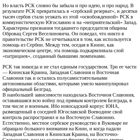
Но власть РСК словно бы забыла и про идею, и про народ. В
результате РСК превратилась в «сербский резерват», и десятки
тысяч сербов стали уезжать из этой «освобожденной» РСК в
коммунистическую Югославию и на «неприятельский» Запад.
Характерны признания тогдашнего председателя общины
Обровац Сергея Веселиновича. Он поведал, что никто в
правительстве РСК не отчитывался в том, как используется
помощь из Сербии. Между тем, оседая в Книне, как
экономическом центре, эта помощь подкармливала слой
«патрициев», созданный бывшими люмпенами.
РСК так никогда и не стал единым государством. Три ее части
— Книнская Краина, Западная Славония и Восточная
Славония так и остались полусамостоятельными
автономными областями, которыми умело манипулировал
официальный Белград.
В наибольшей зависимости находилась Восточноя Славония,
остававшаяся всю войну под прямым контролем Белграда, в
том числе и военным. Ибо новосадский корпус ЮНА,
размещенный в соседней Югославской Воеводине свой
контроль распространял и на Восточную Славонию.
Естественно, местное сербское руководство в Вуковаре не
обращало большого внимания на Книн, и когда падали
Западная Славония и Книнская Краина, на Восточно-
Славонском, весьма условном фронте, было тихо-мирно.