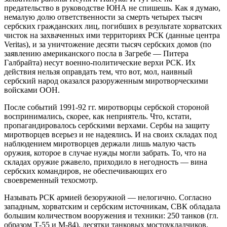
предательство в руководстве ЮНА не спишешь. Как я думаю,
немалую долю ответственности за смерть четырех тысяч
сербских гражданских лиц, погибших в результате хорватских
чисток на захваченных ими территориях РСК (данные центра
Veritas), и за уничтожение десяти тысяч сербских домов (по
заявлению американского посла в Загребе — Питера
Галбрайта) несут военно-политические верхи РСК. Их
действия нельзя оправдать тем, что вот, мол, наивный
сербский народ оказался разоруженным миротворческими
войсками ООН.
После событий 1991-92 гг. миротворцы сербской стороной
воспринимались, скорее, как неприятель. Что, кстати,
пропагандировалось сербскими верхами. Сербы на защиту
миротворцев всерьез и не надеялись. И на своих складах под
наблюдением миротворцев держали лишь малую часть
оружия, которое в случае нужды могли забрать. То, что на
складах оружие ржавело, приходило в негодность — вина
сербских командиров, не обеспечивающих его
своевременный техосмотр.
Называть РСК армией безоружной — нелогично. Согласно
западным, хорватским и сербским источникам, СВК обладала
большим количеством вооружения и техники: 250 танков (гл.
образом Т-55 и М-84), десятки танковых мостоукладчиков,