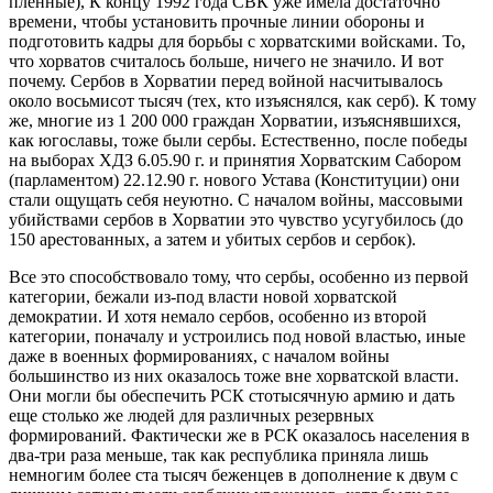
пленные), К концу 1992 года СВК уже имела достаточно
времени, чтобы установить прочные линии обороны и
подготовить кадры для борьбы с хорватскими войсками. То,
что хорватов считалось больше, ничего не значило. И вот
почему. Сербов в Хорватии перед войной насчитывалось
около восьмисот тысяч (тех, кто изъяснялся, как серб). К тому
же, многие из 1 200 000 граждан Хорватии, изъяснявшихся,
как югославы, тоже были сербы. Естественно, после победы
на выборах ХДЗ 6.05.90 г. и принятия Хорватским Сабором
(парламентом) 22.12.90 г. нового Устава (Конституции) они
стали ощущать себя неуютно. С началом войны, массовыми
убийствами сербов в Хорватии это чувство усугубилось (до
150 арестованных, а затем и убитых сербов и сербок).
Все это способствовало тому, что сербы, особенно из первой
категории, бежали из-под власти новой хорватской
демократии. И хотя немало сербов, особенно из второй
категории, поначалу и устроились под новой властью, иные
даже в военных формированиях, с началом войны
большинство из них оказалось тоже вне хорватской власти.
Они могли бы обеспечить РСК стотысячную армию и дать
еще столько же людей для различных резервных
формирований. Фактически же в РСК оказалось населения в
два-три раза меньше, так как республика приняла лишь
немногим более ста тысяч беженцев в дополнение к двум с