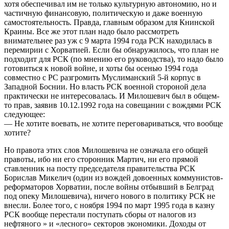
хотя обеспечивал им не только культурную автономию, но и
частичную финансовую, политическую и даже военную
самостоятельность. Правда, главным образом для Книнской
Краины. Все же этот план надо было рассмотреть
внимательнее раз уж с 9 марта 1994 года РСК находилась в
перемирии с Хорватией. Если бы обнаружилось, что план не
подходит для РСК (по мнению его руководства), то надо было
готовиться к новой войне, и хоты бы осенью 1994 года
совместно с РС разгромить Муслиманский 5-й корпус в
Западной Боснии. Но власть РСК военной стороной дела
практически не интересовалась. И Милошевич был в общем-
то прав, заявив 10.12.1992 года на совещании с вождями РСК
следующее:
— Не хотите воевать, не хотите переговариваться, что вообще
хотите?
Но правота этих слов Милошевича не означала его общей
правоты, ибо ни его сторонник Мартич, ни его прямой
ставленник на посту председателя правительства РСК
Борислав Микелич (один из вождей довоенных коммунистов-
реформаторов Хорватии, после войны отбывший в Белград
под опеку Милошевича), ничего нового в политику РСК не
внесли. Более того, с ноября 1994 по март 1995 года в казну
РСК вообще перестали поступать сборы от налогов из
нефтяного » и «лесного» секторов экономики. Доходы от