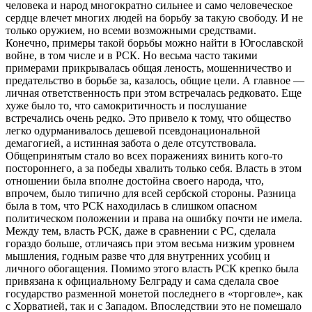
человека и народ многократно сильнее и само человеческое
сердце влечет многих людей на борьбу за такую свободу. И не
только оружием, но всеми возможными средствами.
Конечно, примеры такой борьбы можно найти в Югославской
войне, в том числе и в РСК. Но весьма часто такими
примерами прикрывалась общая леность, мошенничество и
предательство в борьбе за, казалось, общие цели. А главное —
личная ответственность при этом встречалась редковато. Еще
хуже было то, что самокритичность и послушание
встречались очень редко. Это привело к тому, что общество
легко одурманивалось дешевой псевдонациональной
демагогией, а истинная забота о деле отсутствовала.
Общепринятым стало во всех поражениях винить кого-то
постороннего, а за победы хвалить только себя. Власть в этом
отношении была вполне достойна своего народа, что,
впрочем, было типично для всей сербской стороны. Разница
была в том, что РСК находилась в слишком опасном
политическом положении и права на ошибку почти не имела.
Между тем, власть РСК, даже в сравнении с РС, сделала
гораздо больше, отличаясь при этом весьма низким уровнем
мышления, годным разве что для внутренних усобиц и
личного обогащения. Помимо этого власть РСК крепко была
привязана к официальному Белграду и сама сделала свое
государство разменной монетой последнего в «торговле», как
с Хорватией, так и с Западом. Впоследствии это не помешало