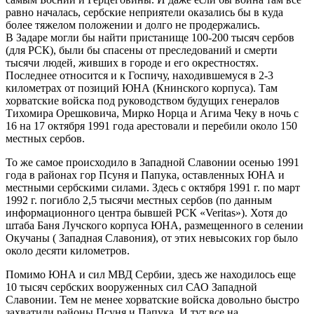
равно началась, сербские неприятели оказались бы в куда
более тяжелом положении и долго не продержались.
В Задаре могли бы найти пристанище 100-200 тысяч сербов
(для РСК), были бы спасены от преследований и смерти
тысячи людей, живших в городе и его окрестностях.
Последнее относится и к Госпичу, находившемуся в 2-3
километрах от позиций ЮНА (Книнского корпуса). Там
хорватские войска под руководством будущих генералов
Тихомира Орешковича, Мирко Норца и Агима Чеку в ночь с
16 на 17 октября 1991 года арестовали и перебили около 150
местных сербов.
То же самое происходило в Западной Славонии осенью 1991
года в районах гор Псуня и Папука, оставленных ЮНА и
местными сербскими силами. Здесь с октября 1991 г. по март
1992 г. погибло 2,5 тысячи местных сербов (по данным
информационного центра бывшей РСК «Veritas»). Хотя до
штаба Баня Лучского корпуса ЮНА, размещенного в селении
Окучаны ( Западная Славония), от этих невысоких гор было
около десяти километров.
Помимо ЮНА и сил МВД Сербии, здесь же находилось еще
10 тысяч сербских вооруженных сил САО Западной
Славонии. Тем не менее хорватские войска довольно быстро
захватили районы Псуня и Папука. И тут все на