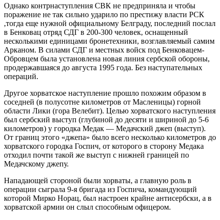
Однако контрнаступления СВК не предприняла и чтобы
поражение не так сильно ударило по престижу власти РСК
,тогда еще нужной официальному Белграду, последний послал
в Бенковац отряд СДГ в 200-300 человек, оснащенный
несколькими единицами бронетехники, возглавляемый самим
Арканом. В силами СДГ и местных войск под Бенковацем-
Обровцем была установлена новая линия сербской обороны,
продержавшаяся до августа 1995 года. Без наступательных
операций.
Другое хорватское наступление прошло похожим образом в
соседней (в полусотне километров от Масленицы) горной
области Лики (гора Велебит). Целью хорватского наступления
был сербский выступ (глубиной до десяти и шириной до 5-6
километров) у городка Медак — Медачский джеп (выступ).
От границ этого «джепа» было всего несколько километров до
хорватского городка Госпич, от которого в сторону Медака
отходил почти такой же выступ с нижней границей по
Медачскому джепу.
Нападающей стороной были хорваты, а главную роль в
операции сыграла 9-я бригада из Госпича, командующий
которой Мирко Норац, был настроен крайне антисербски, а в
хорватской армии он слыл способным офицером.