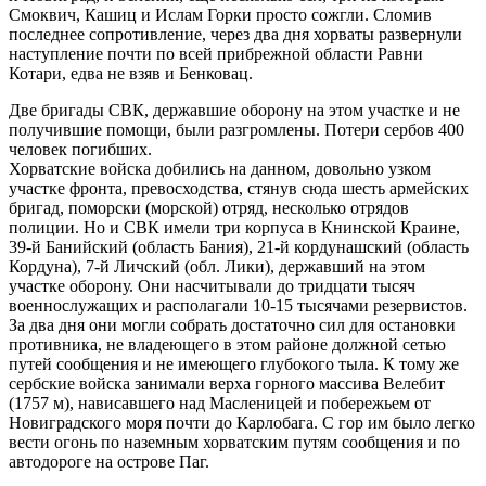
Смоквич, Кашиц и Ислам Горки просто сожгли. Сломив
последнее сопротивление, через два дня хорваты развернули
наступление почти по всей прибрежной области Равни
Котари, едва не взяв и Бенковац.
Две бригады СВК, державшие оборону на этом участке и не
получившие помощи, были разгромлены. Потери сербов 400
человек погибших.
Хорватские войска добились на данном, довольно узком
участке фронта, превосходства, стянув сюда шесть армейских
бригад, поморски (морской) отряд, несколько отрядов
полиции. Но и СВК имели три корпуса в Книнской Краине,
39-й Банийский (область Бания), 21-й кордунашский (область
Кордуна), 7-й Личский (обл. Лики), державший на этом
участке оборону. Они насчитывали до тридцати тысяч
военнослужащих и располагали 10-15 тысячами резервистов.
За два дня они могли собрать достаточно сил для остановки
противника, не владеющего в этом районе должной сетью
путей сообщения и не имеющего глубокого тыла. К тому же
сербские войска занимали верха горного массива Велебит
(1757 м), нависавшего над Масленицей и побережьем от
Новиградского моря почти до Карлобага. С гор им было легко
вести огонь по наземным хорватским путям сообщения и по
автодороге на острове Паг.