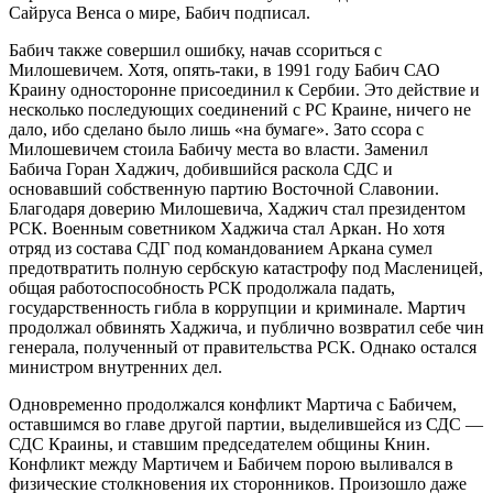
Сайруса Венса о мире, Бабич подписал.
Бабич также совершил ошибку, начав ссориться с
Милошевичем. Хотя, опять-таки, в 1991 году Бабич САО
Краину односторонне присоединил к Сербии. Это действие и
несколько последующих соединений с РС Краине, ничего не
дало, ибо сделано было лишь «на бумаге». Зато ссора с
Милошевичем стоила Бабичу места во власти. Заменил
Бабича Горан Хаджич, добившийся раскола СДС и
основавший собственную партию Восточной Славонии.
Благодаря доверию Милошевича, Хаджич стал президентом
РСК. Военным советником Хаджича стал Аркан. Но хотя
отряд из состава СДГ под командованием Аркана сумел
предотвратить полную сербскую катастрофу под Масленицей,
общая работоспособность РСК продолжала падать,
государственность гибла в коррупции и криминале. Мартич
продолжал обвинять Хаджича, и публично возвратил себе чин
генерала, полученный от правительства РСК. Однако остался
министром внутренних дел.
Одновременно продолжался конфликт Мартича с Бабичем,
оставшимся во главе другой партии, выделившейся из СДС —
СДС Краины, и ставшим председателем общины Книн.
Конфликт между Мартичем и Бабичем порою выливался в
физические столкновения их сторонников. Произошло даже