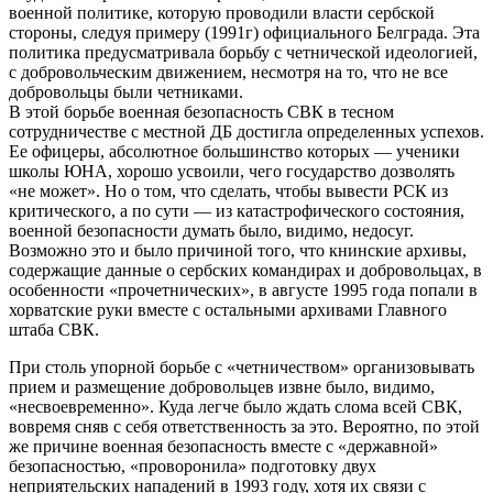
военной политике, которую проводили власти сербской
стороны, следуя примеру (1991г) официального Белграда. Эта
политика предусматривала борьбу с четнической идеологией,
с добровольческим движением, несмотря на то, что не все
добровольцы были четниками.
В этой борьбе военная безопасность СВК в тесном
сотрудничестве с местной ДБ достигла определенных успехов.
Ее офицеры, абсолютное большинство которых — ученики
школы ЮНА, хорошо усвоили, чего государство дозволять
«не может». Но о том, что сделать, чтобы вывести РСК из
критического, а по сути — из катастрофического состояния,
военной безопасности думать было, видимо, недосуг.
Возможно это и было причиной того, что книнские архивы,
содержащие данные о сербских командирах и добровольцах, в
особенности «прочетнических», в августе 1995 года попали в
хорватские руки вместе с остальными архивами Главного
штаба СВК.
При столь упорной борьбе с «четничеством» организовывать
прием и размещение добровольцев извне было, видимо,
«несвоевременно». Куда легче было ждать слома всей СВК,
вовремя сняв с себя ответственность за это. Вероятно, по этой
же причине военная безопасность вместе с «державной»
безопасностью, «проворонила» подготовку двух
неприятельских нападений в 1993 году, хотя их связи с