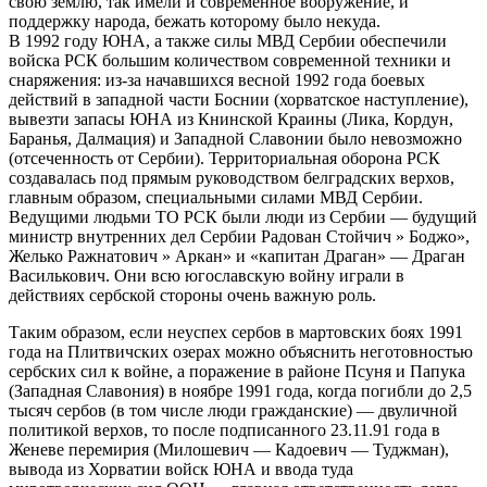
свою землю, так имели и современное вооружение, и
поддержку народа, бежать которому было некуда.
В 1992 году ЮНА, а также силы МВД Сербии обеспечили
войска РСК большим количеством современной техники и
снаряжения: из-за начавшихся весной 1992 года боевых
действий в западной части Боснии (хорватское наступление),
вывезти запасы ЮНА из Книнской Краины (Лика, Кордун,
Баранья, Далмация) и Западной Славонии было невозможно
(отсеченность от Сербии). Территориальная оборона РСК
создавалась под прямым руководством белградских верхов,
главным образом, специальными силами МВД Сербии.
Ведущими людьми ТО РСК были люди из Сербии — будущий
министр внутренних дел Сербии Радован Стойчич » Боджо»,
Желько Ражнатович » Аркан» и «капитан Драган» — Драган
Василькович. Они всю югославскую войну играли в
действиях сербской стороны очень важную роль.
Таким образом, если неуспех сербов в мартовских боях 1991
года на Плитвичских озерах можно объяснить неготовностью
сербских сил к войне, а поражение в районе Псуня и Папука
(Западная Славония) в ноябре 1991 года, когда погибли до 2,5
тысяч сербов (в том числе люди гражданские) — двуличной
политикой верхов, то после подписанного 23.11.91 года в
Женеве перемирия (Милошевич — Кадоевич — Туджман),
вывода из Хорватии войск ЮНА и ввода туда