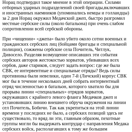
Норац подтвердил такое мнение в этой операции. Силами
отборных ударных подразделений своей бригады,включавших
и иностранных наемников (упоминались немцы и голландцы)
за 2 дня Норац окружил Медачский джеп, быстро разгромил
местные сербские силы (около батальона) при очень слабом
сопротивлении всей сербской обороны.
При «чищении» «джепа» было убито около сотни военных и
гражданских сербских лиц (бойцами бригады и специальной
полиции), сожжены сербские села Почитель, Читлук,
Дивосело. Разделяя возмущение описавших эти события
сербских авторов жестокостью хорватов, убивавших всех
сербов, даже стариков, следует задать вопрос: где же была
СВК, ее интервентные и специальные отряды? Ведь силы
противника были невелики, один 7-й (Личский) корпус СВК
мог бы в течение нескольких дней собрать интервентный
отряд численностью в батальон, которого хватило бы для
прорыва линии «специальных» отрядов хорватов,
окружавших с крайнего левого фланга Медачков джеп и
установивших линию внешнего обруча окружения на линии
сел Почитель, Бобичи. Так как укрепиться на этой линии
времени у последних не было, а сербских позиций здесь не
существовало, то вряд ли эти, главным образом, пехотные
группы могли бы выдержать контрудар с направления Медака
сербских войск, располагавших к тому же большим