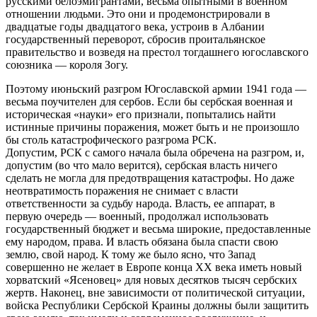
русскими белоэмигрантами, весьма опытными в военном
отношении людьми. Это они и продемонстрировали в
двадцатые годы двадцатого века, устроив в Албании
государственный переворот, сбросив проитальянское
правительство и возведя на престол тогдашнего югославского
союзника — короля Зогу.
Поэтому июньский разгром Югославской армии 1941 года —
весьма поучителен для сербов. Если бы сербская военная и
историческая «науки» его признали, попытались найти
истинные причины поражения, может быть и не произошло
бы столь катастрофического разгрома РСК.
Допустим, РСК с самого начала была обречена на разгром, и,
допустим (во что мало верится), сербская власть ничего
сделать не могла для предотвращения катастрофы. Но даже
неотвратимость поражения не снимает с власти
ответственности за судьбу народа. Власть, ее аппарат, в
первую очередь — военный, продолжал использовать
государственный бюджет и весьма широкие, предоставленные
ему народом, права. И власть обязана была спасти свою
землю, свой народ. К тому же было ясно, что Запад
совершенно не желает в Европе конца ХХ века иметь новый
хорватский «Ясеновец» для новых десятков тысяч сербских
жертв. Наконец, вне зависимости от политической ситуации,
войска Республики Сербской Краины должны были защитить