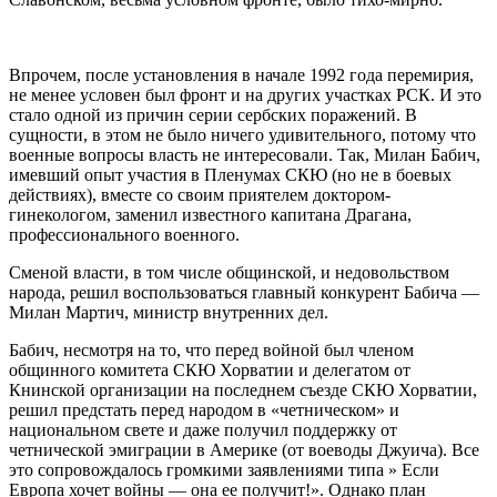
Впрочем, после установления в начале 1992 года перемирия,
не менее условен был фронт и на других участках РСК. И это
стало одной из причин серии сербских поражений. В
сущности, в этом не было ничего удивительного, потому что
военные вопросы власть не интересовали. Так, Милан Бабич,
имевший опыт участия в Пленумах СКЮ (но не в боевых
действиях), вместе со своим приятелем доктором-
гинекологом, заменил известного капитана Драгана,
профессионального военного.
Сменой власти, в том числе общинской, и недовольством
народа, решил воспользоваться главный конкурент Бабича —
Милан Мартич, министр внутренних дел.
Бабич, несмотря на то, что перед войной был членом
общинного комитета СКЮ Хорватии и делегатом от
Книнской организации на последнем съезде СКЮ Хорватии,
решил предстать перед народом в «четническом» и
национальном свете и даже получил поддержку от
четнической эмиграции в Америке (от воеводы Джуича). Все
это сопровождалось громкими заявлениями типа » Если
Европа хочет войны — она ее получит!». Однако план