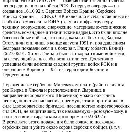
миротворческих сил ООН — главная ответственность легла
непосредственно на войска РСК. В первую очередь — на
созданное 16.10.92 г. Серпско Войско Краине (Сербское
Войско Краины — СВК). СВК включило в себя оставшиеся на
сербских землях силы ЮНА (в т.ч. их инфраструктуру,
технику, вооружение, снаряжение, материально-технические
средства, командные и технические кадры). Это были вполне
боеспособные войска, что они доказали в боях под Задром.
Отступили они лишь в конце августа 1991 г., под давлением
Белграда показали себя и в боях за г. Глину (область Бании)
26-27.06.91. Хотя г. Глина и был взят хорватскими войсками,
на следующий день сербы возвратили его. Достаточно
успешны были действия сводной группы войск РСК и в
операции » Коридор — 92″ на территории Боснии и
Герцеговины.
Поражение же сербов на Милевачком плато (район слияния
рек Кырка и Чикола и расположение г. Дырниша в
направлении хорватского Шибеника) можно объяснить
неожиданностью нападения, преимуществом противника в
силе (две хорватские бригады), пассивностью миротворческих
сил ООН, не защитивших, так называемую «розовую» зону, в
соответствии с сараевским договором от 02.06.92 г.
В результате этого поражения было сожжено несколько
сербских сел и убито около сорока сербских бойцов (в т. ч.