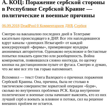
А. КОЦ: Поражение сербской стороны
в Республике Сербской Краине —
политические и военные причины
06.09.2018
DeadPool
0 Комментариев
ДНР
,
Сербия
Смотрю на вакханалию последних дней в Телеграме
касательно происходящего в ДНР. Все эти наплодившиеся
вдруг каналы «донецких Незыгарей» от каждой
конкурирующей «фирмы», примеряющие мундиры
анонимных авторитетов. Одинаково неуклюжие и бестактные
попытки показать единство или разобщенность. Война
компроматов, появившихся словно ниоткуда, по щелчку
кнопки на дистанционном пульте от фугаса. Смотрю и думаю,
что же мне все это так горько напоминает.
Вспомнил — текст Олега Валецкого о причинах поражения
Сербской Краины. Она, причина, была не столько в
тактическом совершенстве хорватской операции «Буря»,
сколько во внутренних проблемах РСК. Когда внутренние
политические и военные силы начинают выяснять, кто из них
лучший серб и воевать за влияние и потоки, сил на решение
внешних проблем не остается.