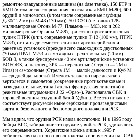
ремонтно-эвакуационные машины (на базе танка), 150 БТР и
БМП (в том числе современная югославская БМП М-80), 600
орудий и минометов (в том числе современные гаубицы
Д-30(122 мм) и М-48 (130 мм)), 50 РСЗО (не только 128-
миллиметровые Огонь М-77, Пламень — М63, но и 262
миллиметровые Орканы М-88), три сотни противотанковых
пушек ПТРК (в т.ч. современные пушки Т-12 (100 мм), ПТРК
М-83), от пяти- до семисот зенитных артиллерийских и
ракетных установок (прежде всего самоходных двуствольных
(30 мм) ПРАГ М-53 и самоходных трехствольных (20 мм)
БОВ-3, а также буксируемые 40 мм артиллерийские установки
BOFORS, и, наконец, ЗРК — переносные ( Стрела — 2М и
Игла) и самоходные (Стрела 1М — малой дальности и Куб-М
— средней дальности). Имелось также по паре десятков
вертолетов и самолетов (современные противотанковые и
разведывательные, типа Газель ( французская лицензия) и
реактивные штурмовики J-22 «Орао»). Располагала СВК и
хорошей военно-воздушной базой Удбина. Все это никак не
соответствует рисуемой ныне сербскими пропагандистами
картине безоружного и беспомощного положения РСК.
Мы видим, что оружия РСК имела достаточно. И в 1995 году
бойцы ВРС, забиравшие это оружие у войск РСК, удивлялись
его современности. Хорватские войска лишь к 1995 г.
добились двухкратного превосходства в вооружении над СВК