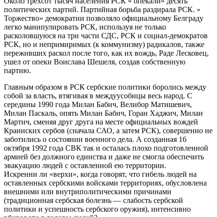
Около трехсот тысяч населения РСК » опекали» десять
политических партий. Партийная борьба раздирала РСК. »
Торжество» демократии позволяло официальному Белграду
легко манипулировать РСК, используя не только
расколовшуюся на три части СДС, РСК и социал-демократов
РСК, но и непримиримых (к коммунизму) радикалов, также
переживших раскол после того, как их вождь, Раде Лесковец,
ушел от опеки Воислава Шешеля, создав собственную
партию.
Главным образом в РСК сербские политики боролись между
собой за власть, втягивая в междуусобицы весь народ. С
середины 1990 года Милан Бабич, Велибор Матишевич,
Милан Паскаль, опять Милан Бабич, Горан Хаджич, Милан
Мартич, сменяя друг друга на месте официальных вождей
Краинских сербов (сначала САО, а затем РСК), совершенно не
заботились о состоянии военного дела. А созданная 16
октября 1992 года СВК так и осталась плохо подготовленной
армией без должного единства и даже не смогла обеспечить
эвакуацию людей с оставленной ею территории.
Искренни ли «верхи», когда говорят, что гибель людей на
оставленных сербскими войсками территориях, обусловлена
внешними или внутриполитическими причинами
(традиционная сербская болезнь — слабость сербской
политики и успешность сербского оружия), интенсивно