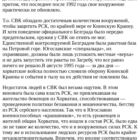
притом, что последнее после 1992 года свое вооружение
практически не обновляло.
Т.о. СВК обладало достаточным количеством вооружений,
чтобы защитить РСК, по крайней мере ее Книнскую Краину.
И хотя поведение официального Белграда было нередко
предательским, оружия у СВК он отнять не мог.
Единственной контролируемой Белградом была ракетная база
на Петровой горе. Югославские «специальцы», их
охранявшие, должны были лишь успокоить местные «верха»
и не дать запустить эти ракеты по Загребу, что все равно
ничего не решало.В августе 1995 года — за два дня —
хорватские войска полностью сломили оборону Книнской
Краины и события в тылу на их действия не повлияли бы.
Недостаток людей в СВК был весьма ощутим. В этом
виновата была сама власть РСК, не привлекавшая на
жительство беженцев из Хорватии, способствовавшая —
проведением политики беззакония и мошенничества, бегству
из РСК сербского населения. Так что в Югославии
военноспособных «краишников», то есть уроженцев и
жителей общин Хорватии, что вошли в состав РСК, было едва
ли не такое же количество, что и в вооруженных силах РСК. К
тому же и использование людских ресурсов РСК было крайне
неудовлетворительным. Впрочем, это вполне соответствовало