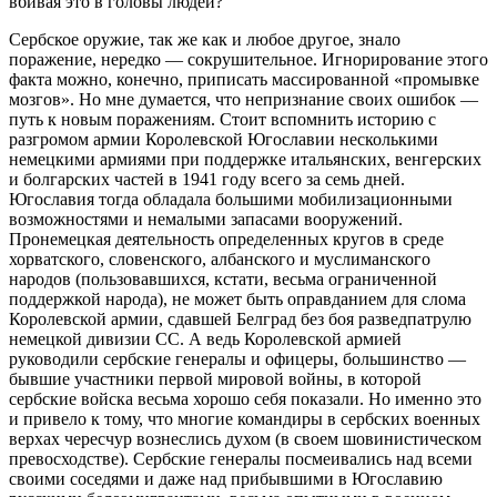
вбивая это в головы людей?
Сербское оружие, так же как и любое другое, знало
поражение, нередко — сокрушительное. Игнорирование этого
факта можно, конечно, приписать массированной «промывке
мозгов». Но мне думается, что непризнание своих ошибок —
путь к новым поражениям. Стоит вспомнить историю с
разгромом армии Королевской Югославии несколькими
немецкими армиями при поддержке итальянских, венгерских
и болгарских частей в 1941 году всего за семь дней.
Югославия тогда обладала большими мобилизационными
возможностями и немалыми запасами вооружений.
Пронемецкая деятельность определенных кругов в среде
хорватского, словенского, албанского и муслиманского
народов (пользовавшихся, кстати, весьма ограниченной
поддержкой народа), не может быть оправданием для слома
Королевской армии, сдавшей Белград без боя разведпатрулю
немецкой дивизии СС. А ведь Королевской армией
руководили сербские генералы и офицеры, большинство —
бывшие участники первой мировой войны, в которой
сербские войска весьма хорошо себя показали. Но именно это
и привело к тому, что многие командиры в сербских военных
верхах чересчур вознеслись духом (в своем шовинистическом
превосходстве). Сербские генералы посмеивались над всеми
своими соседями и даже над прибывшими в Югославию