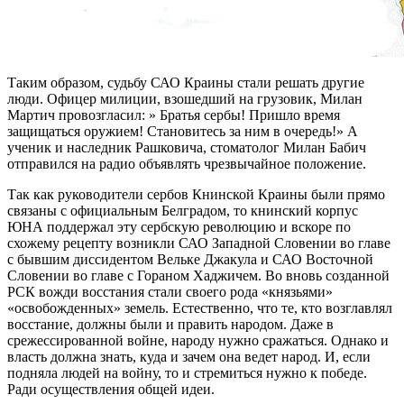
Таким образом, судьбу САО Краины стали решать другие
люди. Офицер милиции, взошедший на грузовик, Милан
Мартич провозгласил: » Братья сербы! Пришло время
защищаться оружием! Становитесь за ним в очередь!» А
ученик и наследник Рашковича, стоматолог Милан Бабич
отправился на радио объявлять чрезвычайное положение.
Так как руководители сербов Книнской Краины были прямо
связаны с официальным Белградом, то книнский корпус
ЮНА поддержал эту сербскую революцию и вскоре по
схожему рецепту возникли САО Западной Словении во главе
с бывшим диссидентом Вельке Джакула и САО Восточной
Словении во главе с Гораном Хаджичем. Во вновь созданной
РСК вожди восстания стали своего рода «князьями»
«освобожденных» земель. Естественно, что те, кто возглавлял
восстание, должны были и править народом. Даже в
срежессированной войне, народу нужно сражаться. Однако и
власть должна знать, куда и зачем она ведет народ. И, если
подняла людей на войну, то и стремиться нужно к победе.
Ради осуществления общей идеи.