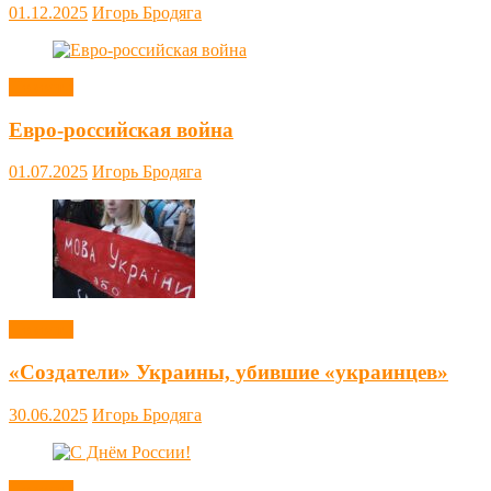
01.12.2025
Игорь Бродяга
Новости
Евро-российская война
01.07.2025
Игорь Бродяга
Новости
«Создатели» Украины, убившие «украинцев»
30.06.2025
Игорь Бродяга
Новости