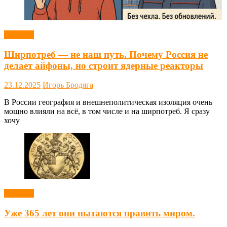
Новости
Ширпотреб — не наш путь. Почему Россия не
делает айфоны, но строит ядерные реакторы
23.12.2025
Игорь Бродяга
В России география и внешнеполитическая изоляция очень
мощно влияли на всё, в том числе и на ширпотреб. Я сразу
хочу
Новости
Уже 365 лет они пытаются править миром.