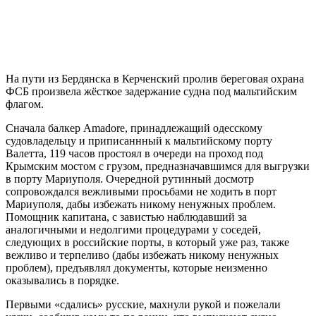
На пути из Бердянска в Керченский пролив береговая охрана
ФСБ произвела жёсткое задержание судна под мальтийским
флагом.
Сначала балкер Amadore, принадлежащий одесскому
судовладельцу и приписаннный к мальтийскому порту
Валетта, 119 часов простоял в очереди на проход под
Крымским мостом с грузом, предназначавшимся для выгрузки
в порту Мариуполя. Очередной рутинный досмотр
сопровождался вежливыми просьбами не ходить в порт
Мариуполя, дабы избежать никому ненужных проблем.
Помощник капитана, с завистью наблюдавший за
аналогичными и недолгими процедурами у соседей,
следующих в российские порты, в который уже раз, также
вежливо и терпеливо (дабы избежать никому ненужных
проблем), предъявлял документы, которые неизменно
оказывались в порядке.
Первыми «сдались» русские, махнули рукой и пожелали