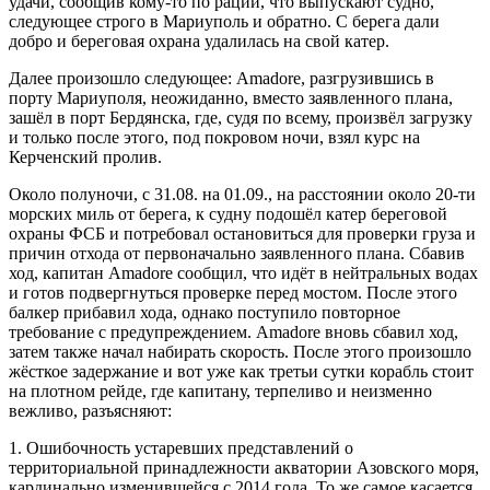
удачи, сообщив кому-то по рации, что выпускают судно,
следующее строго в Мариуполь и обратно. С берега дали
добро и береговая охрана удалилась на свой катер.
Далее произошло следующее: Amadore, разгрузившись в
порту Мариуполя, неожиданно, вместо заявленного плана,
зашёл в порт Бердянска, где, судя по всему, произвёл загрузку
и только после этого, под покровом ночи, взял курс на
Керченский пролив.
Около полуночи, с 31.08. на 01.09., на расстоянии около 20-ти
морских миль от берега, к судну подошёл катер береговой
охраны ФСБ и потребовал остановиться для проверки груза и
причин отхода от первоначально заявленного плана. Сбавив
ход, капитан Amadore сообщил, что идёт в нейтральных водах
и готов подвергнуться проверке перед мостом. После этого
балкер прибавил хода, однако поступило повторное
требование с предупреждением. Amadore вновь сбавил ход,
затем также начал набирать скорость. После этого произошло
жёсткое задержание и вот уже как третьи сутки корабль стоит
на плотном рейде, где капитану, терпеливо и неизменно
вежливо, разъясняют:
1. Ошибочность устаревших представлений о
территориальной принадлежности акватории Азовского моря,
кардинально изменившейся с 2014 года. То же самое касается