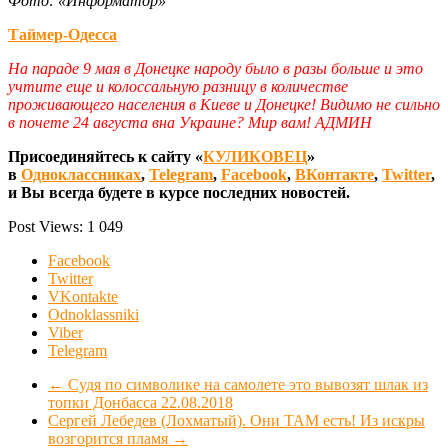
Фото: «Информатор»
Таймер-Одесса
На параде 9 мая в Донецке народу было в разы больше и это
учтите еще и колоссальную разницу в количестве
проживающего населения в Киеве и Донецке! Видимо не сильно
в почете 24 августа вна Украине? Мир вам! АДМИН
Присоединяйтесь к сайту «
КУЛИКОВЕЦ
»
в
Одноклассниках
,
Telegram
,
Facebook
,
ВКонтакте
,
Twitter
,
и Вы всегда будете в курсе последних новостей.
Post Views:
1 049
Facebook
Twitter
VKontakte
Odnoklassniki
Viber
Telegram
←
Судя по символике на самолете это вывозят шлак из
топки Донбасса 22.08.2018
Сергей Лебедев (Лохматый). Они ТАМ есть! Из искры
возгорится пламя
→