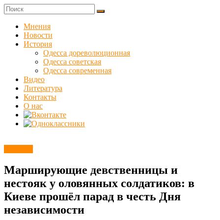
Skip
to
Куликовец
content
Мнения
Новости
Сайт
История
одесского
Одесса дореволюционная
сопротивления
Одесса советская
Одесса современная
Видео
Литература
Контакты
О нас
Новости
Марширующие девственницы и
нестояк у оловянных солдатиков: в
Киеве прошёл парад в честь Дня
независимости