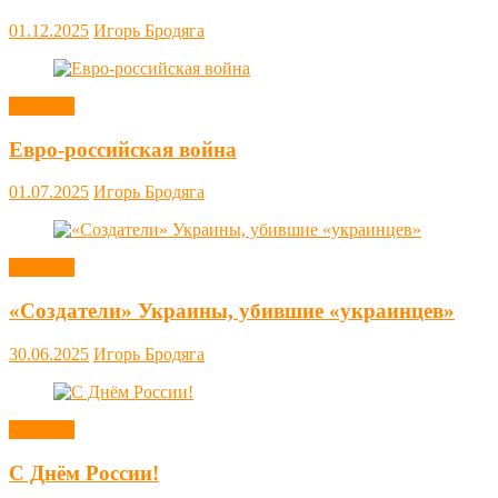
01.12.2025
Игорь Бродяга
Новости
Евро-российская война
01.07.2025
Игорь Бродяга
Новости
«Создатели» Украины, убившие «украинцев»
30.06.2025
Игорь Бродяга
Новости
С Днём России!