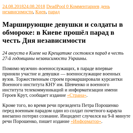
24.08.2018
24.08.2018
DeadPool
0 Комментариев
день
независимости
,
Киев
,
парад
Марширующие девушки и солдаты в
обмороке: в Киеве прошёл парад в
честь Дня независимости
24 августа в Киеве на Крещатике состоялся парад в честь
27-й годовщины независимости Украины.
Помимо мужчин–военнослужащих, в параде впервые
приняли участие и девушки — военнослужащие военных
вузов. Торжественным строем промаршировали курсантки
Военного института КНУ им. Шевченко и военного
института телекоммуникаций и информатизации имени
Героев Крут, сообщает издание
«Страна»
.
Кроме того, во время речи президента Петра Порошенко
перед военным парадом один из солдат почетного караула
внезапно потерял сознание. Инцидент случился на 9-й минуте
речи Порошенко, пишет издание
«Информатор»
.