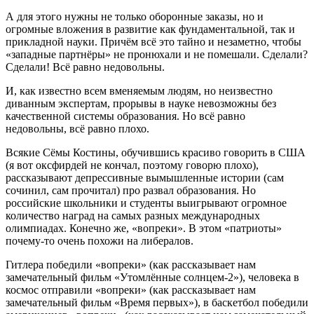
А для этого нужны не только оборонные заказы, но и
огромные вложения в развитие как фундаментальной, так и
прикладной науки. Причём всё это тайно и незаметно, чтобы
«западные партнёры» не пронюхали и не помешали. Сделали?
Сделали! Всё равно недовольны.
И, как известно всем вменяемым людям, но неизвестно
диванным экспертам, прорывы в науке невозможны без
качественной системы образования. Но всё равно
недовольны, всё равно плохо.
Всякие Сёмы Костины, обучившись красиво говорить в США
(я вот оксфирдей не кончал, поэтому говорю плохо),
рассказывают депрессивные вымышленные истории (сам
сочинил, сам прочитал) про развал образования. Но
российские школьники и студенты выигрывают огромное
количество наград на самых разных международных
олимпиадах. Конечно же, «вопреки». В этом «патриоты»
почему-то очень похожи на либералов.
Гитлера победили «вопреки» (как рассказывает нам
замечательный фильм «Утомлённые солнцем-2»), человека в
космос отправили «вопреки» (как рассказывает нам
замечательный фильм «Время первых»), в баскетбол победили