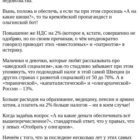
недовольства.
Вынь, положь и обеспечь, а если ты при этом спросишь «А на
какие шиши?», то ты кремлёвский пропагандист и
ольгинский бот!
Повышение же НДС на 2% (которое я, кстати, совершенно не
одобряю, но по своим причинам, о чём неоднократно
говорил) приводит этих «вместолевых» и «патриотов» в
истерику.
Мальчики и девочки, которые любят рассказывать про
«шведский социализм», как-то стыдливо забывают при этом
упомянуть, что подоходный налог в этой самой Швеции (и
других странах с развитой социалкой) от 50 до 70%. А в
«тиранической», «капиталистической» и «олигархической»
России – 13%.
Больше расходов на образование, медицину, пенсии и армию
хотим, а платить на 2% больше налогов – ни в коем случае!
Когда задаёшь вопрос «А на какие деньги обеспечивать всё
вышеперечисленное?», стандартный ответ, что у правых, что
у левых «Отобрать у олигархов».
Начнём с того, что за последние несколько лет у этих самых