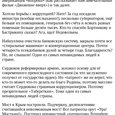
американцев «вопреки» (как рассказывает нам замечательный
фильм «Движение вверх») и так далее.
Хотели борьбы с коррупцией? Нате! За год посадили
министра (вообще неслыханно!), несколько губернаторов, ещё
больше их помощников, генералов без счёта и всяких разных
поменьше больше десяти тысяч. Кто-то спасибо Бортникову и
Бастрыкину сказал? Ага, щаз! Недовольны.
Набиуллина очистила банковскую систему, закрыла почти все
«стиральные машинки» и конвертационные центры. Почти
четыреста псевдобанков долой за четыре года. Благодарность?
Не, не слышали! Один из самых ненавидимых людей в
стране.
Сердюков реформировал армию, заложил основу для её
современного превосходного состояния (за что заслуженно
получил от государства орден). Но «патриот» же не верит, что
кто-то может что-то делать на благо Родины, поэтому массово
считает Сердюкова страшным коррупционером. Поэтому
презрительное «Табуреткин». Тоже один из самых
ненавидимых людей страны.
Мост в Крым построили. Подчеркну, десятилетиями
считавшийся невозможным мост! Все патриоты орут «Ура!
Мостнаш!». Построил ненавистный «патриотам» Ротенберг.