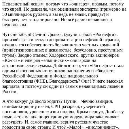
Ненавистный левым, потому что «олигарх», правым, потому
что еврей. Но дешевле, чем оценивали эксперты (примерно на
50 миллиардов рублей, а вы ведь не знали, правда?) и
быстрее, чем запланировано. Но всё равно ненавидят и
недовольны.
Чуть не забыл! Сечин! Дядька, будучи главой «Роснефти»,
произвёл фактическую деприватизацию нефтяной отрасли,
отжав в госсобственность большинство частных компаний
(приватизированных в девяностые, безусловно, преступным
путём). Заодно отымел Ходорковского, других акционеров
«Юкоса» и ещё ряд «ельцинских» олигархов на
астрономические суммы. Добился того, что «Роснефть» стала
одним из основных источников наполнения госбюджета
Российской Федерации и Фонда национального
благосостояния (ФНБ). Благодарность? Фиг! У него высокая
зарплата, и поэтому он один из самых ненавидимых людей в
России.
А что вокруг да около ходить? Путин – Чечню замирил,
семибанкирщину извёл, СРП разорвал, суверенитет
восстановил, уровень жизни поднял, Крым вернул, Донбассу
помогает, американоцентричную модель мира заканчивает
разрушать. И, самое главное, вернул русским чувство
гордости за свою страну. И что? «Мало!», «виолончелист»,