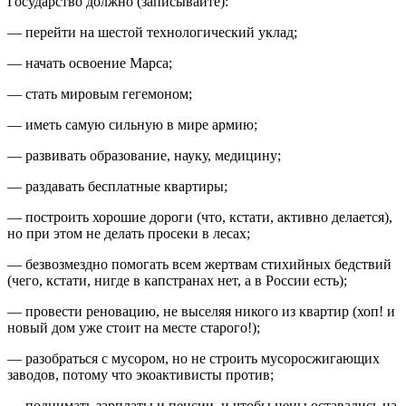
Государство должно (записывайте):
— перейти на шестой технологический уклад;
— начать освоение Марса;
— стать мировым гегемоном;
— иметь самую сильную в мире армию;
— развивать образование, науку, медицину;
— раздавать бесплатные квартиры;
— построить хорошие дороги (что, кстати, активно делается),
но при этом не делать просеки в лесах;
— безвозмездно помогать всем жертвам стихийных бедствий
(чего, кстати, нигде в капстранах нет, а в России есть);
— провести реновацию, не выселяя никого из квартир (хоп! и
новый дом уже стоит на месте старого!);
— разобраться с мусором, но не строить мусоросжигающих
заводов, потому что экоактивисты против;
— поднимать зарплаты и пенсии, и чтобы цены оставались на