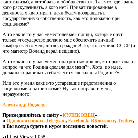
капитализм), а «отобрать и обобществить». Так что, где грань,
кого раскулачивать, а кого нет? Приватизированные в
девяностых квартиры и дачи будем возвращать в
государственную собственность, как это положено при
социализме?
А то какие-то у нас «вместолевые» пошли, которые орут
только «государство должно мне обеспечить личный
комфорт». Это мещанство, граждане! То, что сгубило СССР (и
что магистр Воланд карал нещадно).
А то какие-то у нас «вместопатриоты» пошли, которые задают
вопрос «а что Родина сделала для меня?». Хотя, по идее,
должны спрашивать себя «а что я сделал для Родины?».
Или это у меня какие-то устаревшие представления о
социализме и патриотизме? Ну так поправьте меня,
неразумного!
Александр Роджерс
Присоединяйтесь к сайту «
КУЛИКОВЕЦ
»
в
Одноклассниках
,
Telegram
,
Facebook
,
ВКонтакте
,
Twitter
,
и Вы всегда будете в курсе последних новостей.
Post Views:
1 058