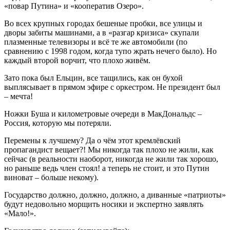
«повар Путина» и «кооператив Озеро».
Во всех крупных городах бешеные пробки, все улицы и
дворы забиты машинами, а в «разгар кризиса» скупали
плазменные телевизоры и всё те же автомобили (по
сравнению с 1998 годом, когда тупо жрать нечего было). Но
каждый второй ворчит, что плохо живём.
Зато пока был Ельцин, все тащились, как он бухой
выплясывает в прямом эфире с оркестром. Не президент был
– мечта!
Ножки Буша и километровые очереди в МакДональдс –
Россия, которую мы потеряли.
Перемены к лучшему? Да о чём этот кремлёвский
пропагандист вещает?! Мы никогда так плохо не жили, как
сейчас (в реальности наоборот, никогда не жили так хорошо,
но раньше ведь член стоял! а теперь не стоит, и это Путин
виноват – больше некому).
Государство должно, должно, должно, а диванные «патриоты»
будут недовольно морщить носики и экспертно заявлять
«Мало!».