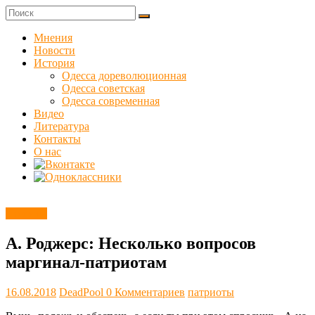
Skip
to
Куликовец
content
Мнения
Новости
Сайт
История
одесского
Одесса дореволюционная
сопротивления
Одесса советская
Одесса современная
Видео
Литература
Контакты
О нас
Новости
А. Роджерс: Несколько вопросов
маргинал-патриотам
16.08.2018
DeadPool
0 Комментариев
патриоты