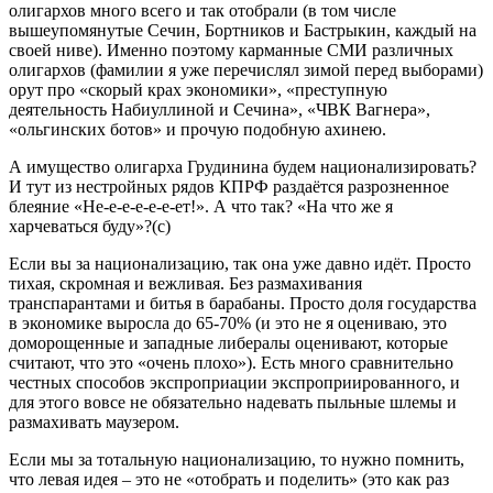
олигархов много всего и так отобрали (в том числе
вышеупомянутые Сечин, Бортников и Бастрыкин, каждый на
своей ниве). Именно поэтому карманные СМИ различных
олигархов (фамилии я уже перечислял зимой перед выборами)
орут про «скорый крах экономики», «преступную
деятельность Набиуллиной и Сечина», «ЧВК Вагнера»,
«ольгинских ботов» и прочую подобную ахинею.
А имущество олигарха Грудинина будем национализировать?
И тут из нестройных рядов КПРФ раздаётся разрозненное
блеяние «Не-е-е-е-е-е-ет!». А что так? «На что же я
харчеваться буду»?(с)
Если вы за национализацию, так она уже давно идёт. Просто
тихая, скромная и вежливая. Без размахивания
транспарантами и битья в барабаны. Просто доля государства
в экономике выросла до 65-70% (и это не я оцениваю, это
доморощенные и западные либералы оценивают, которые
считают, что это «очень плохо»). Есть много сравнительно
честных способов экспроприации экспроприированного, и
для этого вовсе не обязательно надевать пыльные шлемы и
размахивать маузером.
Если мы за тотальную национализацию, то нужно помнить,
что левая идея – это не «отобрать и поделить» (это как раз