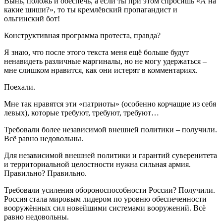
Вынь, положь и обеспечь, а если ты при этом спросишь «А на
какие шиши?», то ты кремлёвский пропагандист и
ольгинский бот!
Конструктивная программа протеста, правда?
Я знаю, что после этого текста меня ещё больше будут
ненавидеть различные маргиналы, но не могу удержаться –
мне слишком нравится, как они истерят в комментариях.
Поехали.
Мне так нравятся эти «патриоты» (особенно корчащие из себя
левых), которые требуют, требуют, требуют…
Требовали более независимой внешней политики – получили.
Всё равно недовольны.
Для независимой внешней политики и гарантий суверенитета
и территориальной целостности нужна сильная армия.
Правильно? Правильно.
Требовали усиления обороноспособности России? Получили.
Россия стала мировым лидером по уровню обеспеченности
вооружённых сил новейшими системами вооружений. Всё
равно недовольны.