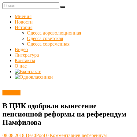
Skip
to
Куликовец
content
Мнения
Новости
Сайт
История
одесского
Одесса дореволюционная
сопротивления
Одесса советская
Одесса современная
Видео
Литература
Контакты
О нас
Новости
В ЦИК одобрили вынесение
пенсионной реформы на референдум –
Памфилова
08.08.2018
DeadPool
0 Комментариев
референдум