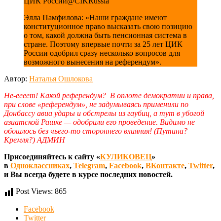
ЦИК России
@CIKRussia
Элла Памфилова: «Наши граждане имеют
конституционное право высказать свою позицию
о том, какой должна быть пенсионная система в
стране. Поэтому впервые почти за 25 лет ЦИК
России одобрил сразу несколько вопросов для
возможного вынесения на референдум».
Автор:
Наталья Ошлокова
Не-еееет! Какой референдум? В оплоте демократии и права,
при слове «референдум», не задумываясь применили по
Донбассу авиа удары и обстрелы из гаубиц, а тут в убогой
азиатской Рашке — одобрили его проведение. Видимо не
обошлось без чьего-то стороннего влияния! (Путина?
Кремля?) АДМИН
Присоединяйтесь к сайту «
КУЛИКОВЕЦ
»
в
Одноклассниках
,
Telegram
,
Facebook
,
ВКонтакте
,
Twitter
,
и Вы всегда будете в курсе последних новостей.
Post Views:
865
Facebook
Twitter