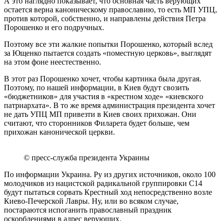
А это наглядно показывает, что основная часть верующих
остается верна каноническому православию, то есть МП УПЦ,
против которой, собственно, и направлены действия Петра
Порошенко и его подручных.
Поэтому все эти жалкие попытки Порошенко, который вслед
за Ющенко пытается создать «поместную церковь», выглядят
на этом фоне неестественно.
В этот раз Порошенко хочет, чтобы картинка была другая.
Поэтому, по нашей информации, в Киев будут свозить
«бюджетников» для участия в «крестном ходе» «киевского
патриархата». В то же время администрация президента хочет
не дать УПЦ МП привезти в Киев своих прихожан. Они
считают, что сторонников Филарета будет больше, чем
прихожан канонической церкви.
© пресс-служба президента Украины
По информации Украина. Ру из других источников, около 100
молодчиков из нацистской радикальной группировки С14
будут пытаться сорвать Крестный ход непосредственно возле
Киево-Печерской Лавры. Ну, или во всяком случае,
постараются испоганить православный праздник
оскорблениями в адрес верующих.