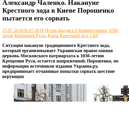
Александр Чаленко. Накануне
Крестного хода в Киеве Порошенко
пытается его сорвать
25.07.2018
26.07.2018
Игорь Бродяга
0 Комментариев
1030-
летие Крещения Руси
,
Киев
,
Крестный ход
,
СБУ
Ситуация накануне традиционного Крестного хода,
который организовывает Украинская православная
церковь Московского патриархата к 1030-летию
Крещения Руси, остается напряженной. Порошенко, по
информации источников издания Украина.ру,
предпринимает отчаянные попытки сорвать шествие
верующих