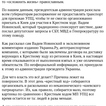
то «осложнить жизнь» православным.
По нашим данным, президентская администрация разослала
всем губернаторам распоряжение не предоставлять транспорт
для прихожан УПЦ, чтобы те не смогли организованно
приехать в Киев для участия в Крестном ходе. Вадим
Новинский, который традиционно спонсирует шествие, даже
послал депутатские запросы в СБУ, МВД и Генпрокуратуру по
этому поводу.
Как рассказал сам Вадим Новинский в эксклюзивном
комментарии изданию Украина.Ру, автотранспортные
компании, с которыми были заключены договора на доставку
верующих к Крестному ходу из регионов в Киев, в настоящее
время отказываются от выполнения взятых и уже оплаченных
обязательств. По неофициальной информации, их принудили
к этому из администрации президента Украины.
Для чего власть это всё делает? Причина лежит на
поверхности. В этот день «крестный ход» собираются
организовать и раскольники из неканонического «киевского
патриархата». Их, как правило, собирается мало, поэтому
картинка по сравнению с Крестным ходом МП УПЦ все
время остается не та: людей в разы меньше.