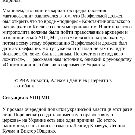
Кирилла.
Мы знаем, что один из вариантов предоставления
«автокефалии» заключался в том, что Варфоломей должен
был открыть что-то вроде «подворья» Константинопольского
патриархата в Киеве со своим митрополитом. И вот под этого
митрополита должны были пойти православные архиереи и
из канонической УПЦ МП, и из «киевского патриархата», а
потом всему этому образованию Варфоломей и должен был
дать автокефалию. Но тут уже на этот план не захотел идти
Филарет. Он хочет быть главным. Не хочет он не под кого
ложиться», — рассказал нам источник, близкий к руководству
«Оппозиционного блока» в парламенте Украины.
© РИА Новости, Алексей Даничев | Перейти в
фотобанк
Ситуация в УПЦ МП
У провала очередной попытки украинской власти (в этот раз в
лице Порошенко) создать «поместную православную
церковь» на Украине есть еще одна причина. До этого,
напомним, её пытались создавать Леонид Кравчук, Леонид
Кучма и Виктор Ющенко.