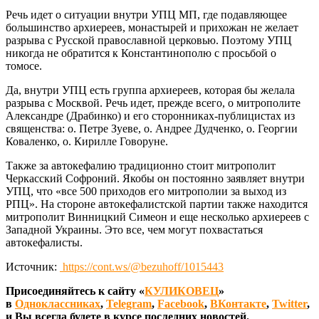
Речь идет о ситуации внутри УПЦ МП, где подавляющее
большинство архиереев, монастырей и прихожан не желает
разрыва с Русской православной церковью. Поэтому УПЦ
никогда не обратится к Константинополю с просьбой о
томосе.
Да, внутри УПЦ есть группа архиереев, которая бы желала
разрыва с Москвой. Речь идет, прежде всего, о митрополите
Александре (Драбинко) и его сторонниках-публицистах из
священства: о. Петре Зуеве, о. Андрее Дудченко, о. Георгии
Коваленко, о. Кирилле Говоруне.
Также за автокефалию традиционно стоит митрополит
Черкасский Софроний. Якобы он постоянно заявляет внутри
УПЦ, что «все 500 приходов его митрополии за выход из
РПЦ». На стороне автокефалистской партии также находится
митрополит Винницкий Симеон и еще несколько архиереев с
Западной Украины. Это все, чем могут похвастаться
автокефалисты.
Источник:
https://cont.ws/@bezuhoff/1015443
Присоединяйтесь к сайту «
КУЛИКОВЕЦ
»
в
Одноклассниках
,
Telegram
,
Facebook
,
ВКонтакте
,
Twitter
,
и Вы всегда будете в курсе последних новостей.