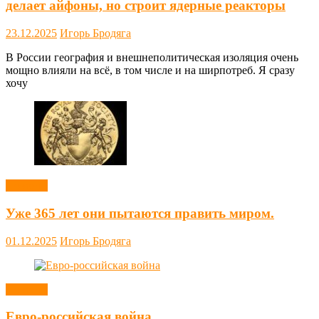
делает айфоны, но строит ядерные реакторы
23.12.2025
Игорь Бродяга
В России география и внешнеполитическая изоляция очень
мощно влияли на всё, в том числе и на ширпотреб. Я сразу
хочу
Новости
Уже 365 лет они пытаются править миром.
01.12.2025
Игорь Бродяга
Новости
Евро-российская война