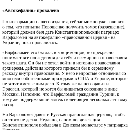
«Автокефалия» провалена
По информации нашего издания, сейчас можно уже говорить
о том, что попытка Порошенко получить томос (разрешение),
который должен был дать Константинопольский патриарх
Варфоломей на автокефалию «православной церкви» на
Украине, пока провалилась.
«Варфоломей его бы дал, в конце концов, но прекрасно
понимает все последствия для себя и всемирного православия
такого шага. Он бы не хотел войти в историю православия
архиереем, действия которого привели бы к серьезному
расколу внутри православия. У него непростые отношения со
многими собственными приходами в США и Европе, которые
не хотят иметь с ним дело. К тому же на него давит и
Эрдоган, который не хотел бы лишиться союзника в лице
Москвы. Напомню, что Варфоломей гражданин Турции, к
тому же поддержавший мятеж гюленовцев несколько лет тому
назад.
На Варфоломея давит и Русская православная церковь, чтобы
он этого не делал. Недавно, напомню, делегация
Константинополя побывала в Донском монастыре у патриарха