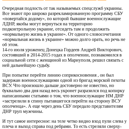
Очередная подлость от так называемых спецслужб украины.
Все знают про широко разрекламированную программу СБУ
«повертайся додому», по которой бывшие военнослужащие
ЛДНР, якобы могут вернуться на территорию
подконтрольную украине, отсидеть там и продолжить
«нормальную жизнь в украине». От одного словосочетания
«нормальная жизнь в украине» можно долго орать, но речь не
об этом.
14-го июля уроженец Донецка Гордеев Андрей Викторович,
состоявший в 2014-2015 годах в ополчении, познакомился в
социальной сети с женщиной из Мариуполя, решил связать с
ней дальнейшую судьбу.
При попытке перейти линию соприкосновения , он был
задержан военнослужащими одной из бригад морской пехоты
ВСУ. Что произошло дальше достоверно не известно, но
буквально два дня назад весь укронет разразился под копирку
написанными статьями о том, что военнослужащие НМ ДНР
«застрелили в спину пытавшегося перейти на сторону ВСУ
ополченца». А еще через день СБУ передало представителям
ДНР труп мужчины.
И тут самое интересное: на теле четко видно вход пули слева у
плеча и выход справа под ребрами. То есть стреляли сверху-