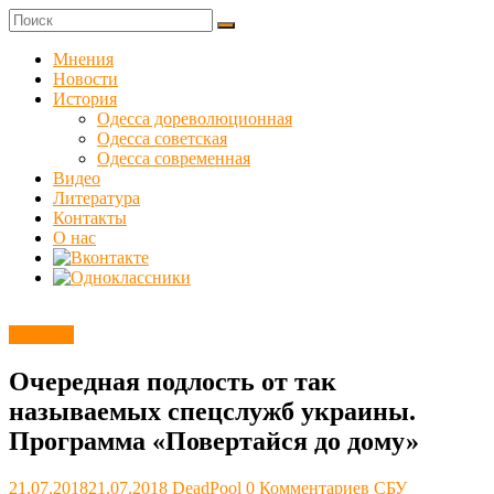
Skip
to
Куликовец
content
Мнения
Новости
Сайт
История
одесского
Одесса дореволюционная
сопротивления
Одесса советская
Одесса современная
Видео
Литература
Контакты
О нас
Новости
Очередная подлость от так
называемых спецслужб украины.
Программа «Повертайся до дому»
21.07.2018
21.07.2018
DeadPool
0 Комментариев
СБУ