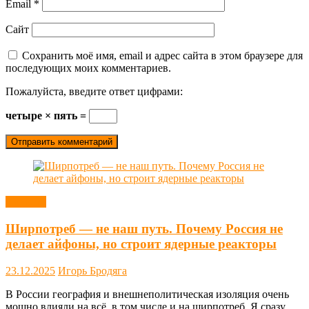
Email
*
Сайт
Сохранить моё имя, email и адрес сайта в этом браузере для
последующих моих комментариев.
Пожалуйста, введите ответ цифрами:
четыре × пять =
Новости
Ширпотреб — не наш путь. Почему Россия не
делает айфоны, но строит ядерные реакторы
23.12.2025
Игорь Бродяга
В России география и внешнеполитическая изоляция очень
мощно влияли на всё, в том числе и на ширпотреб. Я сразу