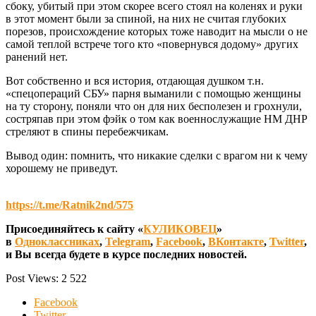
сбоку, убитый при этом скорее всего стоял на коленях и руки
в этот момент были за спиной, на них не считая глубоких
порезов, происхождение которых тоже наводит на мысли о не
самой теплой встрече того кто «повернувся додому» других
ранений нет.
Вот собственно и вся история, отдающая душком т.н.
«спецопераций СБУ» парня выманили с помощью женщины
на ту сторону, поняли что он для них бесполезен и грохнули,
состряпав при этом фэйк о том как военнослужащие НМ ДНР
стреляют в спины перебежчикам.
Вывод один: помнить, что никакие сделки с врагом ни к чему
хорошему не приведут.
https://t.me/Ratnik2nd/575
Присоединяйтесь к сайту «
КУЛИКОВЕЦ
»
в
Одноклассниках
,
Telegram
,
Facebook
,
ВКонтакте
,
Twitter
,
и Вы всегда будете в курсе последних новостей.
Post Views:
2 522
Facebook
Twitter