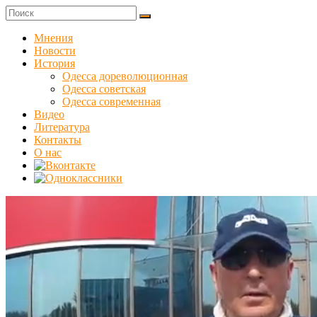
Skip
to
Куликовец
content
Мнения
Новости
Сайт
История
одесского
Одесса дореволюционная
сопротивления
Одесса советская
Одесса современная
Видео
Литература
Контакты
О нас