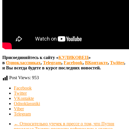
Присоединяйтесь к сайту «
КУЛИКОВЕЦ
»
в
Одноклассниках
,
Telegram
,
Facebook
,
ВКонтакте
,
Twitter
,
и Вы всегда будете в курсе последних новостей.
Post Views:
953
Facebook
Twitter
VKontakte
Odnoklassniki
Viber
Telegram
←
Относительно утечек в прессе о том, что Путин
предлагал Трампу провести референдум о статусе