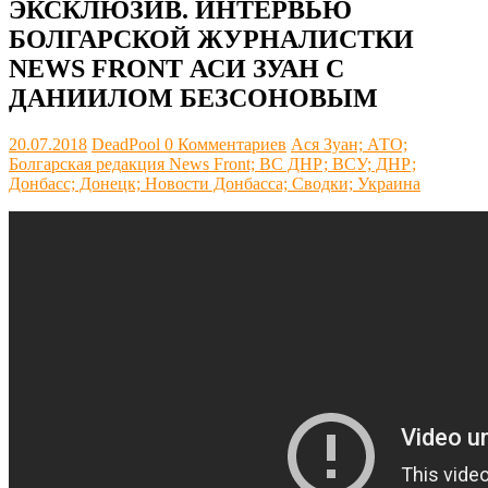
ЭКСКЛЮЗИВ. ИНТЕРВЬЮ
БОЛГАРСКОЙ ЖУРНАЛИСТКИ
NEWS FRONT АСИ ЗУАН С
ДАНИИЛОМ БЕЗСОНОВЫМ
20.07.2018
DeadPool
0 Комментариев
Ася Зуан; АТО;
Болгарская редакция News Front; ВС ДНР; ВСУ; ДНР;
Донбасс; Донецк; Новости Донбасса; Сводки; Украина