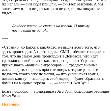
же напали — они сюда пришли, — считает Безсонов. А мы
защищаемся — и ни для кого это не секрет, мы никуда не
уйдем».
Донбасс никто не ставил на колени. И никому
поставить не дано!..
***
«Странно, но Европа, как-будто, не видит всего того, что
здесь происходит. А прозападные СМИ избегают говорить о
том, что на самом деле происходит в Донбассе. Что идет
гражданская война, а не как это преподносит Украина,
прикрываясь «войной с агрессором». Страдают мирные
жители: дети, старики, простые люди, которые раньше и
подумать такого себе не могли, — что украинская армия,
давшая клятву — защищать свой народ — будет сбрасывать
бомбы на мирные города… », — говорит Ася Зуан.
Более подробно — в репортаже Аси Зуан, болгарская редакция
News Front
Источник