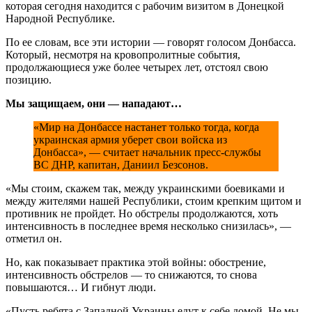
которая сегодня находится с рабочим визитом в Донецкой
Народной Республике.
По ее словам, все эти истории — говорят голосом Донбасса.
Который, несмотря на кровопролитные события,
продолжающиеся уже более четырех лет, отстоял свою
позицию.
Мы защищаем, они — нападают…
«Мир на Донбассе настанет только тогда, когда
украинская армия уберет свои войска из
Донбасса», — считает начальник пресс-службы
ВС ДНР, капитан, Даниил Безсонов.
«Мы стоим, скажем так, между украинскими боевиками и
между жителями нашей Республики, стоим крепким щитом и
противник не пройдет. Но обстрелы продолжаются, хоть
интенсивность в последнее время несколько снизилась», —
отметил он.
Но, как показывает практика этой войны: обострение,
интенсивность обстрелов — то снижаются, то снова
повышаются… И гибнут люди.
«Пусть ребята с Западной Украины едут к себе домой. Не мы