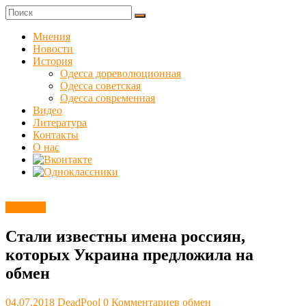
Skip
to
Куликовец
content
Мнения
Новости
Сайт
История
одесского
Одесса дореволюционная
сопротивления
Одесса советская
Одесса современная
Видео
Литература
Контакты
О нас
Новости
Стали известны имена россиян,
которых Украина предложила на
обмен
04.07.2018
DeadPool
0 Комментариев
обмен