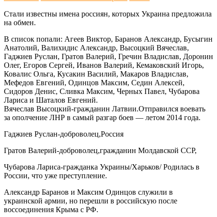
Стали известны имена россиян, которых Украина предложила
на обмен.
В список попали: Агеев Виктор, Баранов Александр, Бусыгин
Анатолий, Валихидис Александр, Высоцкий Вячеслав,
Гаджиев Руслан, Гратов Валерий, Гречин Владислав, Доронин
Олег, Егоров Сергей, Иванов Валерий, Кемаковский Игорь,
Ковалис Ольга, Кусакин Василий, Макаров Владислав,
Мефедов Евгений, Одинцов Максим, Седин Алексей,
Сидоров Денис, Сливка Максим, Черных Павел, Чубарова
Лариса и Шаталов Евгений.
Вячеслав Высоцкий-гражданин Латвии.Отправился воевать
за ополчение ЛНР в самый разгар боев — летом 2014 года.
Гаджиев Руслан-доброволец,Россия
Гратов Валерий-доброволец,гражданин Молдавской ССР,
Чубарова Лариса-гражданка Украины/Харьков/ Родилась в
России, что уже преступление.
Александр Баранов и Максим Одинцов служили в
украинской армии, но перешли в российскую после
воссоединения Крыма с РФ.