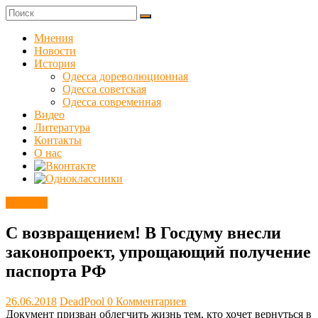
Skip
to
Куликовец
content
Мнения
Новости
Сайт
История
одесского
Одесса дореволюционная
сопротивления
Одесса советская
Одесса современная
Видео
Литература
Контакты
О нас
Новости
С возвращением! В Госдуму внесли
законопроект, упрощающий получение
паспорта РФ
26.06.2018
DeadPool
0 Комментариев
Документ призван облегчить жизнь тем, кто хочет вернуться в