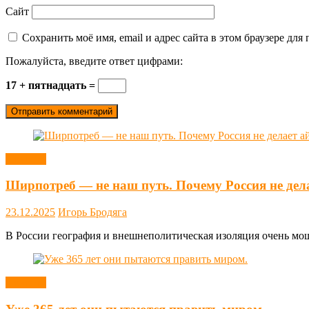
Сайт
Сохранить моё имя, email и адрес сайта в этом браузере д
Пожалуйста, введите ответ цифрами:
17 + пятнадцать =
Новости
Ширпотреб — не наш путь. Почему Россия не дел
23.12.2025
Игорь Бродяга
В России география и внешнеполитическая изоляция очень мощн
Новости