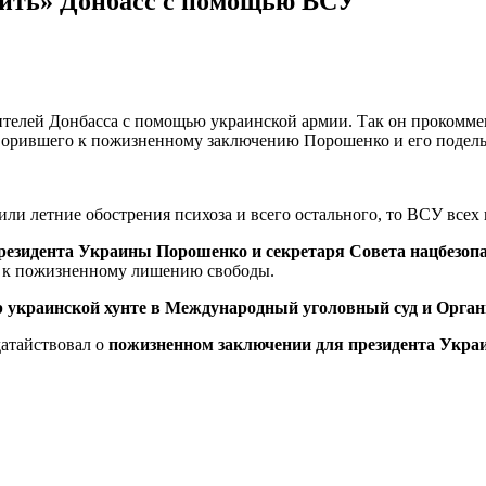
ить» Донбасс с помощью ВСУ
телей Донбасса с помощью украинской армии. Так он прокомме
оворившего к пожизненному заключению Порошенко и его подель
 или летние обострения психоза и всего остального, то ВСУ все
резидента Украины Порошенко и секретаря Совета нацбезо
ы к пожизненному лишению свободы.
р украинской хунте в Международный уголовный суд и Орга
датайствовал о
пожизненном заключении для президента Укра