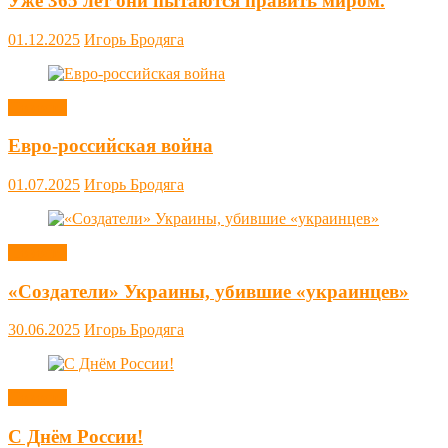
Уже 365 лет они пытаются править миром.
01.12.2025
Игорь Бродяга
Новости
Евро-российская война
01.07.2025
Игорь Бродяга
Новости
«Создатели» Украины, убившие «украинцев»
30.06.2025
Игорь Бродяга
Новости
С Днём России!