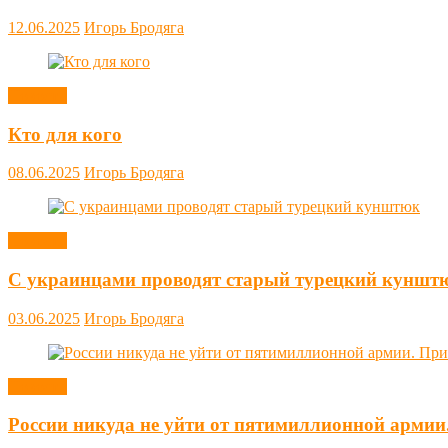
12.06.2025
Игорь Бродяга
Новости
Кто для кого
08.06.2025
Игорь Бродяга
Новости
С украинцами проводят старый турецкий куншт
03.06.2025
Игорь Бродяга
Новости
России никуда не уйти от пятимиллионной армии