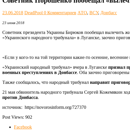
Советник Порошенко пообещал «вылеч
23.06.2018
DeadPool
0 Комментариев
АТО
,
ВСУ
,
Донбасс
23 июня 2018
Советник президента Украины Бирюков пообещал вылечить жи
«Украинского народного трибунала» в Луганске, заочно приг
«Если у кого-то на той территории какие-то осенние, весенние
«Украинский народный трибунал» вчера в Луганске
признал п
военных преступлениях в Донбассе
. Оба заочно приговорен
Также сообщалось, что народный трибунал
направит пригово
21 мая обвинитель народного трибунала Сергей Кожемякин хо
против Донбасса
.
источник: https://novorosinform.org/727370
Post Views:
902
Facebook