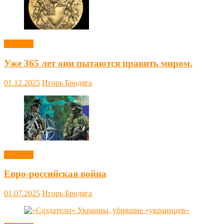
Новости
Уже 365 лет они пытаются править миром.
01.12.2025
Игорь Бродяга
Новости
Евро-российская война
01.07.2025
Игорь Бродяга