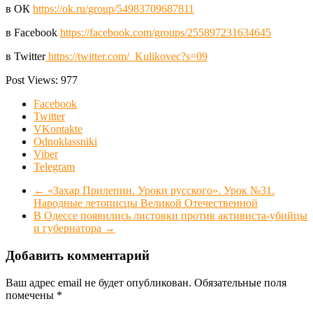
в ОК
https://ok.ru/group/54983709687811
в Facebook
https://facebook.com/groups/255897231634645
в Twitter
https://twitter.com/_Kulikovec?s=09
Post Views:
977
Facebook
Twitter
VKontakte
Odnoklassniki
Viber
Telegram
←
«Захар Прилепин. Уроки русского». Урок №31.
Народные летописцы Великой Отечественной
В Одессе появились листовки против активиста-убийцы
и губернатора
→
Добавить комментарий
Ваш адрес email не будет опубликован.
Обязательные поля
помечены
*