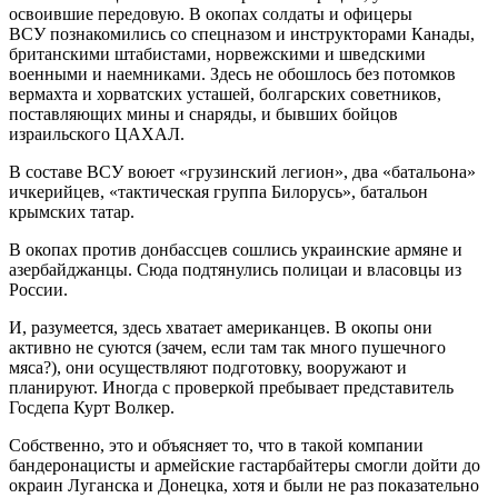
освоившие передовую. В окопах солдаты и офицеры
ВСУ познакомились со спецназом и инструкторами Канады,
британскими штабистами, норвежскими и шведскими
военными и наемниками. Здесь не обошлось без потомков
вермахта и хорватских усташей, болгарских советников,
поставляющих мины и снаряды, и бывших бойцов
израильского ЦАХАЛ.
В составе ВСУ воюет «грузинский легион», два «батальона»
ичкерийцев, «тактическая группа Билорусь», батальон
крымских татар.
В окопах против донбассцев сошлись украинские армяне и
азербайджанцы. Сюда подтянулись полицаи и власовцы из
России.
И, разумеется, здесь хватает американцев. В окопы они
активно не суются (зачем, если там так много пушечного
мяса?), они осуществляют подготовку, вооружают и
планируют. Иногда с проверкой пребывает представитель
Госдепа Курт Волкер.
Собственно, это и объясняет то, что в такой компании
бандеронацисты и армейские гастарбайтеры смогли дойти до
окраин Луганска и Донецка, хотя и были не раз показательно