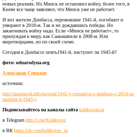
новых реалиях. Но Минск не остановил войну, более того, в
Киеве все чаще заявляют, что Минск уже не работает.
И вот жители Донбасса, пережившие 1941-й, погибают и
умирают в 2018-м. Так и не дождавшись победы. Но
заканчивать войну надо. Если «Минск не работает», то
принуждая к миру, как Саакашвили в 2008-м. Или
миротворцами, но по своей схеме.
Сегодня в Донбассе опять1941-й, наступит ли 1945-й?
фото: odnarodyna.org
Александр Севидов
источник:
http://naspravdi.info/novosti/1941-y-vernulsya-v-donbass-v-2014-m-
nastupit-li-1945-y
Подписывайтесь на каналы сайта
kulikovets.ru
в Telegram
http://t.me/Kulikovec
в ВК
https://vk.com/kulikovec_ru