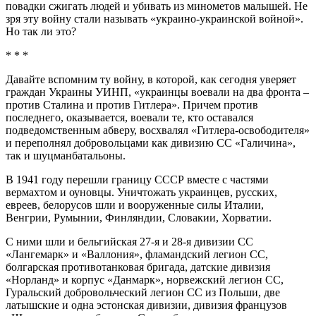
повадки сжигать людей и убивать из минометов малышей. Не
зря эту войну стали называть «украино-украинской войной».
Но так ли это?
* * *
Давайте вспомним ту войну, в которой, как сегодня уверяет
граждан Украины УИНП, «украинцы воевали на два фронта –
против Сталина и против Гитлера». Причем против
последнего, оказывается, воевали те, кто оставался
подведомственным абверу, восхвалял «Гитлера-освободителя»
и переполнял добровольцами как дивизию СС «Галичина»,
так и шуцманбатальоны.
В 1941 году перешли границу СССР вместе с частями
вермахтом и оуновцы. Уничтожать украинцев, русских,
евреев, белорусов шли и вооруженные силы Италии,
Венгрии, Румынии, Финляндии, Словакии, Хорватии.
С ними шли и бельгийская 27-я и 28-я дивизии СС
«Лангемарк» и «Валлония», фламандский легион СС,
болгарская противотанковая бригада, датские дивизия
«Норланд» и корпус «Данмарк», норвежский легион СС,
Гуральский добровольческий легион СС из Польши, две
латышские и одна эстонская дивизии, дивизия французов