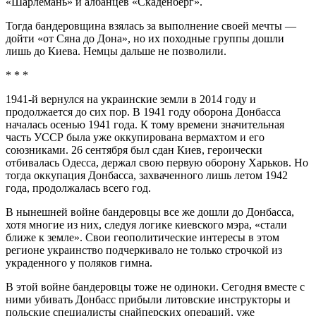
«Шарлемань» и албанцев «Скаденберг».
Тогда бандеровщина взялась за выполнение своей мечты —
дойти «от Сяна до Дона», но их походные группы дошли
лишь до Киева. Немцы дальше не позволили.
* * *
1941-й вернулся на украинские земли в 2014 году и
продолжается до сих пор. В 1941 году оборона Донбасса
началась осенью 1941 года. К тому времени значительная
часть УССР была уже оккупирована вермахтом и его
союзниками. 26 сентября был сдан Киев, героически
отбивалась Одесса, держал свою первую оборону Харьков. Но
тогда оккупация Донбасса, захваченного лишь летом 1942
года, продолжалась всего год.
В нынешней войне бандеровцы все же дошли до Донбасса,
хотя многие из них, следуя логике киевского мэра, «стали
ближе к земле». Свои геополитические интересы в этом
регионе украинство подчеркивало не только строчкой из
украденного у поляков гимна.
В этой войне бандеровцы тоже не одиноки. Сегодня вместе с
ними убивать Донбасс прибыли литовские инструкторы и
польские специалисты снайперских операций, уже