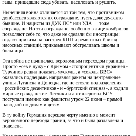
гады, пришедшие сюда убивать, насиловать и рушить.
Нынешняя война отличается от той тем, что противником
донбассцев являются их сограждане, пусть даже де-факто
бывшие. И нацисты из ДУК ПС* или УДА — тоже
сограждане. Но эти сограждане, особенно в лице комбригов,
позволяют себе то, что даже не сделали бы иностранцы:
отдают приказы на расстрел КПП и ремонтных бригад
насосных станций, приказывают обстреливать школы и
больницы.
Эта война не начиналась вероломным переходом границы.
Просто «сев в лужу» с Крымом «стопроцентный украинец»
Турчинов решил показать мускулы, а «соколы ВВС»
оказались подлецами, направляя ракеты на центральные
улицы Луганска и Донецка, где не стояли подразделения
«российских десантников» и «бурятский спецназ», а ходили
мирные гражданские. Летчики и артиллеристы ВСУ
поступали именно как фашисты утром 22 июня – прямой
наводкой по домам и детям.
В ту войну Германия перешла черту именно в момент
вероломного перехода границ, за что и была раздавлена и
поделена.