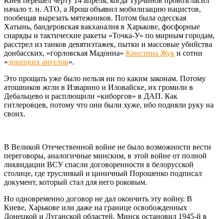
Киев перешел черту 14 апреля, когда Турчинов провозгласил
начало т. н. АТО, а Ярош объявил мобилизацию нацистов,
пообещав вырезать мятежников. Потом была одесская
Хатынь, бандеровская вакханалия в Харькове, фосфорные
снаряды и тактические ракеты «Точка-У» по мирным городам,
расстрел из танков девятиэтажек, пытки и массовые убийства
донбасских, «горловская Мадонна»
Кристина Жук
и сотни
«
донецких ангелов
».
Это прощать уже было нельзя ни по каким законам. Потому
атошников жгли в Изварино и Иловайске, их громили в
Дебальцево и расплющили «киборгов» в ДАП. Как
гитлеровцев, потому что они были хуже, ибо подняли руку на
своих.
В Великой Отечественной войне не было возможности вести
переговоры, аналогичные минским, в этой войне от полной
ликвидации ВСУ спасли договоренности в белорусской
столице, где трусливый и циничный Порошенко подписал
документ, который стал для него роковым.
Но одновременно договор не дал окончить эту войну. В
Киеве, Харькове или даже на границе освобожденных
Донецкой и Луганской областей. Минск остановил 1945-й в