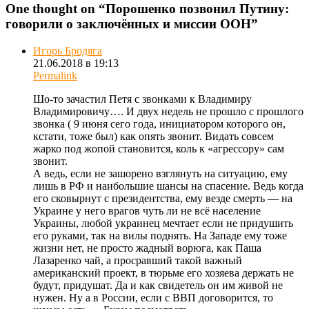
One thought on “
Порошенко позвонил Путину:
говорили о заключённых и миссии ООН
”
Игорь Бродяга
21.06.2018 в 19:13
Permalink
Шо-то зачастил Петя с звонками к Владимиру
Владимировичу…. И двух недель не прошло с прошлого
звонка ( 9 июня сего года, инициатором которого он,
кстати, тоже был) как опять звонит. Видать совсем
жарко под жопой становится, коль к «агрессору» сам
звонит.
А ведь, если не зашорено взглянуть на ситуацию, ему
лишь в РФ и наибольшие шансы на спасение. Ведь когда
его сковырнут с президентства, ему везде смерть — на
Украине у него врагов чуть ли не всё население
Украины, любой украинец мечтает если не придушить
его руками, так на вилы поднять. На Западе ему тоже
жизни нет, не просто жадный ворюга, как Паша
Лазаренко чай, а просравший такой важный
американский проект, в тюрьме его хозяева держать не
будут, придушат. Да и как свидетель он им живой не
нужен. Ну а в России, если с ВВП договорится, то