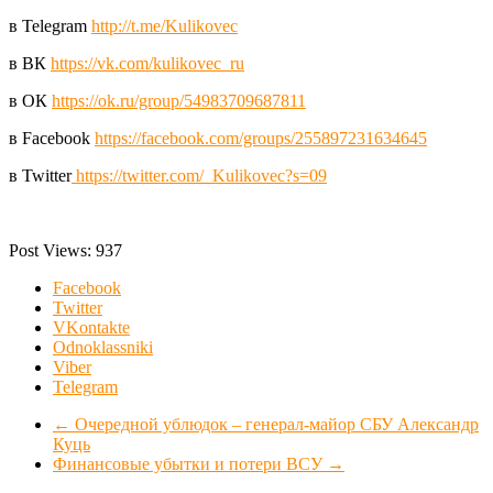
в Telegram
http://t.me/Kulikovec
в ВК
https://vk.com/kulikovec_ru
в ОК
https://ok.ru/group/54983709687811
в Facebook
https://facebook.com/groups/255897231634645
в Twitter
https://twitter.com/_Kulikovec?s=09
Post Views:
937
Facebook
Twitter
VKontakte
Odnoklassniki
Viber
Telegram
←
Очередной ублюдок – генерал-майор СБУ Александр
Куць
Финансовые убытки и потери ВСУ
→