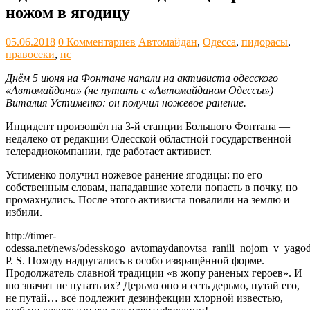
ножом в ягодицу
05.06.2018
0 Комментариев
Автомайдан
,
Одесса
,
пидорасы
,
правосеки
,
пс
Днём 5 июня на Фонтане напали на активиста одесского
«Автомайдана» (не путать с «Автомайданом Одессы»)
Виталия Устименко: он получил ножевое ранение.
Инцидент произошёл на 3-й станции Большого Фонтана —
недалеко от редакции Одесской областной государственной
телерадиокомпании, где работает активист.
Устименко получил ножевое ранение ягодицы: по его
собственным словам, нападавшие хотели попасть в почку, но
промахнулись. После этого активиста повалили на землю и
избили.
http://timer-
odessa.net/news/odesskogo_avtomaydanovtsa_ranili_nojom_v_yagod
P. S. Походу надругались в особо извращённой форме.
Продолжатель славной традиции «в жопу раненых героев». И
шо значит не путать их? Дерьмо оно и есть дерьмо, путай его,
не путай… всё подлежит дезинфекции хлорной известью,