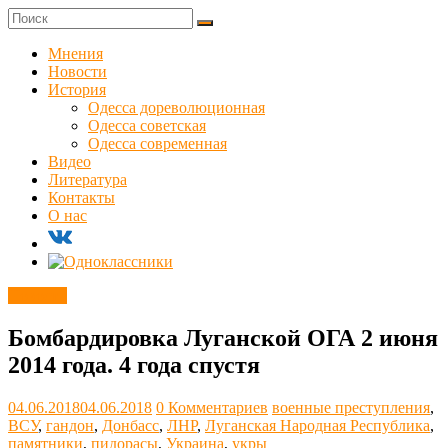
Skip
to
Куликовец
content
Мнения
Новости
Сайт
История
одесского
Одесса дореволюционная
сопротивления
Одесса советская
Одесса современная
Видео
Литература
Контакты
О нас
Новости
Бомбардировка Луганской ОГА 2 июня
2014 года. 4 года спустя
04.06.2018
04.06.2018
0 Комментариев
военные преступления
,
ВСУ
,
гандон
,
Донбасс
,
ЛНР
,
Луганская Народная Республика
,
памятники
,
пидорасы
,
Украина
,
укры