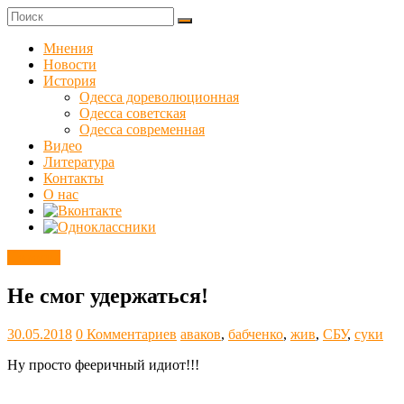
Skip
to
Куликовец
content
Мнения
Новости
Сайт
История
одесского
Одесса дореволюционная
сопротивления
Одесса советская
Одесса современная
Видео
Литература
Контакты
О нас
Новости
Не смог удержаться!
30.05.2018
0 Комментариев
аваков
,
бабченко
,
жив
,
СБУ
,
суки
Ну просто фееричный идиот!!!