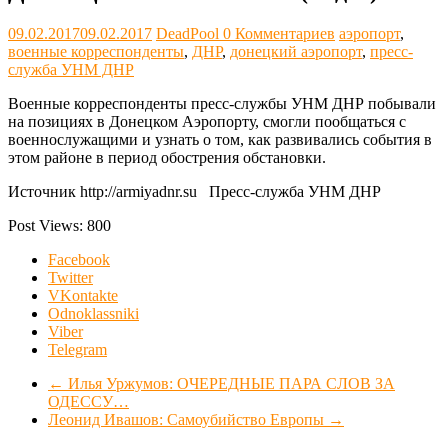
09.02.2017
09.02.2017
DeadPool
0 Комментариев
аэропорт
,
военные корреспонденты
,
ДНР
,
донецкий аэропорт
,
пресс-
служба УНМ ДНР
Военные корреспонденты пресс-службы УНМ ДНР побывали
на позициях в Донецком Аэропорту, смогли пообщаться с
военнослужащими и узнать о том, как развивались события в
этом районе в период обострения обстановки.
Источник http://armiyadnr.su Пресс-служба УНМ ДНР
Post Views:
800
Facebook
Twitter
VKontakte
Odnoklassniki
Viber
Telegram
←
Илья Уржумов: ОЧЕРЕДНЫЕ ПАРА СЛОВ ЗА
ОДЕССУ…
Леонид Ивашов: Самоубийство Европы
→