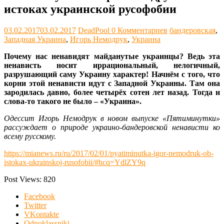
истоках украинской русофобии
03.02.2017
03.02.2017
DeadPool
0 Комментариев
бандеровская
,
Западная Украина
,
Игорь Немодрук
,
Украина
Почему нас ненавидят майданутые украинцы? Ведь эта
ненависть носит иррациональный, нелогичный,
разрушающий саму Украину характер! Начнём с того, что
корни этой ненависти идут с Западной Украины. Там она
зародилась давно, более четырёх сотен лет назад. Тогда и
слова-то такого не было – «Украина».
Одессит Игорь Немодрук в новом выпуске «Пятиминутки»
рассуждает о природе украино-бандеровской ненависти ко
всему русскому.
https://mianews.ru/ru/2017/02/01/pyatiminutka-igor-nemodruk-ob-
istokax-ukrainskoj-rusofobii/#hcq=YdlZY9q
Post Views:
820
Facebook
Twitter
VKontakte
Odnoklassniki