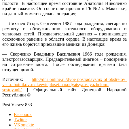
полости. В настоящее время состояние Анатолия Николенко
крайне тяжелое. Он госпитализирован в ГБ №2 г. Макеевки,
на данный момент сделана операция;
— Лихачев Игорь Сергеевич 1987 года рождения, слесарь по
ремонту и обслуживанию котельного оборудованию и
тепловых сетей. Предварительный диагноз – проникающее
осколочное ранение в области сердца. В настоящее время за
его жизнь борются приехавшие медики из Донецка;
— Скорченко Владимир Васильевич 1966 года рождения,
электрогазосварщик. Предварительный диагноз – подозрение
на сотрясение мозга. После обследования врачами был
отпущен домой.
Источник:
http://dnr-online.ru/dvoe-postradavshix-ot-obstrelov-
vsu-rabotnikov-makeevteploset-naxodyatsya-v-tyazhelom-
sostoyanii/
| Официальный сайт Донецкой Народной
Республики ©
Post Views:
833
Facebook
Twitter
VKontakte