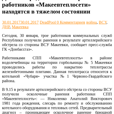
работников «Макеевтеплосети»
находятся в тяжелом состоянии
30.01.2017
30.01.2017
DeadPool
0 Комментариев
война
,
ВСУ
,
ДНР
,
Макеевка
Сегодня, 30 января, трое работников коммунальных служб
Республики получили ранения в результате артиллерийского
обстрела со стороны ВСУ Макеевки, сообщает пресс-служба
ГК «Донбассгаз».
Работниками СПП «Макеевтеплосеть» в районе
водолечебницы на территории горбольницы № 5 Макеевки
проводились работы по накрытию теплотрассы
железобетонными плитами. Данная теплотрасса относится к
котельной «Чубаря» участка №1 Червоно-Гвардейского
района.
В 9.15 в результате артиллерийского обстрела со стороны ВСУ
получили осколочные ранения работники СПП
«Макеевтеплосеть»: — Николенко Анатолий Викторович
1981 года рождения, слесарь по ремонту и обслуживанию
котельного оборудования и тепловых сетей. Предварительный
диагноз – проникающее осколочное ранение брюшной