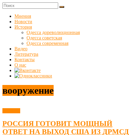
Skip
to
Куликовец
content
Мнения
Новости
Сайт
История
одесского
Одесса дореволюционная
сопротивления
Одесса советская
Одесса современная
Видео
Литература
Контакты
О нас
вооружение
Новости
РОССИЯ ГОТОВИТ МОЩНЫЙ
ОТВЕТ НА ВЫХОД США ИЗ ДРМСД