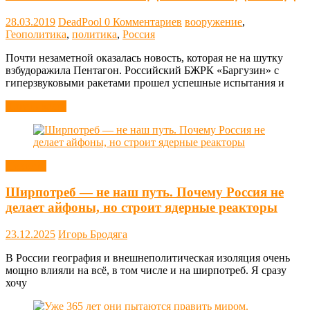
28.03.2019
DeadPool
0 Комментариев
вооружение
,
Геополитика
,
политика
,
Россия
Почти незаметной оказалась новость, которая не на шутку
взбудоражила Пентагон. Российский БЖРК «Баргузин» с
гиперзвуковыми ракетами прошел успешные испытания и
Читать далее
Новости
Ширпотреб — не наш путь. Почему Россия не
делает айфоны, но строит ядерные реакторы
23.12.2025
Игорь Бродяга
В России география и внешнеполитическая изоляция очень
мощно влияли на всё, в том числе и на ширпотреб. Я сразу
хочу