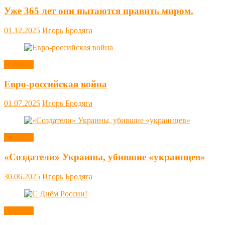
Уже 365 лет они пытаются править миром.
01.12.2025
Игорь Бродяга
Новости
Евро-российская война
01.07.2025
Игорь Бродяга
Новости
«Создатели» Украины, убившие «украинцев»
30.06.2025
Игорь Бродяга
Новости