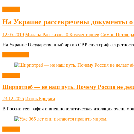
Новости
На Украине рассекречены документы 
12.05.2019
Милана Рассказова
0 Комментариев
Симон Петлюра
На Украине Государственный архив СВР снял гриф секретност
Читать далее
Новости
Ширпотреб — не наш путь. Почему Россия не дел
23.12.2025
Игорь Бродяга
В России география и внешнеполитическая изоляция очень мощн
Новости