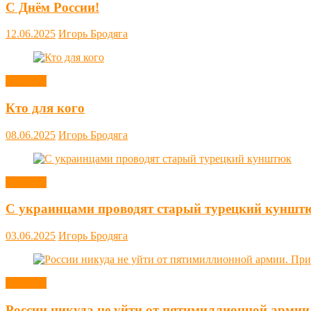
С Днём России!
12.06.2025
Игорь Бродяга
Новости
Кто для кого
08.06.2025
Игорь Бродяга
Новости
С украинцами проводят старый турецкий куншт
03.06.2025
Игорь Бродяга
Новости
России никуда не уйти от пятимиллионной армии