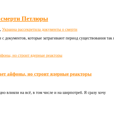
о смерти Петлюры
,
Украина рассекретила документы о смерти
и с документов, которые затрагивают период существования та
ает айфоны, но строит ядерные реакторы
о влияли на всё, в том числе и на ширпотреб. Я сразу хочу