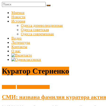
Skip
to
Куликовец
content
Мнения
Новости
Сайт
История
одесского
Одесса дореволюционная
сопротивления
Одесса советская
Одесса современная
Видео
Литература
Контакты
О нас
Куратор Стерненко
Новости
Одесса современная
СМИ: названа фамилия куратора актив