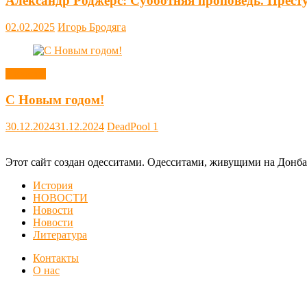
Александр Роджерс: Субботняя проповедь. Прест
02.02.2025
Игорь Бродяга
Новости
С Новым годом!
30.12.2024
31.12.2024
DeadPool
1
Этот сайт создан одесситами. Одесситами, живущими на Донба
История
НОВОСТИ
Новости
Новости
Литература
Контакты
О нас