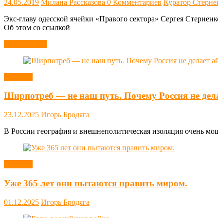
24.05.2019
Милана Рассказова
0 Комментариев
Куратор Стерне
Экс-главу одесской ячейки «Правого сектора» Сергея Стерненк
Об этом со ссылкой
Читать далее
Новости
Ширпотреб — не наш путь. Почему Россия не дел
23.12.2025
Игорь Бродяга
В России география и внешнеполитическая изоляция очень мощн
Новости
Уже 365 лет они пытаются править миром.
01.12.2025
Игорь Бродяга