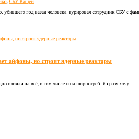
нко
,
СБУ Кащей
о, убившего год назад человека, курировал сотрудник СБУ с фа
ает айфоны, но строит ядерные реакторы
о влияли на всё, в том числе и на ширпотреб. Я сразу хочу