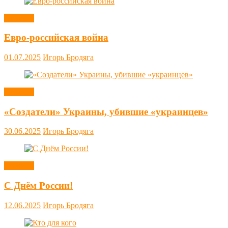
Новости
Евро-российская война
01.07.2025
Игорь Бродяга
Новости
«Создатели» Украины, убившие «украинцев»
30.06.2025
Игорь Бродяга
Новости
С Днём России!
12.06.2025
Игорь Бродяга