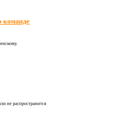
о команде
енскому.
или не распространится