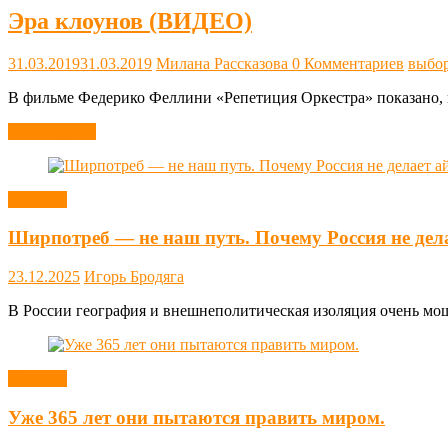
Эра клоунов (ВИДЕО)
31.03.2019
31.03.2019
Милана Рассказова
0 Комментариев
выбо
В фильме Федерико Феллини «Репетиция Оркестра» показано, ка
Читать далее
Новости
Ширпотреб — не наш путь. Почему Россия не дел
23.12.2025
Игорь Бродяга
В России география и внешнеполитическая изоляция очень мощн
Новости
Уже 365 лет они пытаются править миром.