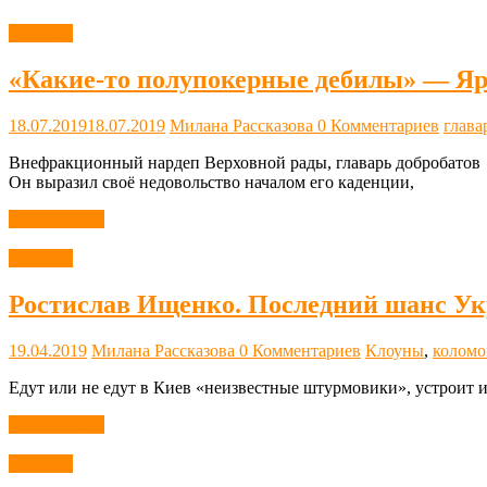
Новости
«Какие-то полупокерные дебилы» — Яро
18.07.2019
18.07.2019
Милана Рассказова
0 Комментариев
глава
Внефракционный нардеп Верховной рады, главарь добробатов
Он выразил своё недовольство началом его каденции,
Читать далее
Новости
Ростислав Ищенко. Последний шанс У
19.04.2019
Милана Рассказова
0 Комментариев
Клоуны
,
коломо
Едут или не едут в Киев «неизвестные штурмовики», устроит 
Читать далее
Новости