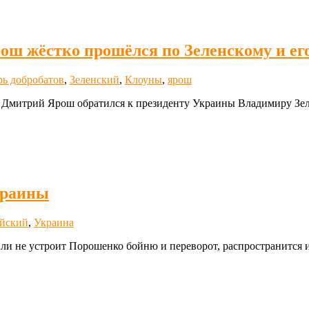
ш жёстко прошёлся по Зеленскому и ег
рь добробатов
,
Зеленский
,
Клоуны
,
ярош
 Дмитрий Ярош обратился к президенту Украины Владимиру Зел
краины
йский
,
Украина
или не устроит Порошенко бойню и переворот, распространится 