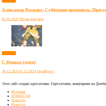
Новости
Александр Роджерс: Субботняя проповедь. Прест
02.02.2025
Игорь Бродяга
Новости
С Новым годом!
30.12.2024
31.12.2024
DeadPool
1
Этот сайт создан одесситами. Одесситами, живущими на Донба
История
НОВОСТИ
Новости
Новости