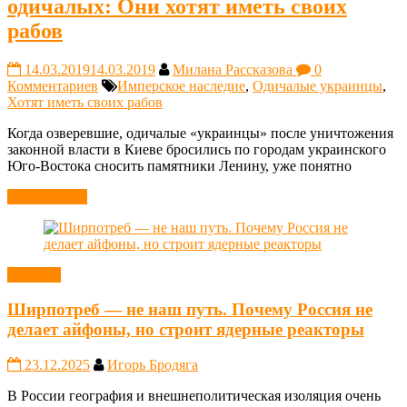
одичалых: Они хотят иметь своих
рабов
14.03.2019
14.03.2019
Милана Рассказова
0
Комментариев
Имперское наследие
,
Одичалые украинцы
,
Хотят иметь своих рабов
Когда озверевшие, одичалые «украинцы» после уничтожения
законной власти в Киеве бросились по городам украинского
Юго-Востока сносить памятники Ленину, уже понятно
Читать далее
Новости
Ширпотреб — не наш путь. Почему Россия не
делает айфоны, но строит ядерные реакторы
23.12.2025
Игорь Бродяга
В России география и внешнеполитическая изоляция очень