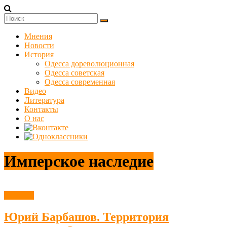
Skip
to
Куликовец
content
Мнения
Сайт
Новости
одесского
История
сопротивления
Одесса дореволюционная
Одесса советская
Одесса современная
Видео
Литература
Контакты
О нас
Имперское наследие
Новости
Юрий Барбашов. Территория