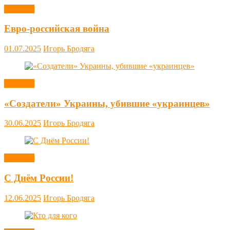
Новости
Евро-российская война
01.07.2025
Игорь Бродяга
Новости
«Создатели» Украины, убившие «украинцев»
30.06.2025
Игорь Бродяга
Новости
С Днём России!
12.06.2025
Игорь Бродяга