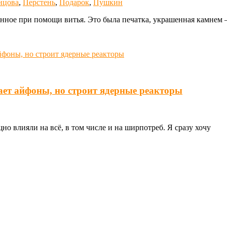
нцова
,
Перстень
,
Подарок
,
Пушкин
нное при помощи витья. Это была печатка, украшенная камнем 
ает айфоны, но строит ядерные реакторы
о влияли на всё, в том числе и на ширпотреб. Я сразу хочу