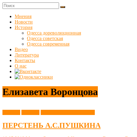
Skip
to
Куликовец
content
Мнения
Новости
Сайт
История
одесского
Одесса дореволюционная
сопротивления
Одесса советская
Одесса современная
Видео
Литература
Контакты
О нас
Елизавета Воронцова
История
Новости
Одесса дореволюционная
ПЕРСТЕНЬ А.С.ПУШКИНА