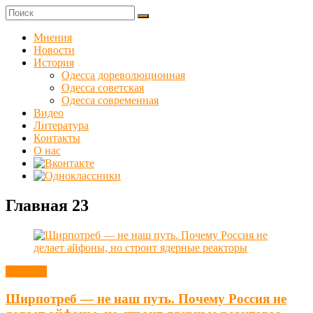
Skip
to
Куликовец
content
Мнения
Новости
Сайт
История
одесского
Одесса дореволюционная
сопротивления
Одесса советская
Одесса современная
Видео
Литература
Контакты
О нас
Главная 23
Новости
Ширпотреб — не наш путь. Почему Россия не