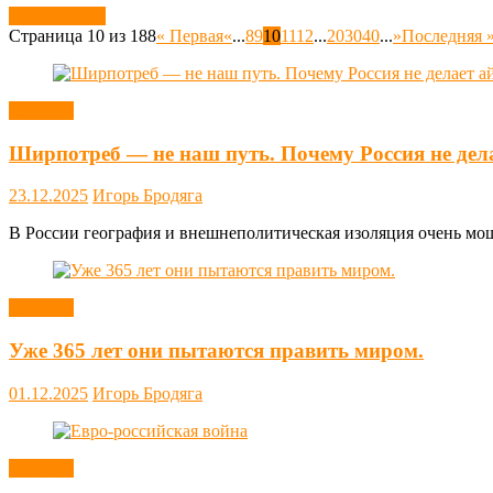
Читать далее
Страница 10 из 188
« Первая
«
...
8
9
10
11
12
...
20
30
40
...
»
Последняя 
Новости
Ширпотреб — не наш путь. Почему Россия не дел
23.12.2025
Игорь Бродяга
В России география и внешнеполитическая изоляция очень мощн
Новости
Уже 365 лет они пытаются править миром.
01.12.2025
Игорь Бродяга
Новости