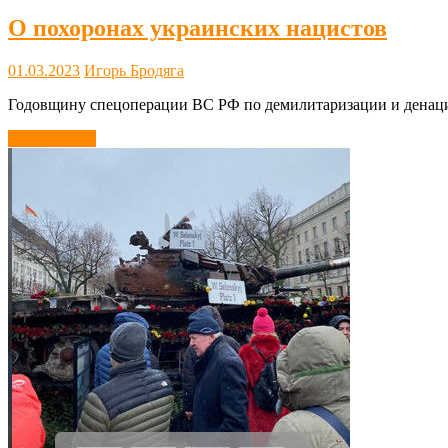
О похоронах украинских нацистов
01.03.2023
Игорь Бродяга
Годовщину спецоперации ВС РФ по демилитаризации и денаци
Читать далее