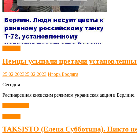
Новости
Немцы усыпали цветами установленный
25.02.2023
25.02.2023
Игорь Бродяга
Сегодня
Распиаренная киевским режимом украинская акция в Берлине, 
Читать далее
Новости
TAKSISTO (Елена Субботина). Никто н