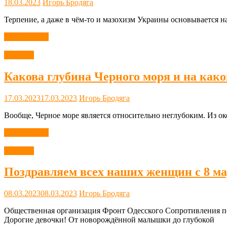
18.03.2023
Игорь Бродяга
Терпение, а даже в чём-то и мазохизм Украины основывается на
Читать далее
Новости
Какова глубина Черного моря и на како
17.03.2023
17.03.2023
Игорь Бродяга
Вообще, Черное море является относительно неглубоким. Из ок
Читать далее
Новости
Поздравляем всех наших женщин с 8 ма
08.03.2023
08.03.2023
Игорь Бродяга
Общественная организация Фронт Одесского Сопротивления п
Дорогие девочки! От новорождённой малышки до глубокой