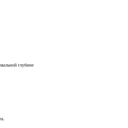
имальной глубине
та.