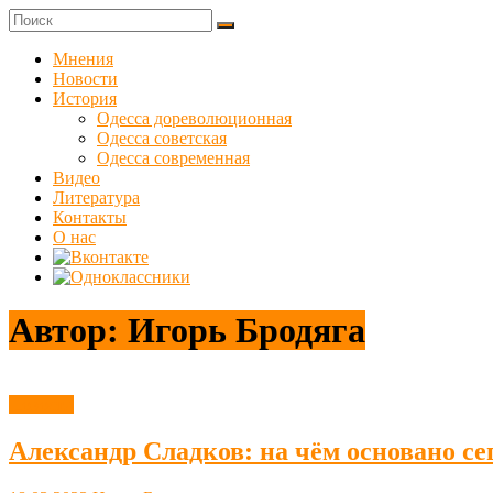
Skip
to
Куликовец
content
Мнения
Новости
Сайт
История
одесского
Одесса дореволюционная
сопротивления
Одесса советская
Одесса современная
Видео
Литература
Контакты
О нас
Автор:
Игорь Бродяга
Новости
Александр Сладков: на чём основано с