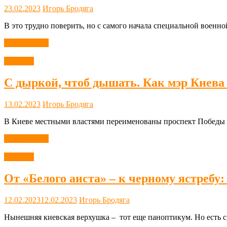
23.02.2023
Игорь Бродяга
В это трудно поверить, но с самого начала специальной воен
Читать далее
Новости
С дыркой, чтоб дышать. Как мэр Киева
13.02.2023
Игорь Бродяга
В Киеве местными властями переименованы проспект Победы 
Читать далее
Новости
От «Белого аиста» – к черному ястребу
12.02.2023
12.02.2023
Игорь Бродяга
Нынешняя киевская верхушка – тот еще паноптикум. Но есть с