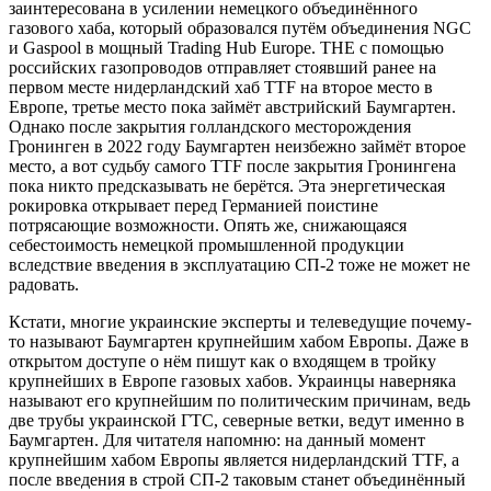
заинтересована в усилении немецкого объединённого
газового хаба, который образовался путём объединения NGC
и Gaspool в мощный Trading Hub Europe. THE с помощью
российских газопроводов отправляет стоявший ранее на
первом месте нидерландский хаб TTF на второе место в
Европе, третье место пока займёт австрийский Баумгартен.
Однако после закрытия голландского месторождения
Гронинген в 2022 году Баумгартен неизбежно займёт второе
место, а вот судьбу самого TTF после закрытия Гронингена
пока никто предсказывать не берётся. Эта энергетическая
рокировка открывает перед Германией поистине
потрясающие возможности. Опять же, снижающаяся
себестоимость немецкой промышленной продукции
вследствие введения в эксплуатацию СП-2 тоже не может не
радовать.
Кстати, многие украинские эксперты и телеведущие почему-
то называют Баумгартен крупнейшим хабом Европы. Даже в
открытом доступе о нём пишут как о входящем в тройку
крупнейших в Европе газовых хабов. Украинцы наверняка
называют его крупнейшим по политическим причинам, ведь
две трубы украинской ГТС, северные ветки, ведут именно в
Баумгартен. Для читателя напомню: на данный момент
крупнейшим хабом Европы является нидерландский TTF, а
после введения в строй СП-2 таковым станет объединённый