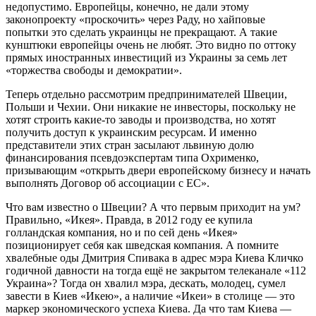
недопустимо. Европейцы, конечно, не дали этому
законопроекту «проскочить» через Раду, но хайповые
попытки это сделать украинцы не прекращают. А такие
кунштюки европейцы очень не любят. Это видно по оттоку
прямых иностранных инвестиций из Украины за семь лет
«торжества свободы и демократии».
Теперь отдельно рассмотрим предпринимателей Швеции,
Польши и Чехии. Они никакие не инвесторы, поскольку не
хотят строить какие-то заводы и производства, но хотят
получить доступ к украинским ресурсам. И именно
представители этих стран засылают львиную долю
финансирования псевдоэкспертам типа Охрименко,
призывающим «открыть двери европейскому бизнесу и начать
выполнять Договор об ассоциации с ЕС».
Что вам известно о Швеции? А что первым приходит на ум?
Правильно, «Икея». Правда, в 2012 году ее купила
голландская компания, но и по сей день «Икея»
позиционирует себя как шведская компания. А помните
хвалебные оды Дмитрия Спивака в адрес мэра Киева Кличко
годичной давности на тогда ещё не закрытом телеканале «112
Украина»? Тогда он хвалил мэра, дескать, молодец, сумел
завести в Киев «Икею», а наличие «Икеи» в столице ― это
маркер экономического успеха Киева. Да что там Киева ―