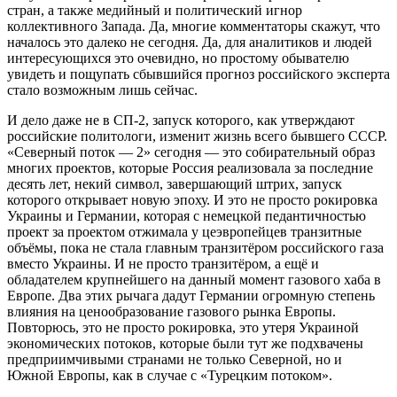
стран, а также медийный и политический игнор
коллективного Запада. Да, многие комментаторы скажут, что
началось это далеко не сегодня. Да, для аналитиков и людей
интересующихся это очевидно, но простому обывателю
увидеть и пощупать сбывшийся прогноз российского эксперта
стало возможным лишь сейчас.
И дело даже не в СП-2, запуск которого, как утверждают
российские политологи, изменит жизнь всего бывшего СССР.
«Северный поток ― 2» сегодня ― это собирательный образ
многих проектов, которые Россия реализовала за последние
десять лет, некий символ, завершающий штрих, запуск
которого открывает новую эпоху. И это не просто рокировка
Украины и Германии, которая с немецкой педантичностью
проект за проектом отжимала у цеэвропейцев транзитные
объёмы, пока не стала главным транзитёром российского газа
вместо Украины. И не просто транзитёром, а ещё и
обладателем крупнейшего на данный момент газового хаба в
Европе. Два этих рычага дадут Германии огромную степень
влияния на ценообразование газового рынка Европы.
Повторюсь, это не просто рокировка, это утеря Украиной
экономических потоков, которые были тут же подхвачены
предприимчивыми странами не только Северной, но и
Южной Европы, как в случае с «Турецким потоком».