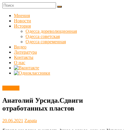
Skip
to
Куликовец
content
Мнения
Новости
Сайт
История
одесского
Одесса дореволюционная
сопротивления
Одесса советская
Одесса современная
Видео
Литература
Контакты
О нас
Новости
Анатолий Урсида.Сдвиги
отработанных пластов
20.06.2021
Zapata