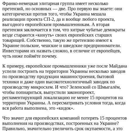
Франко-немецкая элитарная группа имеет несколько
претензий, но основных ― две. Про первую вы знаете: они
категорически против того, чтобы Украина мешала
реализации проекта СП-2, да и вообще любого проекта,
выгодного европейским промышленникам. А вторая
претензия заключается в том, что хитрые чубатые демократы
везде стараются «кинуть» своих европейских старших
товарищей. Собственно, такую же претензию имеют к
Украине польские, чешские и шведские предприниматели.
Инвесторами их назвать сложно, в отличие от европейцев,
чуть ниже поймёте почему.
К примеру, европейские промышленники уже после Майдана
успели построить на территории Украины несколько заводов
по производству продукции машиностроения, бытовой
техники и даже один высокотехнологичный заводик по
производству микросхем. И что? Зеленский со Шмыгалём,
чтобы попиариться, выпустили законопроект,
регламентирующий локализацию не менее 15 процентов на
территории Украины. А пересматривать условия тогда, когда
вся работа выполнена, это «кидок».
Что значит для европейских компаний потерять 15 процентов
выполнения на производствах, построенных на Украине?
Правильно, значительно увеличить срок окупаемости, а это