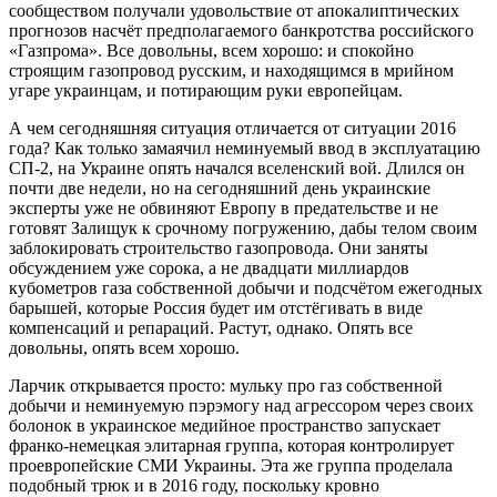
сообществом получали удовольствие от апокалиптических
прогнозов насчёт предполагаемого банкротства российского
«Газпрома». Все довольны, всем хорошо: и спокойно
строящим газопровод русским, и находящимся в мрийном
угаре украинцам, и потирающим руки европейцам.
А чем сегодняшняя ситуация отличается от ситуации 2016
года? Как только замаячил неминуемый ввод в эксплуатацию
СП-2, на Украине опять начался вселенский вой. Длился он
почти две недели, но на сегодняшний день украинские
эксперты уже не обвиняют Европу в предательстве и не
готовят Залищук к срочному погружению, дабы телом своим
заблокировать строительство газопровода. Они заняты
обсуждением уже сорока, а не двадцати миллиардов
кубометров газа собственной добычи и подсчётом ежегодных
барышей, которые Россия будет им отстёгивать в виде
компенсаций и репараций. Растут, однако. Опять все
довольны, опять всем хорошо.
Ларчик открывается просто: мульку про газ собственной
добычи и неминуемую пэрэмогу над агрессором через своих
болонок в украинское медийное пространство запускает
франко-немецкая элитарная группа, которая контролирует
проевропейские СМИ Украины. Эта же группа проделала
подобный трюк и в 2016 году, поскольку кровно