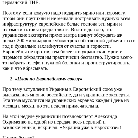
германский THE.
Поэтому, если кому-то надо подарить мрию или пэрэмогу,
чтобы они поутихли и не мешали достраивать нужную всем
инфраструктуру, европейские белые господа эти мрии и
пэрэмоги готовы предоставить. Вплоть до того, что
украинские эксперты прямо завтра начнут обсуждать аж
целых 200 миллиардов кубометров собственной добычи газа в
год и буквально захлебнутся от счастья и гордости.
Европейцы не против, тем более что украинские мрии и
пэрэмоги обходятся им практически бесплатно. Нужно всего-
то набрать телефон нужной болонки и проинструктировать,
как и что вбрасывать.
«Плач по Европейскому союзу»
Про тему вступления Украины в Европейский союз уже
высказались многие российские, да и украинские эксперты.
Эта тема мусолится на украинских экранах каждый день из
месяца в месяц, но эта неделя примечательна.
На этой неделе украинский псевдоэксперт Александр
Охрименко на одной из передач, весь нервный и
всклокоченный, вскричал: «Украина уже в Евросоюзе»!
К чему бы это?