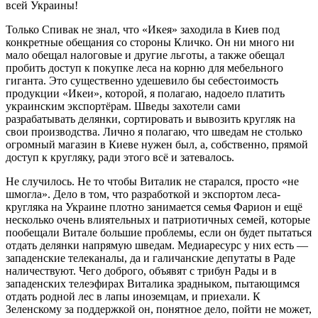
всей Украины!
Только Спивак не знал, что «Икея» заходила в Киев под
конкретные обещания со стороны Кличко. Он ни много ни
мало обещал налоговые и другие льготы, а также обещал
пробить доступ к покупке леса на корню для мебельного
гиганта. Это существенно удешевило бы себестоимость
продукции «Икеи», которой, я полагаю, надоело платить
украинским экспортёрам. Шведы захотели сами
разрабатывать делянки, сортировать и вывозить кругляк на
свои производства. Лично я полагаю, что шведам не столько
огромный магазин в Киеве нужен был, а, собственно, прямой
доступ к кругляку, ради этого всё и затевалось.
Не случилось. Не то чтобы Виталик не старался, просто «не
шмогла». Дело в том, что разработкой и экспортом леса-
кругляка на Украине плотно занимается семья Фарион и ещё
несколько очень влиятельных и патриотичных семей, которые
пообещали Витале большие проблемы, если он будет пытаться
отдать делянки напрямую шведам. Медиаресурс у них есть ―
западенские телеканалы, да и галичанские депутаты в Раде
наличествуют. Чего доброго, объявят с трибун Рады и в
западенских телеэфирах Виталика зрадныком, пытающимся
отдать родной лес в лапы иноземцам, и приехали. К
Зеленскому за поддержкой он, понятное дело, пойти не может,