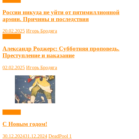
Новости
России никуда не уйти от пятимиллионной
армии. Причины и последствия
20.02.2025
Игорь Бродяга
Новости
Александр Роджерс: Субботняя проповедь.
Преступление и наказание
02.02.2025
Игорь Бродяга
Новости
С Новым годом!
30.12.2024
31.12.2024
DeadPool
1