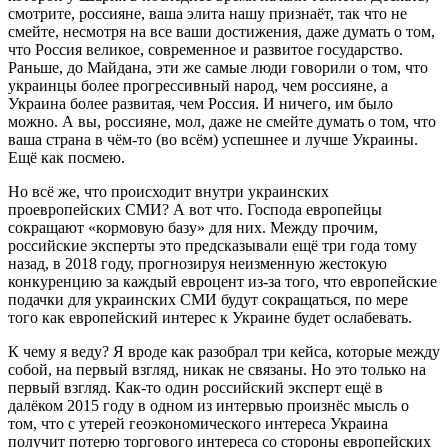
смотрите, россияне, ваша элита нашу признаёт, так что не
смейте, несмотря на все ваши достижения, даже думать о том,
что Россия великое, современное и развитое государство.
Раньше, до Майдана, эти же самые люди говорили о том, что
украинцы более прогрессивный народ, чем россияне, а
Украина более развитая, чем Россия. И ничего, им было
можно. А вы, россияне, мол, даже не смейте думать о том, что
ваша страна в чём-то (во всём) успешнее и лучше Украины.
Ещё как посмею.
Но всё же, что происходит внутри украинских
проевропейских СМИ? А вот что. Господа европейцы
сокращают «кормовую базу» для них. Между прочим,
российские эксперты это предсказывали ещё три года тому
назад, в 2018 году, прогнозируя неизменную жестокую
конкуренцию за каждый евроцент из-за того, что европейские
подачки для украинских СМИ будут сокращаться, по мере
того как европейский интерес к Украине будет ослабевать.
К чему я веду? Я вроде как разобрал три кейса, которые между
собой, на первый взгляд, никак не связаны. Но это только на
первый взгляд. Как-то один российский эксперт ещё в
далёком 2015 году в одном из интервью произнёс мысль о
том, что с утерей геоэкономического интереса Украина
получит потерю торгового интереса со стороны европейских