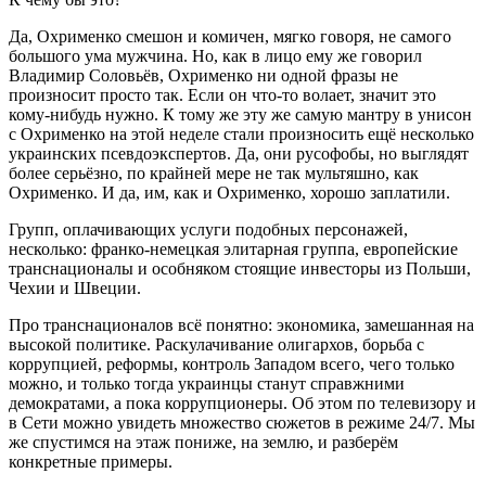
Да, Охрименко смешон и комичен, мягко говоря, не самого
большого ума мужчина. Но, как в лицо ему же говорил
Владимир Соловьёв, Охрименко ни одной фразы не
произносит просто так. Если он что-то волает, значит это
кому-нибудь нужно. К тому же эту же самую мантру в унисон
с Охрименко на этой неделе стали произносить ещё несколько
украинских псевдоэкспертов. Да, они русофобы, но выглядят
более серьёзно, по крайней мере не так мультяшно, как
Охрименко. И да, им, как и Охрименко, хорошо заплатили.
Групп, оплачивающих услуги подобных персонажей,
несколько: франко-немецкая элитарная группа, европейские
транснационалы и особняком стоящие инвесторы из Польши,
Чехии и Швеции.
Про транснационалов всё понятно: экономика, замешанная на
высокой политике. Раскулачивание олигархов, борьба с
коррупцией, реформы, контроль Западом всего, чего только
можно, и только тогда украинцы станут справжними
демократами, а пока коррупционеры. Об этом по телевизору и
в Сети можно увидеть множество сюжетов в режиме 24/7. Мы
же спустимся на этаж пониже, на землю, и разберём
конкретные примеры.