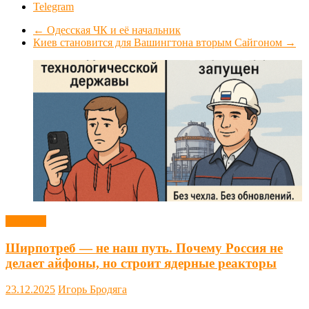
Telegram
←
Одесская ЧК и её начальник
Киев становится для Вашингтона вторым Сайгоном
→
Новости
Ширпотреб — не наш путь. Почему Россия не
делает айфоны, но строит ядерные реакторы
23.12.2025
Игорь Бродяга