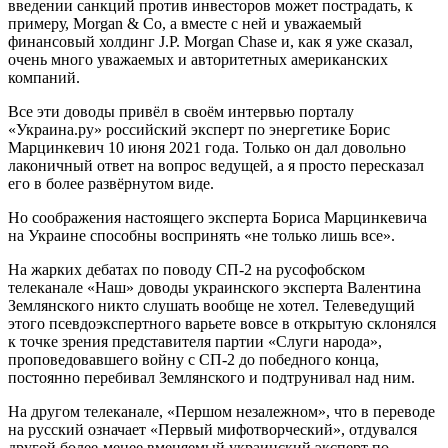
введении санкций против инвесторов может пострадать, к
примеру, Morgan & Co, а вместе с ней и уважаемый
финансовый холдинг J.P. Morgan Chase и, как я уже сказал,
очень много уважаемых и авторитетных американских
компаний.
Все эти доводы привёл в своём интервью порталу
«Украина.ру» российский эксперт по энергетике Борис
Марцинкевич 10 июня 2021 года. Только он дал довольно
лаконичный ответ на вопрос ведущей, а я просто пересказал
его в более развёрнутом виде.
Но соображения настоящего эксперта Бориса Марцинкевича
на Украине способны воспринять «не только лишь все».
На жарких дебатах по поводу СП-2 на русофобском
телеканале «Наш» доводы украинского эксперта Валентина
Землянского никто слушать вообще не хотел. Телеведущий
этого псевдоэкспертного варьете вовсе в открытую склонялся
к точке зрения представителя партии «Слуги народа»,
проповедовавшего войну с СП-2 до победного конца,
постоянно перебивал Землянского и подтрунивал над ним.
На другом телеканале, «Першом незалежном», что в переводе
на русский означает «Первый мифотворческий», отдувался
другой более-менее вменяемый украинский эксперт по