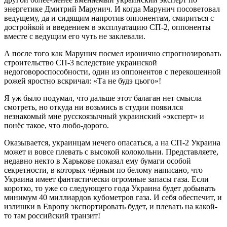
энергетике Дмитрий Марунич. И когда Марунич посоветовал
ведущему, да и сидящим напротив оппонентам, смириться с
достройкой и введением в эксплуатацию СП-2, оппоненты
вместе с ведущим его чуть не заклевали.
А после того как Марунич посмел иронично спрогнозировать
строительство СП-3 вследствие украинской
недоговороспособности, один из оппонентов с перекошенной
рожей яростно вскричал: «Та не будэ цього»!
Я уж было подумал, что дальше этот балаган нет смысла
смотреть, но откуда ни возьмись в студии появился
незнакомый мне русскоязычный украинский «эксперт» и
понёс такое, что любо-дорого.
Оказывается, украинцам нечего опасаться, а на СП-2 Украина
может и вовсе плевать с высокой колокольни. Представляете,
недавно некто в Харькове показал ему бумаги особой
секретности, в которых чёрным по белому написано, что
Украина имеет фантастически огромные запасы газа. Если
коротко, то уже со следующего года Украина будет добывать
минимум 40 миллиардов кубометров газа. И себя обеспечит, и
излишки в Европу экспортировать будет, и плевать на какой-
то там российский транзит!