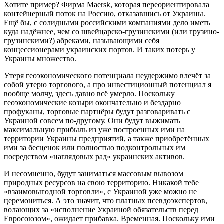
Хотите пример? Фирма Maersk, которая переориентировала
контейнерный поток на Россию, отказавшись от Украины.
Ещё бы, с солидными российскими компаниями дело иметь
куда надёжнее, чем со швейцарско-грузинскими (или грузино-
грузинскими?) абреками, называющими себя
концессионерами украинских портов. И таких потерь у
Украины множество.
Утеря геоэкономического потенциала неудержимо влечёт за
собой утерю торгового, а про инвестиционный потенциал я
вообще молчу, здесь давно всё умерло. Поскольку
геоэкономические козыри окончательно и бездарно
профуканы, торговые партнёры будут разговаривать с
Украиной совсем по-другому. Они будут выжимать
максимальную прибыль из уже построенных ими на
территории Украины предприятий, а также приобретённых
ими за бесценок или полностью подконтрольных им
посредством «наглядовых рад» украинских активов.
И несомненно, будут заниматься массовым вывозом
природных ресурсов на свою территорию. Никакой тебе
«взаимовыгодной торговли», с Украиной уже можно не
церемониться. А это значит, что платных псевдоэкспертов,
волающих за «исполнение Украиной обязательств перед
Евросоюзом», ожидает прибавка. Временная. Поскольку ими