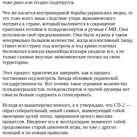
тоже рано или поздно подотрутся.
Что же касается внутривидовой борьбы украинских медиа, то
это тоже всего лишь следствие утери экономического
интереса к стране, который выливается в сокращение
грантовых потоков в псевдоэкспертов и ручные СМИ. Они
исполнили своё предназначение. Они были нужны в таком
ненормально большом количестве, когда коллективный Запад
ставил всю страну под контроль и под крики платных
бесноватых кликуш европейцы втихаря уводили все, а не
только газовые вкусные экономические потоки на свою
территорию.
Этот процесс практически завершён, как и процесс
постановки под контроль Запада обломков украинской
государственности. Вот почему такое огромное количество
псевдожурналистов, псевдоэкспертов и прочей шушеры нет
смысла больше содержать и спонсировать.
Исходя из вышеперечисленного, я и утверждаю, что СП-2 ―
образ собирательный, некий символ, знаменующий собой
окончание целой эпохи, завершения целого массива
процессов. Введение его в эксплуатацию знаменует собой
продолжение старой циничной игры, но уже с других
позиций и по новым правилам.