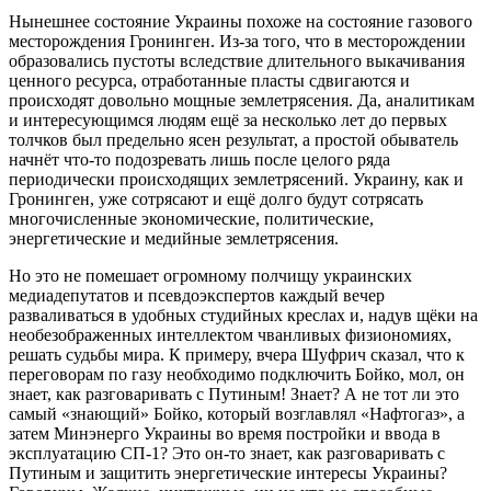
Нынешнее состояние Украины похоже на состояние газового
месторождения Гронинген. Из-за того, что в месторождении
образовались пустоты вследствие длительного выкачивания
ценного ресурса, отработанные пласты сдвигаются и
происходят довольно мощные землетрясения. Да, аналитикам
и интересующимся людям ещё за несколько лет до первых
толчков был предельно ясен результат, а простой обыватель
начнёт что-то подозревать лишь после целого ряда
периодически происходящих землетрясений. Украину, как и
Гронинген, уже сотрясают и ещё долго будут сотрясать
многочисленные экономические, политические,
энергетические и медийные землетрясения.
Но это не помешает огромному полчищу украинских
медиадепутатов и псевдоэкспертов каждый вечер
разваливаться в удобных студийных креслах и, надув щёки на
необезображенных интеллектом чванливых физиономиях,
решать судьбы мира. К примеру, вчера Шуфрич сказал, что к
переговорам по газу необходимо подключить Бойко, мол, он
знает, как разговаривать с Путиным! Знает? А не тот ли это
самый «знающий» Бойко, который возглавлял «Нафтогаз», а
затем Минэнерго Украины во время постройки и ввода в
эксплуатацию СП-1? Это он-то знает, как разговаривать с
Путиным и защитить энергетические интересы Украины?