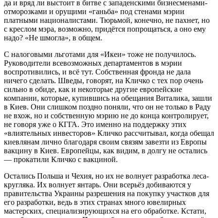
да и вряд ли выстоит в битве с западенскими бизнесменами-
отморозками и орущими «ганьба» под стенами мэрии
платными националистами. Тюрьмой, конечно, не пахнет, но
с креслом мэра, возможно, придётся попрощаться, а оно ему
надо? «Не шмогла», в общем.
С налоговыми льготами для «Икеи» тоже не получилось.
Руководители всевозможных департаментов в мэрии
воспротивились, и всё тут. Собственная фронда не дала
ничего сделать. Шведы, говорят, на Кличко с тех пор очень
сильно в обиде, как и некоторые другие европейские
компании, которые, купившись на обещания Виталика, зашли
в Киев. Они слишком поздно поняли, что он не только в Раду
не вхож, но и собственную мэрию не до конца контролирует,
не говоря уже о КГГА. Это именно на поддержку этих
«влиятельных инвесторов» Кличко рассчитывал, когда обещал
киевлянам лично благодаря своим связям завезти из Европы
вакцину в Киев. Европейцы, как видим, в долгу не остались
― прокатили Кличко с вакциной.
Остались Польша и Чехия, но их не волнует разработка леса-
кругляка. Их волнует янтарь. Они всерьёз добиваются у
правительства Украины разрешения на покупку участков для
его разработки, ведь в этих странах много ювелирных
мастерских, специализирующихся на его обработке. Кстати,