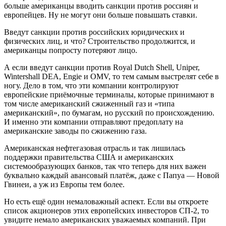
больше американцы вводить санкции против россиян и
европейцев. Ну не могут они больше повышать ставки.
Введут санкции против российских юридических и
физических лиц, и что? Строительство продолжится, и
американцы попросту потеряют лицо.
А если введут санкции против Royal Dutch Shell, Uniper,
Wintershall DEA, Engie и OMV, то тем самым выстрелят себе в
ногу. Дело в том, что эти компании контролируют
европейские приёмочные терминалы, которые принимают в
том числе американский сжиженный газ и «типа
американский», по бумагам, но русский по происхождению.
И именно эти компании отправляют предоплату на
американские заводы по сжижению газа.
Американская нефтегазовая отрасль и так лишилась
поддержки правительства США и американских
системообразующих банков, так что теперь для них важен
буквально каждый авансовый платёж, даже с Папуа ― Новой
Гвинеи, а уж из Европы тем более.
Но есть ещё один немаловажный аспект. Если вы откроете
список акционеров этих европейских инвесторов СП-2, то
увидите немало американских уважаемых компаний. При