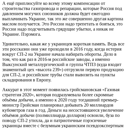
А ещё приплюсуйте ко всему этому компенсации от
строительства газопровода и репарации, которые Россия под
давлением могучих союзников должна будет ежегодно
выплачивать Украине, так это же совершенно другая картина
маслом получается. Это России надо трепетать и бояться, это
России надо подсчитывать грядущие убытки, а никак не
Украине. Пэрэмога.
Удивительно, какая же у украинцев короткая память. Ведь все
эти россказни они уже проходили в 2016 году, когда истерия
вокруг СП-2 на Украине начала набирать обороты. Дело в
том, что как раз в 2016-м российские заводы, а именно
Выксунский металлургический и группа ЧТПЗ (куда входит
знаменитый цех «высота 239») отгрузили первую продукцию
для СП-2, и российские трубы стали вывозить на пункты
складирования в Европу.
Аккурат в этот момент появилась гройсмановская «Газовая
стратегия 2020», которая подразумевала более скромные
объёмы добычи, а именно к 2020 году тогдашний премьер-
министр Гройсман планировал добывать 20 миллиардов
кубометров газа в год. Деньги на несостоявшееся увеличение
объёмов добычи (полмиллиарда долларов) освоили, буза по
поводу СП-2 утихла, да и патриотичные пэрэсичные
украинцы вместе с безумным украинским псевдоэкспертным