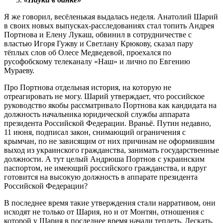
Я же говорил, весёленькая выдалась неделя. Анатолий Шарий
в своих новых выпусках-расследованиях стал топить Андрея
Портнова и Елену Лукаш, обвинил в сотрудничестве с
властью Игоря Гужву и Светлану Крюкову, сказал пару
тёплых слов об Олесе Медведевой, проехался по
русофобскому телеканалу «Наш» и лично по Евгению
Мураеву.
Про Портнова отдельная история, на которую не
отреагировать не могу. Шарий утверждает, что российское
руководство якобы рассматривало Портнова как кандидата на
должность начальника юридической службы аппарата
президента Российской Федерации. Враньё. Путин недавно,
11 июня, подписал закон, снимающий ограничения с
крымчан, по не зависящим от них причинам не оформившим
выход из украинского гражданства, занимать государственные
должности. А тут целый Андрюша Портнов с украинским
паспортом, не имеющий российского гражданства, и вдруг
готовится на высокую должность в аппарате президента
Российской Федерации?
В последнее время такие утверждения стали нарративом, они
исходят не только от Шария, но и от Монтян, отношения с
которой у Шария в последнее время начали теплеть. Дескать,