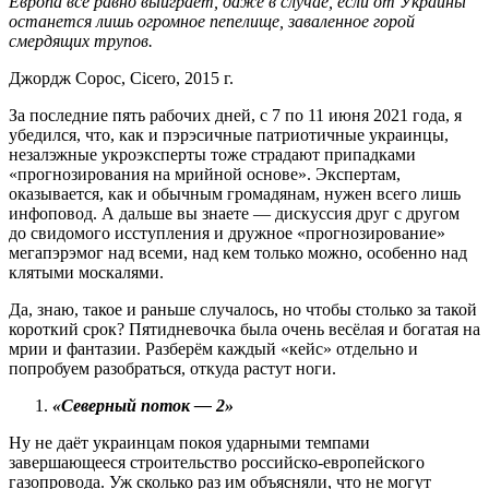
Европа все равно выиграет, даже в случае, если от Украины
останется лишь огромное пепелище, заваленное горой
смердящих трупов.
Джордж Сорос, Cicero, 2015 г.
За последние пять рабочих дней, с 7 по 11 июня 2021 года, я
убедился, что, как и пэрэсичные патриотичные украинцы,
незалэжные укроэксперты тоже страдают припадками
«прогнозирования на мрийной основе». Экспертам,
оказывается, как и обычным громадянам, нужен всего лишь
инфоповод. А дальше вы знаете ― дискуссия друг с другом
до свидомого исступления и дружное «прогнозирование»
мегапэрэмог над всеми, над кем только можно, особенно над
клятыми москалями.
Да, знаю, такое и раньше случалось, но чтобы столько за такой
короткий срок? Пятидневочка была очень весёлая и богатая на
мрии и фантазии. Разберём каждый «кейс» отдельно и
попробуем разобраться, откуда растут ноги.
«Северный поток ― 2»
Ну не даёт украинцам покоя ударными темпами
завершающееся строительство российско-европейского
газопровода. Уж сколько раз им объясняли, что не могут