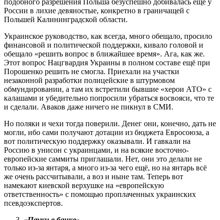
подобного разрешения Польша безуспешно добивалась ещё у
России в лихие девяностые, конкретно в граничащей с
Польшей Калининградской области.
Украинское руководство, как всегда, много обещало, просило
финансовой и политической поддержки, кивало головой и
обещало «решить вопрос в ближайшее время». Ага, как же.
Этот вопрос Нацгвардия Украины в полном составе ещё при
Порошенко решить не смогла. Приехали на участки
незаконной разработки полицейские в штурмовом
обмундировании, а там их встретили бывшие «херои АТО» с
калашами и убедительно попросили убраться восвояси, что те
и сделали. Аваков даже ничего не пикнул в СМИ.
Но поляки и чехи тогда поверили. Денег они, конечно, дать не
могли, ибо сами получают дотации из бюджета Евросоюза, а
вот политическую поддержку оказывали. И гавкали на
Россию в унисон с украинцами, и на всякие восточно-
европейские саммиты приглашали. Нет, они это делали не
только из-за янтаря, а много из-за чего ещё, но на янтарь всё
же очень рассчитывали, а воз и ныне там. Теперь вот
намекают киевской верхушке на «европейскую
ответственность» с помощью проплаченных украинских
псевдоэкспертов.
«Пауки в банке»