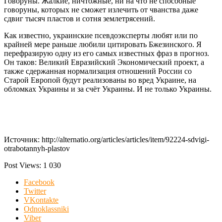
Говоруны. Жалкие, ничтожные, ни на что не способные
говоруны, которых не сможет излечить от чванства даже
сдвиг тысяч пластов и сотня землетрясений.
Как известно, украинские псевдоэксперты любят или по
крайней мере раньше любили цитировать Бжезинского. Я
перефразирую одну из его самых известных фраз в прогноз.
Он таков: Великий Евразийский Экономический проект, а
также сдержанная нормализация отношений России со
Старой Европой будут реализованы во вред Украине, на
обломках Украины и за счёт Украины. И не только Украины.
Источник: http://alternatio.org/articles/articles/item/92224-sdvigi-
otrabotannyh-plastov
Post Views:
1 030
Facebook
Twitter
VKontakte
Odnoklassniki
Viber