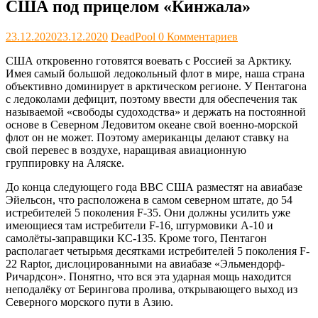
США под прицелом «Кинжала»
23.12.2020
23.12.2020
DeadPool
0 Комментариев
США откровенно готовятся воевать с Россией за Арктику.
Имея самый большой ледокольный флот в мире, наша страна
объективно доминирует в арктическом регионе. У Пентагона
с ледоколами дефицит, поэтому ввести для обеспечения так
называемой «свободы судоходства» и держать на постоянной
основе в Северном Ледовитом океане свой военно-морской
флот он не может. Поэтому американцы делают ставку на
свой перевес в воздухе, наращивая авиационную
группировку на Аляске.
До конца следующего года ВВС США разместят на авиабазе
Эйельсон, что расположена в самом северном штате, до 54
истребителей 5 поколения F-35. Они должны усилить уже
имеющиеся там истребители F-16, штурмовики А-10 и
самолёты-заправщики КС-135. Кроме того, Пентагон
располагает четырьмя десятками истребителей 5 поколения F-
22 Raptor, дислоцированными на авиабазе «Эльмендорф-
Ричардсон». Понятно, что вся эта ударная мощь находится
неподалёку от Берингова пролива, открывающего выход из
Северного морского пути в Азию.