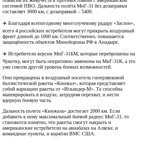
повысив их живучесть в противостоянии с американской
системой ПВО. Дальность полёта МиГ-31 без дозаправки
составляет 3000 км, с дозаправкой – 5400.
✈️ Благодаря всепогодному многолучевому радару «Заслон»,
всего 4 российских истребителя могут прикрыть воздушный
фронт длиной до 1000 км. Соответственно, повышается
защищённость объектов Минобороны РФ в Анадыре.
✈️ Истребители версии МиГ-31БМ, которые переброшены на
Чукотку, могут быть оперативно заменены на МиГ-31К, а это
уже совсем другой уровень боевых возможностей.
Они превращены в воздушный носитель гиперзвуковой
баллистической ракеты «Кинжал», которая представляет
собой вариацию ракеты от «Искандер-М». Та способна
маневрировать в воздухе, затрудняя перехват, и нести
ядерную боевую часть.
Дальность полета «Кинжала» достигает 2000 км. Если
добавить к нему максимальный боевой радиус МиГ-31, то
становится понятно, что ракеты смогут накрыть и
американские истребители на авиабазах на Аляске, и
командные пункты, и корабли ВМС США.