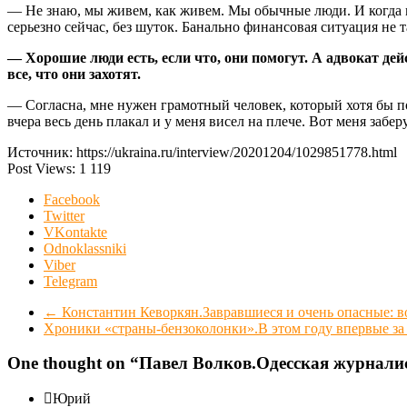
— Не знаю, мы живем, как живем. Мы обычные люди. И когда мн
серьезно сейчас, без шуток. Банально финансовая ситуация не т
— Хорошие люди есть, если что, они помогут. А адвокат де
все, что они захотят.
— Согласна, мне нужен грамотный человек, который хотя бы под
вчера весь день плакал и у меня висел на плече. Вот меня заберу
Источник: https://ukraina.ru/interview/20201204/1029851778.html
Post Views:
1 119
Facebook
Twitter
VKontakte
Odnoklassniki
Viber
Telegram
←
Константин Кеворкян.Завравшиеся и очень опасные: в
Хроники «страны-бензоколонки».В этом году впервые за
One thought on “
Павел Волков.Одесская журналис
Юрий