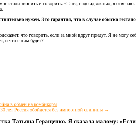
е стали звонить и говорить: «Таня, надо адвоката», я отвечаю:
а.
йствительно нужен. Это гарантия, что в случае обыска геста
скажет, что говорить, если за мной вдруг придут. Я не могу себ
т, и что с ним будет?
ойна в обмен на комбикорм
 30 лет Россия обойдется без импортной свинины
→
тка Татьяна Геращенко. Я сказала малому: «Если 