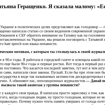
тьяна Геращенко. Я сказала малому: «Ес
а Украине в политических целях представляют как голодомор — 
ращенко написала статью со своим видением современной украи
ребованием к СБУ обратить внимание на Татьяну как на госизмен
тзаключенных на Украине, мы решили поговорить с Татьяной ка
 hate speech или языка ненависти.
ическим мотивам, с которым ты столкнулась в своей журнал
е в 90-е годы. Я работала в городской газете и освещала какой-
то еще были 90-е годы и первые ростки. Вот тогда в первый раз я
и постоянно. Что касается последней заметки, тут вот в чем шт
или сами, написали свои законы. Пускай. Если бы при этом они
осударства в виде так называемых активистов дискредитировал в
ично. А обвиняют нас, оппозиционных журналистов.
— Давай по
я вызвала такой ажиотаж у группы ненависти?
е у каждого своя правда. Я написала просто зарисовку о том, как
гого, когда голодным людям, ну просто голодным, которые не мо
неправильно. Почему нужно чтить память умерших от голода почт