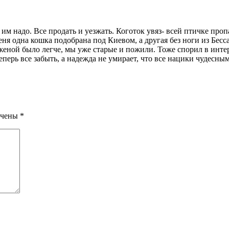
 им надо. Все продать и уезжать. Коготок увяз- всей птичке проп
меня одна кошка подобрана под Киевом, а другая без ноги из Бе
 женой было легче, мы уже старые и пожили. Тоже спорил в интер
теперь все забыть, а надежда не умирает, что все нацики чудес
ечены
*