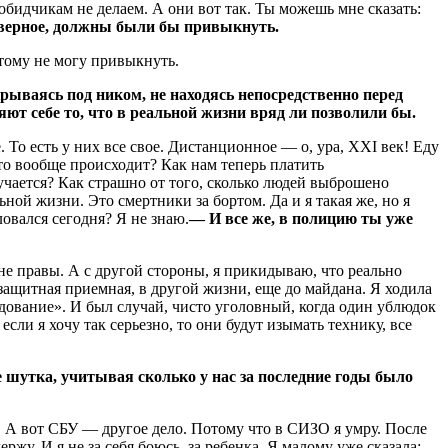
идчикам не делаем. А они вот так. Ты можешь мне сказать:
аверное, должны были бы привыкнуть.
этому не могу привыкнуть.
крываясь под ником, не находясь непосредственно перед
яют себе то, что в реальной жизни вряд ли позволили бы.
 То есть у них все свое. Дистанционное — о, ура, XXI век! Еду
что вообще происходит? Как нам теперь платить
лучается? Как страшно от того, сколько людей выброшено
льной жизни. Это смертники за бортом. Да и я такая же, но я
овался сегодня? Я не знаю.
— И все же, в полицию ты уже
 не правы. А с другой стороны, я прикидываю, что реально
защитная приемная, в другой жизни, еще до майдана. Я ходила
едование». И был случай, чисто уголовный, когда один ублюдок
сли я хочу так серьезно, то они будут изымать технику, все
не шутка, учитывая сколько у нас за последние годы было
у. А вот СБУ — другое дело. Потому что в СИЗО я умру. После
ржу. И я не за себя боюсь, за ребенка. Я малому уже сказала: