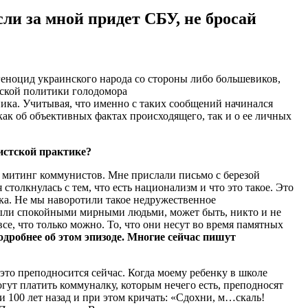
ли за мной придет СБУ, не бросай
геноцид украинского народа со стороны либо большевиков,
нской политики голодомора
ника. Учитывая, что именно с таких сообщений начинался
к об объективных фактах происходящего, так и о ее личных
истской практике?
то митинг коммунистов. Мне прислали письмо с березой
 столкнулась с тем, что есть национализм и что это такое. Это
ука. Не мы наворотили такое недружественное
 были спокойными мирными людьми, может быть, никто и не
се, что только можно. То, что они несут во время памятных
дробнее об этом эпизоде. Многие сейчас пишут
 это преподносится сейчас. Когда моему ребенку в школе
гут платить коммуналку, которым нечего есть, преподносят
и 100 лет назад и при этом кричать: «Сдохни, м…скаль!