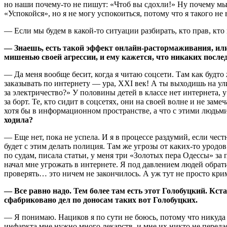
но наши почему-то не пишут: «Чтоб вы сдохли!» Ну почему мы
«Успокойся», но я не могу успокоиться, потому что я такого не 
— Если мы будем в какой-то ситуации разбирать, кто прав, кто 
— Знаешь, есть такой эффект онлайн-растормаживания, или 
мишенью своей агрессии, и ему кажется, что никаких последс
— Да меня вообще бесит, когда я читаю соцсети. Там как будто
заказывать по интернету — ура, XXI век! А ты выходишь на ул
за электричество?» У половины детей в классе нет интернета,
за борт. Те, кто сидит в соцсетях, они на своей волне и не зам
хотя бы в информационном пространстве, а что с этими людьми,
ходила?
— Еще нет, пока не успела. И я в процессе раздумий, если чест
будет с этим делать полиция. Там же угрозы от каких-то урод
по судам, писала статьи, у меня три «Золотых пера Одессы» з
начал мне угрожать в интернете. Я под давлением людей обратил
проверять… это ничем не закончилось. А уж тут не просто кр
— Все равно надо. Тем более там есть этот Голобуцкий. Кста
сфабриковано дел по доносам таких вот Голобуцких.
— Я понимаю. Нациков я по сути не боюсь, потому что никуда н
инфаркта мне нужно много лекарств, и мне их никто не передаст