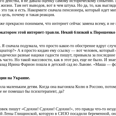
 действа, я не давала оценку самому историческому событию. Пр
жизни. Там нет выводов, вот в чем штука. Но да, то, как выгля
о это так и есть. Накормите сначала пенсионера, который идет м
цель, почему и такая реакция.
 же прекрасно понимаем, что интернет сейчас замена всему, и не
окатором этой интернет-травли. Некий близкий к Порошенко
Я сначала подумала, что просто какое-то обострение вдруг случи
циатор?» А я просто кидаю ему ссылку — вот человек, который о
одически разные нацики гадости пишут, привыкла за последние 
ь часто. Но такой массовости, как в этот раз, еще не было. И зна
назад Ирина Фарион пошла в детский сад во Львове. «Маша — фор
ции на Украине.
ила маленьким детям. Когда она выгоняла Колю в Россию, потом
 не помешал бы психотерапевт, да?
ловек пишут «Сдохни! Сдохни! Сдохни!», это правда что-то незд
й Лены Глищинской, которую в СИЗО посадили беременной, она р