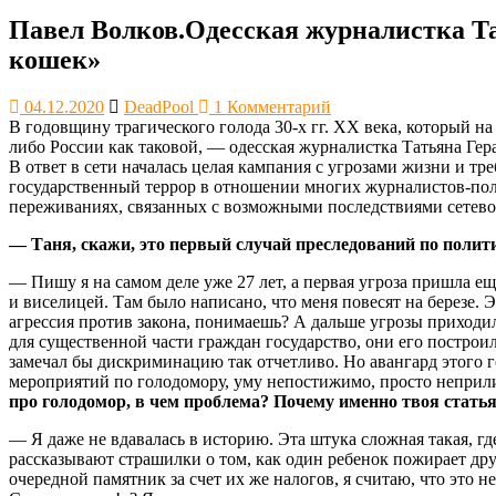
Павел Волков.Одесская журналистка Та
кошек»
04.12.2020
DeadPool
1 Комментарий
В годовщину трагического голода 30-х гг. XX века, который н
либо России как таковой, — одесская журналистка Татьяна Ге
В ответ в сети началась целая кампания с угрозами жизни и т
государственный террор в отношении многих журналистов-поли
переживаниях, связанных с возможными последствиями сетевого
— Таня, скажи, это первый случай преследований по полит
— Пишу я на самом деле уже 27 лет, а первая угроза пришла ещ
и виселицей. Там было написано, что меня повесят на березе. Э
агрессия против закона, понимаешь? А дальше угрозы приходил
для существенной части граждан государство, они его постро
замечал бы дискриминацию так отчетливо. Но авангард этого г
мероприятий по голодомору, уму непостижимо, просто неприл
про голодомор, в чем проблема? Почему именно твоя стать
— Я даже не вдавалась в историю. Эта штука сложная такая, гд
рассказывают страшилки о том, как один ребенок пожирает дру
очередной памятник за счет их же налогов, я считаю, что это 