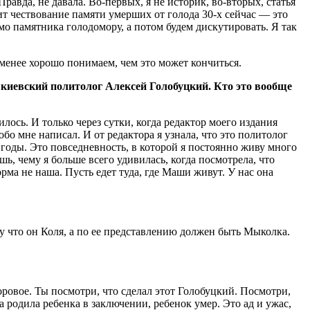
авда, не давала. Во-первых, я не историк, во-вторых, статья
дит чествование памяти умерших от голода 30-х сейчас — это
имо памятника голодомору, а потом будем дискутировать. Я так
 менее хорошо понимаем, чем это может кончиться.
 киевский политолог Алексей Голобуцкий. Кто это вообще
лось. И только через сутки, когда редактор моего издания
бо мне написал. И от редактора я узнала, что это политолог
годы. Это повседневность, в которой я постоянно живу много
ешь, чему я больше всего удивилась, когда посмотрела, что
ма не наша. Пусть едет туда, где Маши живут. У нас она
у что он Коля, а по ее представлению должен быть Мыколка.
оровое. Ты посмотри, что сделал этот Голобуцкий. Посмотри,
одила ребенка в заключении, ребенок умер. Это ад и ужас,