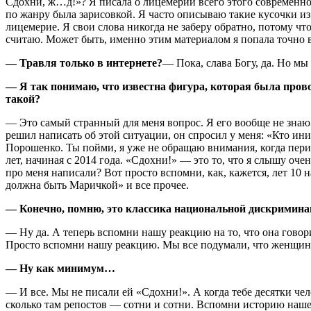
Сдохни, ж…д!»? Я писала о лицемерии всего этого современного
по жанру была зарисовкой. Я часто описываю такие кусочки из 
лицемерие. Я свои слова никогда не заберу обратно, потому чт
считаю. Может быть, именно этим материалом я попала точно в 
— Травля только в интернете?
— Пока, слава Богу, да. Но мы
— Я так понимаю, что известна фигура, которая была пров
такой?
— Это самый странный для меня вопрос. Я его вообще не знаю. 
решил написать об этой ситуации, он спросил у меня: «Кто ини
Порошенко. Ты пойми, я уже не обращаю внимания, когда пери
лет, начиная с 2014 года. «Сдохни!» — это то, что я слышу очен
про меня написали? Вот просто вспомни, как, кажется, лет 10 
должна быть Маричкой» и все прочее.
— Конечно, помню, это классика национальной дискримина
— Ну да. А теперь вспомни нашу реакцию на то, что она говор
Просто вспомни нашу реакцию. Мы все подумали, что женщине
— Ну как минимум…
— И все. Мы не писали ей «Сдохни!». А когда тебе десятки че
сколько там репостов — сотни и сотни. Вспомни историю наше