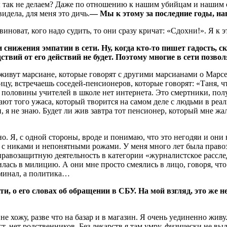
 так не делаем? Даже по отношению к нашим убийцам и нашим об
видела, для меня это дичь.
— Мы к этому за последние годы, н
виноват, кого надо судить, то они сразу кричат: «Сдохни!». Я к 
снижения эмпатии в сети. Ну, когда кто-то пишет гадость, с
твий от его действий не будет. Поэтому многие в сети позвол
 живут марсиане, которые говорят с другими марсианами о Марсе.
ицу, встречаешь соседей-пенсионеров, которые говорят: «Таня, 
 у половины учителей в школе нет интернета. Это смертники, по
ечают того ужаса, который творится на самом деле с людьми в реа
 я не знаю. Будет ли жив завтра тот пенсионер, который мне жал
но. Я, с одной стороны, вроде и понимаю, что это негодяи и они
ов с никами и непонятными рожами. У меня много лет была право
а правозащитную деятельность в категории «журналистское рассл
ась в милицию. А они мне просто смеялись в лицо, говоря, что е
иминал, а политика…
ти, о его словах об обращении в СБУ. На мой взгляд, это же 
е хожу, разве что на базар и в магазин. Я очень уединенно жив
, нет родственников. Без лекарств я там умру, физически не выде