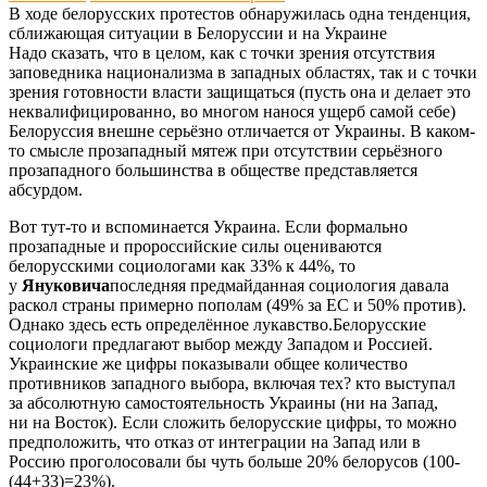
В ходе белорусских протестов обнаружилась одна тенденция,
сближающая ситуации в Белоруссии и на Украине
Надо сказать, что в целом, как с точки зрения отсутствия
заповедника национализма в западных областях, так и с точки
зрения готовности власти защищаться (пусть она и делает это
неквалифицированно, во многом нанося ущерб самой себе)
Белоруссия внешне серьёзно отличается от Украины. В каком-
то смысле прозападный мятеж при отсутствии серьёзного
прозападного большинства в обществе представляется
абсурдом.
Вот тут-то и вспоминается Украина. Если формально
прозападные и пророссийские силы оцениваются
белорусскими социологами как 33% к 44%, то
у
Януковича
последняя предмайданная социология давала
раскол страны примерно пополам (49% за ЕС и 50% против).
Однако здесь есть определённое лукавство.Белорусские
социологи предлагают выбор между Западом и Россией.
Украинские же цифры показывали общее количество
противников западного выбора, включая тех? кто выступал
за абсолютную самостоятельность Украины (ни на Запад,
ни на Восток). Если сложить белорусские цифры, то можно
предположить, что отказ от интеграции на Запад или в
Россию проголосовали бы чуть больше 20% белорусов (100-
(44+33)=23%).