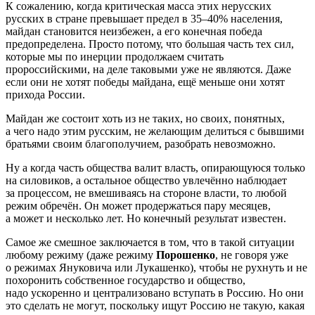
К сожалению, когда критическая масса этих нерусских
русских в стране превышает предел в 35–40% населения,
майдан становится неизбежен, а его конечная победа
предопределена. Просто потому, что большая часть тех сил,
которые мы по инерции продолжаем считать
пророссийскими, на деле таковыми уже не являются. Даже
если они не хотят победы майдана, ещё меньше они хотят
прихода России.
Майдан же состоит хоть из не таких, но своих, понятных,
а чего надо этим русским, не желающим делиться с бывшими
братьями своим благополучием, разобрать невозможно.
Ну а когда часть общества валит власть, опирающуюся только
на силовиков, а остальное общество увлечённо наблюдает
за процессом, не вмешиваясь на стороне власти, то любой
режим обречён. Он может продержаться пару месяцев,
а может и несколько лет. Но конечный результат известен.
Самое же смешное заключается в том, что в такой ситуации
любому режиму (даже режиму
Порошенко
, не говоря уже
о режимах Януковича или Лукашенко), чтобы не рухнуть и не
похоронить собственное государство и общество,
надо ускоренно и централизовано вступать в Россию. Но они
это сделать не могут, поскольку ищут Россию не такую, какая