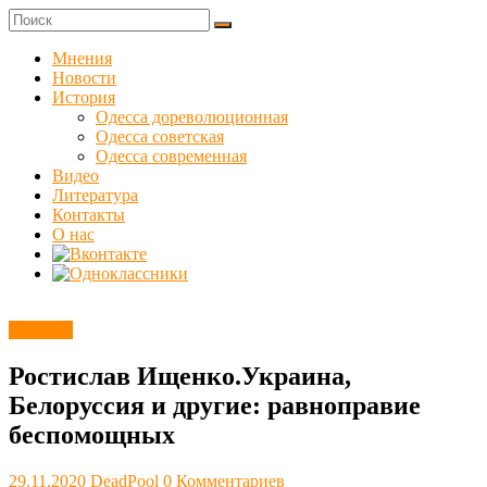
Skip
to
Куликовец
content
Мнения
Новости
Сайт
История
одесского
Одесса дореволюционная
сопротивления
Одесса советская
Одесса современная
Видео
Литература
Контакты
О нас
Новости
Ростислав Ищенко.Украина,
Белоруссия и другие: равноправие
беспомощных
29.11.2020
DeadPool
0 Комментариев