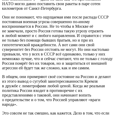
НАТО могло давно поставить свои ракеты в паре сотен
километров от Санкт-Петербурга.
Они не понимают, что ощущаемая ими после распада СССР
постоянная военная угроза совершенно по-иному
воспринимается в России. Не то чтобы в Москве её
не замечали, просто Россия готова такую угрозу отразить
в любой момент и с любого направления. И справится с этим
не только без помощи бывших братьев, но и при их
гипотетической враждебности. А вот сами они свой
суверенитет без России отстоять не могут. Но они настолько
привыкли, что у всех в СССР всё одинаково, только у них
немножко лучше, что и сейчас считают, что не только с голоду
Россия помрёт без их товаров, но и защититься от внешней
агрессии ей будет так же сложно, как и им самим.
В общем, они примеряют своё состояние на Россию и делают
из этого вывод о сугубой заинтересованности Кремля
в дружбе с лимитрофами любой ценой. Когда же реальная
политика России входит в противоречие с их
представлениями о таковой, они начинают вопить
о предательстве и о том, что Россией управляют «враги
народа».
Это совсем не так смешно, как кажется. Дело в том, что если