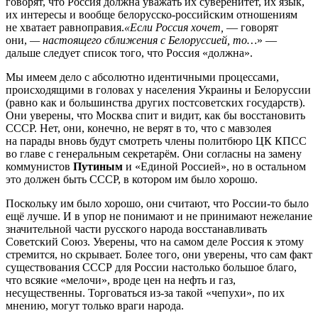
говорят, что Россия должна уважать их суверенитет, их язык,
их интересы и вообще белорусско-российским отношениям
не хватает равноправия.
«Если Россия хочет,
— говорят
они,
— настоящего сближения с Белоруссией, то…
» —
дальше следует список того, что Россия «должна».
Мы имеем дело с абсолютно идентичными процессами,
происходящими в головах у населения Украины и Белоруссии
(равно как и большинства других постсоветских государств).
Они уверены, что Москва спит и видит, как бы восстановить
СССР. Нет, они, конечно, не верят в то, что с мавзолея
на парады вновь будут смотреть члены политбюро ЦК КПСС
во главе с генеральным секретарём. Они согласны на замену
коммунистов
Путиным
и «Единой Россией», но в остальном
это должен быть СССР, в котором им было хорошо.
Поскольку им было хорошо, они считают, что России-то было
ещё лучше. И в упор не понимают и не принимают нежелание
значительной части русского народа восстанавливать
Советский Союз. Уверены, что на самом деле Россия к этому
стремится, но скрывает. Более того, они уверены, что сам факт
существования СССР для России настолько большое благо,
что всякие «мелочи», вроде цен на нефть и газ,
несущественны. Торговаться из-за такой «чепухи», по их
мнению, могут только враги народа.