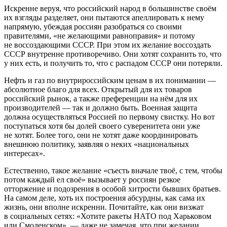
Искренне веруя, что российский народ в большинстве своём
их взгляды разделяет, они пытаются апеллировать к нему
напрямую, убеждая россиян разобраться со своими
правителями, «не желающими равноправия» и потому
не воссоздающими СССР. При этом их желание воссоздать
СССР внутренне противоречиво. Они хотят сохранить то, что
у них есть, и получить то, что с распадом СССР они потеряли.
Нефть и газ по внутрироссийским ценам в их понимании —
абсолютное благо для всех. Открытый для их товаров
российский рынок, а также преференции на нём для их
производителей — так и должно быть. Военная защита
должна осуществляться Россией по первому свистку. Но вот
поступаться хотя бы долей своего суверенитета они уже
не хотят. Более того, они не хотят даже координировать
внешнюю политику, заявляя о неких «национальных
интересах».
Естественно, такое желание «съесть вначале твоё, с тем, чтобы
потом каждый ел своё» вызывает у россиян резкое
отторжение и подозрения в особой хитрости бывших братьев.
На самом деле, хоть их построения абсурдны, как сама их
жизнь, они вполне искренни. Почитайте, как они визжат
в социальных сетях: «Хотите ракеты НАТО под Харьковом
или Смоленском», — даже не замечая, что при желании