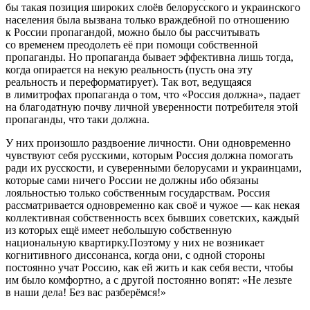
бы такая позиция широких слоёв белорусского и украинского
населения была вызвана только враждебной по отношению
к России пропагандой, можно было бы рассчитывать
со временем преодолеть её при помощи собственной
пропаганды. Но пропаганда бывает эффективна лишь тогда,
когда опирается на некую реальность (пусть она эту
реальность и переформатирует). Так вот, ведущаяся
в лимитрофах пропаганда о том, что «Россия должна», падает
на благодатную почву личной уверенности потребителя этой
пропаганды, что таки должна.
У них произошло раздвоение личности. Они одновременно
чувствуют себя русскими, которым Россия должна помогать
ради их русскости, и суверенными белорусами и украинцами,
которые сами ничего России не должны ибо обязаны
лояльностью только собственным государствам. Россия
рассматривается одновременно как своё и чужое — как некая
коллективная собственность всех бывших советских, каждый
из которых ещё имеет небольшую собственную
национальную квартирку.Поэтому у них не возникает
когнитивного диссонанса, когда они, с одной стороны
постоянно учат Россию, как ей жить и как себя вести, чтобы
им было комфортно, а с другой постоянно вопят: «Не лезьте
в наши дела! Без вас разберёмся!»