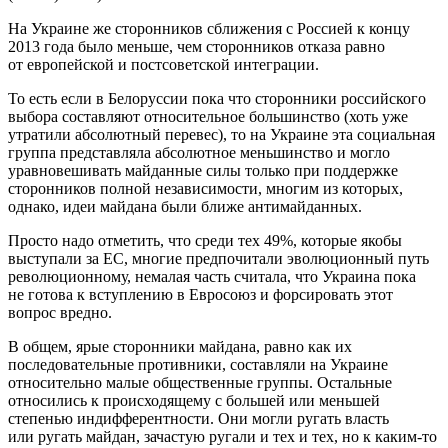
На Украине же сторонников сближения с Россией к концу
2013 года было меньше, чем сторонников отказа равно
от европейской и постсоветской интеграции.
То есть если в Белоруссии пока что сторонники российского
выбора составляют относительное большинство (хоть уже
утратили абсолютный перевес), то на Украине эта социальная
группа представляла абсолютное меньшинство и могло
уравновешивать майданные силы только при поддержке
сторонников полной независимости, многим из которых,
однако, идеи майдана были ближе антимайданных.
Просто надо отметить, что среди тех 49%, которые якобы
выступали за ЕС, многие предпочитали эволюционный путь
революционному, немалая часть считала, что Украина пока
не готова к вступлению в Евросоюз и форсировать этот
вопрос вредно.
В общем, ярые сторонники майдана, равно как их
последовательные противники, составляли на Украине
относительно малые общественные группы. Остальные
относились к происходящему с большей или меньшей
степенью индифферентности. Они могли ругать власть
или ругать майдан, зачастую ругали и тех и тех, но к каким-то