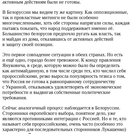
активным действиям были не готовы.
В Белоруссии мы видим ту же картину. Как оппозиционные,
так и провластные митинги не были особенно
многочисленными, хоть обе стороны напрягали силы, каждая
пытаясь показать, что народ поддерживает именно её.
Большинство белорусов предпочло ругать как власть, так
и майдан из дома, отказавшись от активных действий
в защиту своей позиции.
Это первое совпадение ситуации в обеих странах. Но есть
и ещё одно, гораздо более тревожное. К концу правления
Януковича, в среде, которую можно было бы определить
как антимайданную, в том числе среди тех, кто числил себя
пророссийскими, резко выросла популярность тезиса о том,
что Россия не готова к равноправному сотрудничеству
с Украиной, отказываясь удовлетворять её экономические
потребности и выдвигая собственные политические
требования.
Сейчас аналогичный процесс наблюдается в Белоруссии.
Сторонники европейского выбора, понятное дело, уже
являются противниками интеграции с Россией. Но и те, кто
называет себя пророссийскими, очень часто (особенно это
характерно для последовательных сторонников Лукашенко)