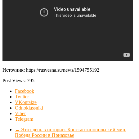
Источник: https://rusvesna.su/news/1594755192
Post Views:
795
Facebook
Twitter
VKontakte
Odnoklassniki
Viber
Telegram
←
Этот день в истории. Константинопольский мир.
Победа России в Приазовье