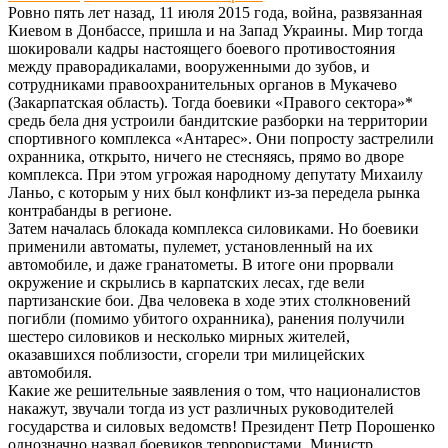
Ровно пять лет назад, 11 июля 2015 года, война, развязанная
Киевом в Донбассе, пришла и на Запад Украины. Мир тогда
шокировали кадры настоящего боевого противостояния
между праворадикалами, вооруженными до зубов, и
сотрудниками правоохранительных органов в Мукачево
(Закарпатская область). Тогда боевики «Правого сектора»*
средь бела дня устроили бандитские разборки на территории
спортивного комплекса «Антарес». Они попросту застрелили
охранника, открыто, ничего не стесняясь, прямо во дворе
комплекса. При этом угрожая народному депутату Михаилу
Ланьо, с которым у них был конфликт из-за передела рынка
контрабанды в регионе.
Затем началась блокада комплекса силовиками. Но боевики
применили автоматы, пулемет, установленный на их
автомобиле, и даже гранатометы. В итоге они прорвали
окружение и скрылись в карпатских лесах, где вели
партизанские бои. Два человека в ходе этих столкновений
погибли (помимо убитого охранника), ранения получили
шестеро силовиков и несколько мирных жителей,
оказавшихся поблизости, сгорели три милицейских
автомобиля.
Какие же решительные заявления о том, что националистов
накажут, звучали тогда из уст различных руководителей
государства и силовых ведомств! Президент Петр Порошенко
однозначно назвал боевиков террористами. Министр