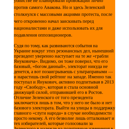
убийстве не планировали провокации лично
против самого Авакова. Но и здесь Зеленский
столкнулся с массовыми акциями протеста
, после
чего откровенно начал заискивать перед
националистами и даже использовать их для
подавления оппозиционеров.
Судя по тому, как развиваются события на
Украине вокруг этих резонансных дел, нынешний
президент уверенно наступает на те же «грабли
Януковича». Видимо, он тоже поверил, что его
базовый, «богом данный», электорат никуда не
денется, а вот позаигрываешь с ультраправыми —
и нарастишь свой рейтинг на западе. Именно так
поступал и Янукович, активно подпитывая в 2013
году «Свободу», которая и стала основной
движущей силой, отправившей его в Ростов.
Отличие Зеленского от того президента
заключается лишь в том, что у него не было и нет
базового электората. Выйти на улицы в поддержку
главного «слуги народа» в случае необходимости
просто некому. А его безволие лишь отталкивает и
тех избирателей, которые голосовали за
Зеленского в надежде на позитивные изменения в