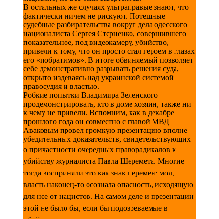
В остальных же случаях ультраправые знают, что
фактически ничем не рискуют. Потешные
судебные разбирательства вокруг дела одесского
националиста Сергея Стерненко, совершившего
показательное, под видеокамеру, убийство,
привели к тому, что он просто стал героем в глазах
его «побратимов». В итоге обвиняемый позволяет
себе демонстративно разрывать решения суда,
открыто издеваясь над украинской системой
правосудия и властью.
Робкие попытки Владимира Зеленского
продемонстрировать, кто в доме хозяин, также ни
к чему не привели. Вспомним, как в декабре
прошлого года он совместно с главой МВД
Аваковым провел громкую презентацию вполне
убедительных доказательств, свидетельствующих
о
причастности очередных праворадикалов к
убийству журналиста Павла Шеремета. Многие
тогда восприняли это как знак перемен: мол,
власть наконец-то осознала опасность, исходящую
для нее от нацистов. На самом деле и презентации
этой не было бы, если бы подозреваемые в