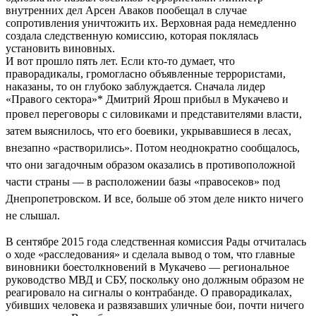
внутренних дел Арсен Аваков пообещал в случае
сопротивления уничтожить их. Верховная рада немедленно
создала следственную комиссию, которая поклялась
установить виновных.
И вот прошло пять лет. Если кто-то думает, что
праворадикалы, громогласно объявленные террористами,
наказаны, то он глубоко заблуждается. Сначала лидер
«Правого сектора»* Дмитрий Ярош прибыл в Мукачево и
провел переговоры с силовиками и представителями
власти,
затем выяснилось, что его боевики, укрывавшиеся в лесах,
внезапно «растворились». Потом неоднократно сообщалось,
что они загадочным образом
оказались в противоположной
части страны
— в расположении базы «правосеков» под
Днепропетровском. И все, больше об этом деле никто ничего
не слышал.
В сентябре 2015 года следственная комиссия Рады отчиталась
о ходе «расследования» и сделала вывод о том, что главные
виновники боестолкновений в Мукачево — региональное
руководство МВД и СБУ, поскольку оно должным образом не
реагировало на сигналы о контрабанде. О праворадикалах,
убивших человека и развязавших уличные бои, почти ничего