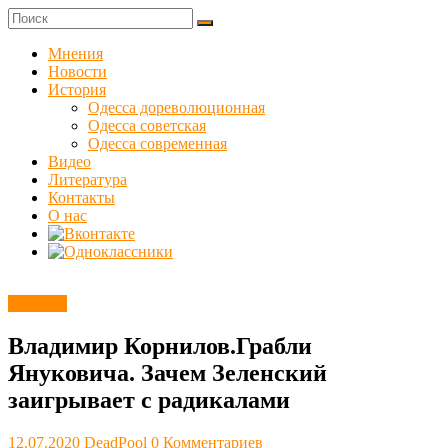
Skip
to
Куликовец
content
Мнения
Новости
Сайт
История
одесского
Одесса дореволюционная
сопротивления
Одесса советская
Одесса современная
Видео
Литература
Контакты
О нас
Новости
Владимир Корнилов.Грабли
Януковича. Зачем Зеленский
заигрывает с радикалами
12.07.2020
DeadPool
0 Комментариев