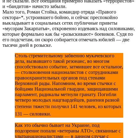
и не сказали. Все обещания примерно наказать «террористов»
и «бандитов» начисто забыли.
Мало того, Роман Стойка, командир отряда «Правого
сектора»*, устроившего бойню, и сейчас преспокойно
выкладывает в социальных сетях публичные приветы
«мусорам Закарпатья», откровенно издеваясь над силовиками,
которые формально как бы «разыскивают» боевиков. Судя по
его подсчетам, он скоро собирается отмечать юбилей — две
тысячи дней в розыске.
Столь стремительному забвению мукачевского
дела, вызвавшего такой резонанс, во многом
способствовало событие, затмившее все остальное,
— столкновения националистов с сотрудниками
правоохранительных органов под стенами
Верховной рады. Напомним, во время стычки с
бойцами Национальной гвардии, защищавшими
парламент, радикалы метнули гранату. Погибли
четверо молодых нацгвардейцев, ранения разной
степени тяжести
получил 141 человек, из которых
131 — силовики.
Как это обычно бывает на Украине, под
подозрение попали «ветераны АТО», связанные с
ультранационалистами — в данном случае с