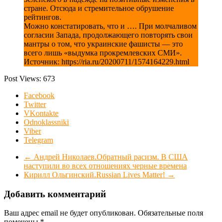
стране. Отсюда и стремительное обрушение
рейтингов.
Можно констатировать, что и …. При молчаливом
согласии Запада, продолжающего повторять свои
мантры о том, что украинские фашисты — это
всего лишь «выдумка прокремлевских СМИ».
Источник: https://ria.ru/20200711/1574164229.html
Post Views:
673
Facebook
Twitter
VKontakte
Odnoklassniki
Viber
Telegram
←
Андрей Николаев.Обратный расизм. В США
наступили во всех отношениях черные времена
Кирилл Ольгинский.Russian Lives Matter!
→
Добавить комментарий
Ваш адрес email не будет опубликован.
Обязательные поля
помечены
*