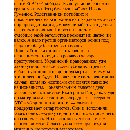
партией ВО «Свобода». Было установлено, что
гранату кинул боец батальона «Сич» Игорь
Гуменюк. Родственники погибших и
покалеченных на всю жизнь нацгвардейцев до сих
пор проводят акции, умоляя не забыть это дело и
наказать виновных. Но воз и ныне там —
судебные разбирательства проходят ни шатко ни
валко. А дело против организаторов бойни под
Радой вообще быстренько замяли.
Полная безнаказанность откровенных
неонацистов породила кровавую череду
преступлений. Украинский праворадикал уже
давно усвоил, что он может убивать, стрелять,
избивать оппонентов до полусмерти — и ему за
это ничего не будет. Исключение составляют лишь
случаи, когда их жертвами становятся такие же
националисты. Показательным является дело
херсонской активистки Екатерины Гандзюк. Судя
по материалам следствия, очередных «ветеранов
АТО» убедили в том, что та — «вата» и
поддерживает сепаратистов. Они и исполнили
заказ, облив девушку серной кислотой, после чего
она скончалась. Но выяснилось, что она и сама
националистка. И здесь уж колесо правосудия
медленно, но все-таки завертелось.