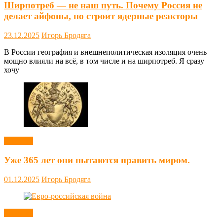
Ширпотреб — не наш путь. Почему Россия не
делает айфоны, но строит ядерные реакторы
23.12.2025
Игорь Бродяга
В России география и внешнеполитическая изоляция очень
мощно влияли на всё, в том числе и на ширпотреб. Я сразу
хочу
Новости
Уже 365 лет они пытаются править миром.
01.12.2025
Игорь Бродяга
Новости