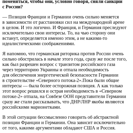
поменяться, чтобы они, условно говоря, сняли санкции
с России?
— Позиция Франции и Германии очень сильно меняется
в зависимости от расстановки сил на международной арене
в целом. И это логично. И Франция, и Германия преследуют
исключительно свои интересы. То, на чью сторону они
встанут, определяется именно этим, а не какими-то
идеалистическими соображениями.
Я напомню, что германская риторика против России очень
сильно обострилась в начале этого года, сразу же после того,
как был разрешен вопрос с транзитом российского газа
через территорию Украины и отпала необходимость
для обеспечения энергетической безопасности Германии
в строительстве «Северного потока-2».Пока были общие
интересы — была более осторожная позиция. А как только
этот вопрос решился и острая необходимость в «Северном
потоке-2» отпала, на Совбезе ООН представители Германии
сразу же стали рассказывать, что ДНР/ЛНР якобы являются
российскими марионетками.
В этой ситуации бессмысленно говорить об абстрактной
позиции Франции и Германии. Она зависит исключительно
от того, какими аргументами обладают США и Россия.