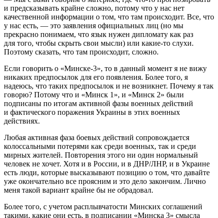
и предсказывать крайне сложно, потому что у нас нет
качественной информации о том, что там происходит. Все, что
у нас есть, — это заявления официальных лиц (но мы
прекрасно понимаем, что язык нужен дипломату как раз
для того, чтобы скрыть свои мысли) или какие-то слухи.
Поэтому сказать, что там происходит, сложно.
Если говорить о «Минске-3», то в данный момент я не вижу
никаких предпосылок для его появления. Более того, я
надеюсь, что таких предпосылок и не возникнет. Почему я так
говорю? Потому что и «Минск 1», и «Минск 2» были
подписаны по итогам активной фазы военных действий
и фактического поражения Украины в этих военных
действиях.
Любая активная фаза боевых действий сопровождается
колоссальными потерями как среди военных, так и среди
мирных жителей. Повторения этого ни один нормальный
человек не хочет. Хотя и в России, и в ДНР/ЛНР, и в Украине
есть люди, которые высказывают позицию о том, что давайте
уже окончательно все проясним и это дело закончим. Лично
меня такой вариант крайне бы не обрадовал.
Более того, с учетом расплывчатости Минских соглашений
такими, какие они есть, в подписании «Минска 3» смысла