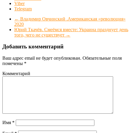
Viber
Telegram
←
Владимир Овчинский .Американская «революция»
2020
Юрий Ткачёв. Смеёмся вместе: Украина празднует день
того, чего не существует
→
Добавить комментарий
Ваш адрес email не будет опубликован.
Обязательные поля
помечены
*
Комментарий
Имя
*