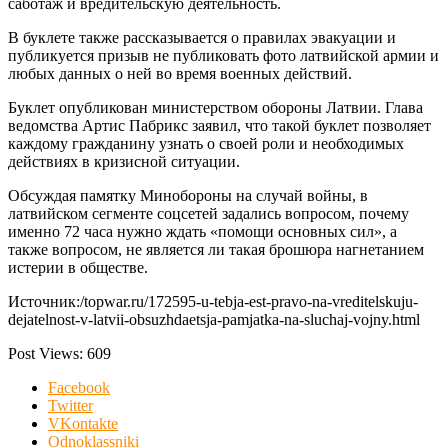
саботаж и вредительскую деятельность.
В буклете также рассказывается о правилах эвакуации и
публикуется призыв не публиковать фото латвийской армии и
любых данных о ней во время военных действий.
Буклет опубликован министерством обороны Латвии. Глава
ведомства Артис Пабрикс заявил, что такой буклет позволяет
каждому гражданину узнать о своей роли и необходимых
действиях в кризисной ситуации.
Обсуждая памятку Минобороны на случай войны, в
латвийском сегменте соцсетей задались вопросом, почему
именно 72 часа нужно ждать «помощи основных сил», а
также вопросом, не является ли такая брошюра нагнетанием
истерии в обществе.
Источник:/topwar.ru/172595-u-tebja-est-pravo-na-vreditelskuju-
dejatelnost-v-latvii-obsuzhdaetsja-pamjatka-na-sluchaj-vojny.html
Post Views:
609
Facebook
Twitter
VKontakte
Odnoklassniki